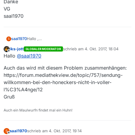
Danke
VG
saal1970
saal1970
Hallo ,
S
leider kann ich diese Doku beim ZDF nicht finden.
iks-jott
schrieb am
4. Okt. 2017, 18:04
GLOBALER MODERATOR
https://www.zdf.de/dokumentation/vom-glueck-auf-
zuletzt editiert von
Offline
Hallo
@
saal1970
zwei-raedern-102.html
Sendetermin war der 03.10.2017 von 19:15 bis 2015
Auch das wird mit diesem Problem zusammenhängen:
Kann mir da einer weiter helfen.
Danke
https://forum.mediathekview.de/topic/757/sendung-
VG
willkommen-bei-den-honeckers-nicht-in-voller-
saal1970
l%C3%A4nge/12
Gruß
Auch ein Maulwurfn findet mal ein Huhn!
saal1970
schrieb am
4. Okt. 2017, 19:14
S
zuletzt editiert von