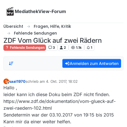
Skip to content
MediathekView-Forum
Übersicht
Fragen, Hilfe, Kritik
Fehlende Sendungen
ZDF Vom Glück auf zwei Rädern
Fehlende Sendungen
3
2
1.1k
1
Anmelden zum Antworten
saal1970
schrieb am
4. Okt. 2017, 18:02
S
zuletzt editiert von
Offline
Hallo ,
leider kann ich diese Doku beim ZDF nicht finden.
https://www.zdf.de/dokumentation/vom-glueck-auf-
zwei-raedern-102.html
Sendetermin war der 03.10.2017 von 19:15 bis 2015
Kann mir da einer weiter helfen.