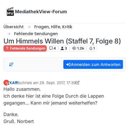
Skip to content
MediathekView-Forum
Übersicht
Fragen, Hilfe, Kritik
Fehlende Sendungen
Um Himmels Willen (Staffel 7, Folge 8)
Fehlende Sendungen
4
3
1.2k
1
Anmelden zum Antworten
XAffi
schrieb am
29. Sept. 2017, 17:39
X
zuletzt editiert von XAffi
Offline
Hallo zusammen.
Ich denke hier ist eine Folge Durch die Lappen
gegangen… Kann mir jemand weiterhelfen?
Danke.
Gruß. Norbert