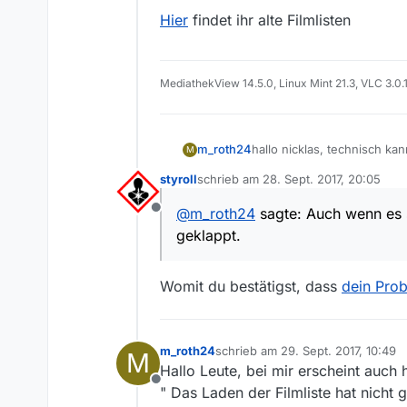
Beste Grüße
Hier
findet ihr alte Filmlisten
Sascha
MediathekView 14.5.0, Linux Mint 21.3, VLC 3.0.
m_roth24
hallo nicklas, technisch kan
M
" Das Laden der Filmliste h
styroll
schrieb am
28. Sept. 2017, 20:05
heute morgen 5:20.
zuletzt editiert von
Auch wenn es schon soo oft
@
m_roth24
sagte: Auch wenn es s
Offline
ja geklappt.
geklappt.
Also bitte seht euch das ma
Womit du bestätigst, dass
dein Pro
m_roth24
schrieb am
29. Sept. 2017, 10:49
M
zuletzt editiert von
Hallo Leute, bei mir erscheint auch
Offline
" Das Laden der Filmliste hat nicht 