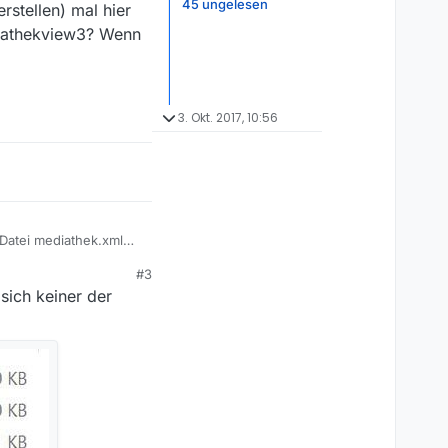
45 ungelesen
rstellen) mal hier
diathekview3? Wenn
3. Okt. 2017, 10:56
 Datei mediathek.xml
erstellen) mal hier
#3
mediathekview3? Wenn
sich keiner der
g