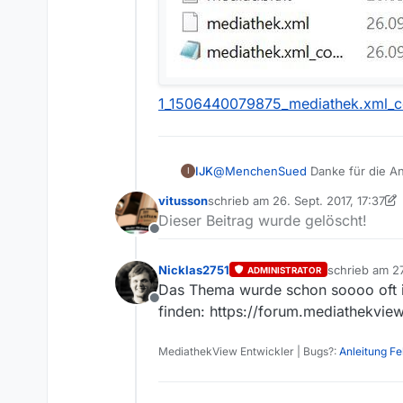
1_1506440079875_mediathek.xml_c
IJK
@
MenchenSued
Danke für die An
I
Programmentwickler meldet. Anbei
vitusson
schrieb am
26. Sept. 2017, 17:37
zuletzt editiert von vitusson
Dieser Beitrag wurde gelöscht!
Offline
Nicklas2751
schrieb am
27
ADMINISTRATOR
zuletzt editie
Das Thema wurde schon soooo oft i
Offline
finden: https://forum.mediathekview
MediathekView Entwickler | Bugs?:
Anleitung F
1_1506440079875_mediathek.xml_