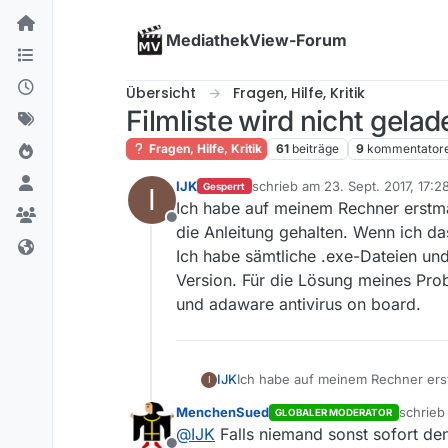
Skip to content
MediathekView-Forum
Übersicht
Fragen, Hilfe, Kritik
Filmliste wird nicht gelad
Fragen, Hilfe, Kritik
61
beiträge
9
kommentator
IJK
schrieb am
23. Sept. 2017, 17:2
Gesperrt
I
zuletzt editiert von
Ich habe auf meinem Rechner erstma
Offline
die Anleitung gehalten. Wenn ich d
Ich habe sämtliche .exe-Dateien und
Version. Für die Lösung meines Prob
und adaware antivirus on board.
IJK
Ich habe auf meinem Rechner erst
I
gehalten. Wenn ich das Programm 
MenchenSued
schrie
GLOBALER MODERATOR
Dateien und auch die .jar-Datei b
zuletzt
@
IJK
Falls niemand sonst sofort den
Problems wäre ich sehr dankbar. I