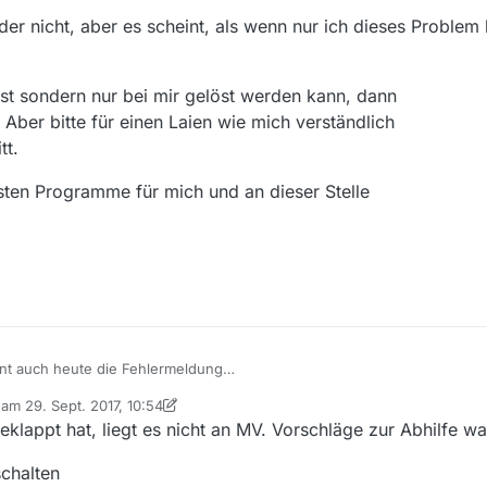
ider nicht, aber es scheint, als wenn nur ich dieses Problem
st sondern nur bei mir gelöst werden kann, dann
 Aber bitte für einen Laien wie mich verständlich
tt.
sten Programme für mich und an dieser Stelle
eint auch heute die Fehlermeldung
t nicht geklappt".
b am
29. Sept. 2017, 10:54
he ich leider nicht, aber es scheint, als wenn nur ich dieses Problem ha
 editiert von MenchenSued
klappt hat, liegt es nicht an MV. Vorschläge zur Abhilfe wa
fehler ist sondern nur bei mir gelöst werden kann, dann
chalten
das geht. Aber bitte für einen Laien wie mich verständlich