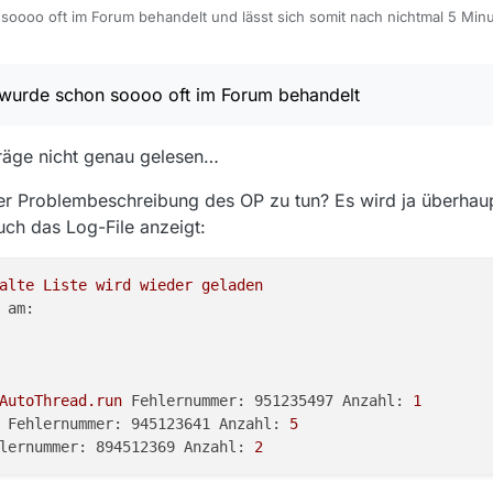
oooo oft im Forum behandelt und lässt sich somit nach nichtmal 5 Mi
diathekview.de/topic/396/keine-neue-filmliste
wurde schon soooo oft im Forum behandelt
räge nicht genau gelesen…
 der Problembeschreibung des OP zu tun? Es wird ja überhaup
uch das Log-File anzeigt:
alte
Liste
wird
wieder
geladen
 am:
AutoThread.run
Fehlernummer: 951235497 Anzahl:
1
 Fehlernummer: 945123641 Anzahl:
5
lernummer: 894512369 Anzahl:
2