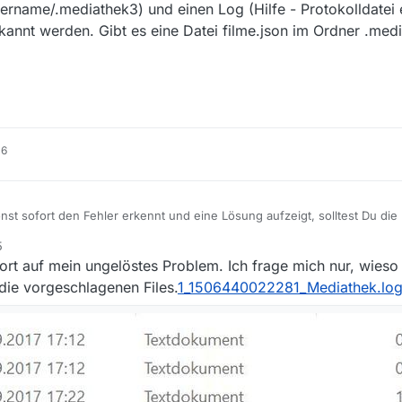
ername/.mediathek3) und einen Log (Hilfe - Protokolldatei e
kannt werden. Gibt es eine Datei filme.json im Ordner .me
16
nst sofort den Fehler erkennt und eine Lösung aufzeigt, solltest Du die
/users/benutzername/.mediathek3) und einen Log (Hilfe - Protokolldatei 
5
schon viel erkannt werden. Gibt es eine Datei filme.json im Ordner .
 die
FAQ
s.
rt auf mein ungelöstes Problem. Ich frage mich nur, wieso 
gefähr?
ie vorgeschlagenen Files.
1_1506440022281_Mediathek.lo