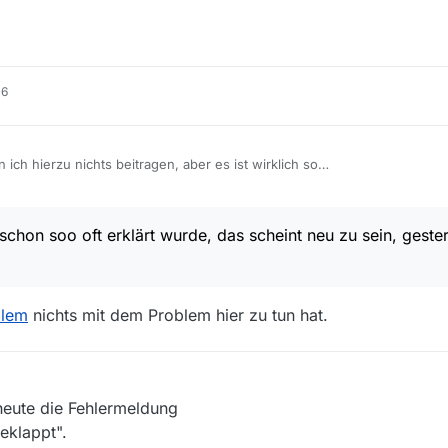
16
n ich hierzu nichts beitragen, aber es ist wirklich so
at nicht geklappt" lautet die Meldung.Letzter Stand
 erklärt wurde, das scheint neu zu sein, gestern hat es
chon soo oft erklärt wurde, das scheint neu zu sein, gester
l an.
blem
nichts mit dem Problem hier zu tun hat.
 heute die Fehlermeldung
geklappt".