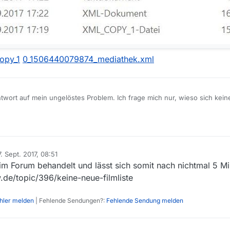
opy_1
0_1506440079874_mediathek.xml
twort auf mein ungelöstes Problem. Ich frage mich nur, wieso sich kein
 die vorgeschlagenen Files.
1_1506440022281_Mediathek.log
. Sept. 2017, 08:51
rt von
m Forum behandelt und lässt sich somit nach nichtmal 5 M
.de/topic/396/keine-neue-filmliste
ehler melden
| Fehlende Sendungen?:
Fehlende Sendung melden
copy_1
0_1506440079874_mediathek.xml