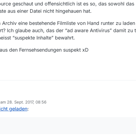
urce geschaut und offensichtlich ist es so, das sowohl das
e aus einer Datei nicht hingehauen hat.
 Archiv eine bestehende Filmliste von Hand runter zu lade
rt? Ich glaube auch, das der “ad aware Antivirus” damit zu 
isst “suspekte Inhalte” bewahrt.
 aus den Fernsehsendungen suspekt xD
b am
28. Sept. 2017, 08:56
in den Source geschaut und offensichtlich ist es so, das sowohl das La
editiert von
nicht geladen
:
 Liste aus einer Datei nicht hingehauen hat.
r aus dem Archiv eine bestehende Filmliste von Hand runter zu laden u
unktioniert? Ich glaube auch, das der “ad aware Antivirus” damit zu tun 
ung heisst “suspekte Inhalte” bewahrt.
hlagworte aus den Fernsehsendungen suspekt xD