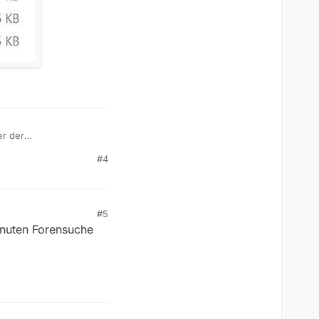
er der
#4
#5
inuten Forensuche