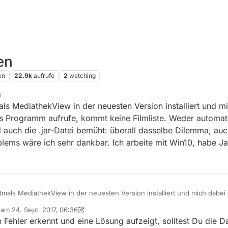
en
en
22.9k
aufrufe
2
watching
8
ls MediathekView in der neuesten Version installiert und m
as Programm aufrufe, kommt keine Filmliste. Weder automat
 auch die .jar-Datei bemüht: überall dasselbe Dilemma, auc
lems wäre ich sehr dankbar. Ich arbeite mit Win10, habe Jav
mals MediathekView in der neuesten Version installiert und mich dabei
aufrufe, kommt keine Filmliste. Weder automatisch noch händisch. Ich 
b am
24. Sept. 2017, 06:36
emüht: überall dasselbe Dilemma, auch bei der Portable-Version. Für di
 editiert von MenchenSued
 Fehler erkennt und eine Lösung aufzeigt, solltest Du die D
ch arbeite mit Win10, habe Java 8-144 installiert und adaware antivirus 