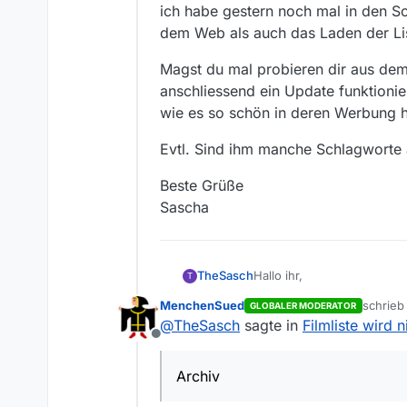
ich habe gestern noch mal in den So
dem Web als auch das Laden der List
Magst du mal probieren dir aus dem
anschliessend ein Update funktionie
wie es so schön in deren Werbung he
Evtl. Sind ihm manche Schlagworte
Beste Grüße
Sascha
Hallo ihr,
TheSasch
T
MenchenSued
schrie
GLOBALER MODERATOR
ich habe gestern noch mal 
zuletzt 
@
TheSasch
sagte in
Filmliste wird 
Web als auch das Laden der
Offline
Magst du mal probieren di
anschliessend ein Update f
Archiv
es so schön in deren Werb
Evtl. Sind ihm manche Sc