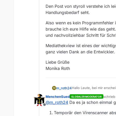
Den Post von styroll verstehe ich le
Handlungsbedarf seht.
Also wenn es kein Programmfehler i
brauche ich eure Hilfe wie das geht.
und nachvollziehbar Schritt für Schri
Mediathekview ist eines der wichtig
ganz vielen Dank an die Entwickler.
Liebe Grüße
Monika Roth
Hallo Leute, bei mir ersch
m_roth24
M
" Das Laden der Filmliste ha
MenchenSued
schrie
GLOBALER MODERATOR
Den Post von styroll verste
zuletzt
@
m_roth24
Da es ja schon einmal ge
Handlungsbedarf seht.
Offline
Also wenn es kein Programm
Temporär den Virenscanner abs
brauche ich eure Hilfe wie 