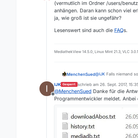
Offline
(vermutlich im Ordner /users/benutz
anhängen. Daran kann schon viel er
ja, wie groß ist sie ungefähr?
Lesenswert sind auch die
FAQ
s.
MediathekView 14.5.0, Linux Mint 21.3, VLC 3.0.
@
IJK
Falls niemand so
MenchenSued
(vermutlich im Ordner 
IJK
schrieb am
26. Sept. 2017, 15:3
Gesperrt
I
anhängen. Daran kann 
Lesenswert sind auch
zuletzt editiert von
@
MenchenSued
Danke für die Antwo
ja, wie groß ist sie un
Offline
Programmentwickler meldet. Anbei d