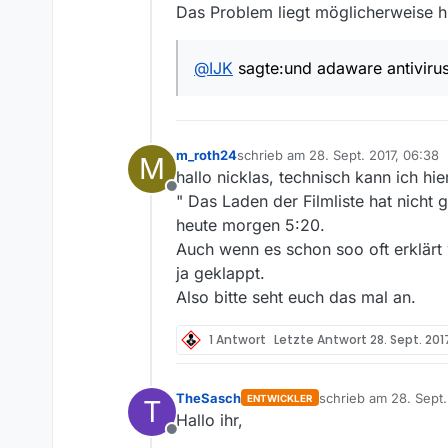
Das Problem liegt möglicherweise hi
@
IJK
sagte:und adaware antiviru
m_roth24
schrieb am
28. Sept. 2017, 06:38
M
zuletzt editiert von
hallo nicklas, technisch kann ich hie
Offline
" Das Laden der Filmliste hat nicht 
heute morgen 5:20.
Auch wenn es schon soo oft erklärt 
ja geklappt.
Also bitte seht euch das mal an.
1 Antwort
Letzte Antwort
28. Sept. 201
TheSasch
schrieb am
28. Sept.
ENTWICKLER
T
zuletzt editiert von
Hallo ihr,
Offline