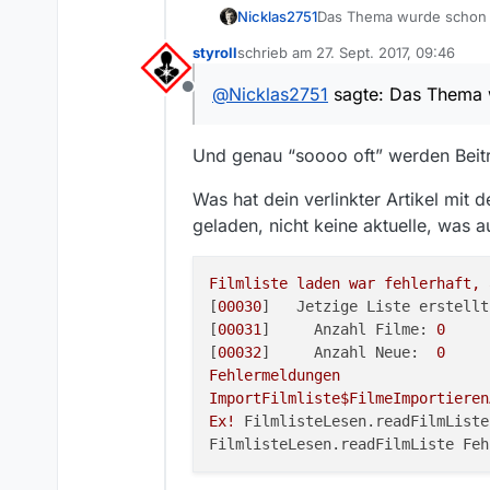
Nicklas2751
Das Thema wurde schon s
finden: https://forum.me
styroll
schrieb am
27. Sept. 2017, 09:46
zuletzt editiert von
@
Nicklas2751
sagte: Das Thema 
Offline
Und genau “soooo oft” werden Beit
Was hat dein verlinkter Artikel mit
geladen, nicht keine aktuelle, was a
Filmliste
laden
war
fehlerhaft,
[
00030
]   
Jetzige Liste erstellt
[
00031
]     
Anzahl Filme:
0
[
00032
]     
Anzahl Neue:
0
Fehlermeldungen
ImportFilmliste$FilmeImportieren
Ex!
FilmlisteLesen.readFilmListe
FilmlisteLesen.readFilmListe Feh