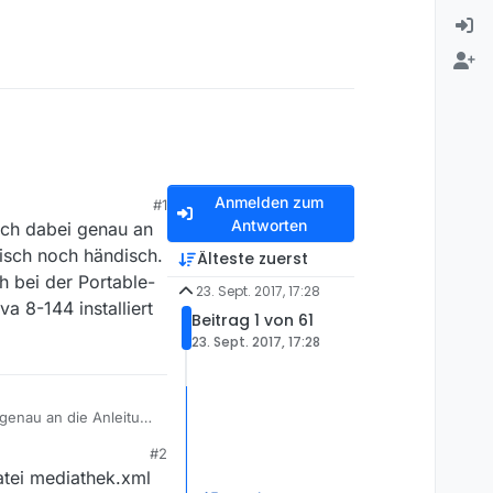
Anmelden zum
#1
Antworten
ich dabei genau an
isch noch händisch.
Älteste zuerst
h bei der Portable-
23. Sept. 2017, 17:28
a 8-144 installiert
Beitrag 1 von 61
23. Sept. 2017, 17:28
 genau an die Anleitung
habe sämtliche .exe-
#2
e Lösung meines
atei mediathek.xml
on board.