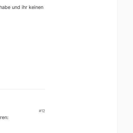
 habe und ihr keinen
#12
be und ihr keinen
ren: