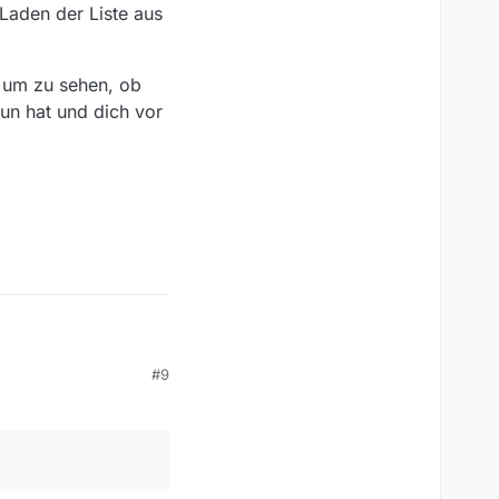
 Laden der Liste aus
n um zu sehen, ob
tun hat und dich vor
#9
den der Liste aus dem
m zu sehen, ob
hat und dich vor wie