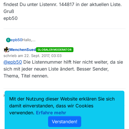
findest Du unter Listennr. 144817 in der aktuellen Liste.
Gruß
epb50
epb50
Hallo,
E
findest Du unter Listennr. 144817 in der aktuellen Liste.
MenchenSued
GLOBALER MODERATOR
Gruß
Offline
schrieb am
22. Sept. 2017, 03:03
epb50
zuletzt editiert von
@
epb50
Die Listennummer hilft hier nicht weiter, da sie
sich mit jeder neuen Liste ändert. Besser Sender,
Thema, Titel nennen.
MediathekView 14.5.0, Linux Mint 21.3, VLC 3.0.16
Mit der Nutzung dieser Website erklären Sie sich
damit einverstanden, dass wir Cookies
verwenden.
Erfahre mehr
Verstanden!