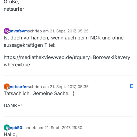
Grüße,
netsurfer
mvsfsvm
schrieb am
21. Sept. 2017, 05:25
M
zuletzt editiert von
Offline
Ist doch vorhanden, wenn auch beim NDR und ohne
aussagekräftigen Titel:
https://mediathekviewweb.de/#query=Borowski&every
where=true
netsurfer
schrieb am
21. Sept. 2017, 05:35
N
zuletzt editiert von
Offline
Tatsächlich. Gemeine Sache. :)
DANKE!
epb50
schrieb am
21. Sept. 2017, 19:50
E
zuletzt editiert von
Offline
Hallo,