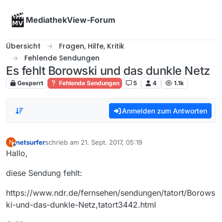
Skip to content
MediathekView-Forum
Übersicht
Fragen, Hilfe, Kritik
Fehlende Sendungen
Es fehlt Borowski und das dunkle Netz
Gesperrt
Fehlende Sendungen
5
4
1.1k
Anmelden zum Antworten
netsurfer
schrieb am
21. Sept. 2017, 05:19
N
zuletzt editiert von
Offline
Hallo,
diese Sendung fehlt:
https://www.ndr.de/fernsehen/sendungen/tatort/Borows
ki-und-das-dunkle-Netz,tatort3442.html