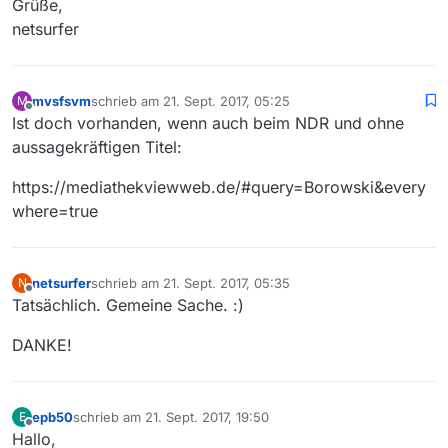
Grüße,
netsurfer
mvsfsvm
schrieb am
21. Sept. 2017, 05:25
M
zuletzt editiert von
Offline
Ist doch vorhanden, wenn auch beim NDR und ohne
aussagekräftigen Titel:
https://mediathekviewweb.de/#query=Borowski&every
where=true
netsurfer
schrieb am
21. Sept. 2017, 05:35
N
zuletzt editiert von
Offline
Tatsächlich. Gemeine Sache. :)
DANKE!
epb50
schrieb am
21. Sept. 2017, 19:50
E
zuletzt editiert von
Offline
Hallo,