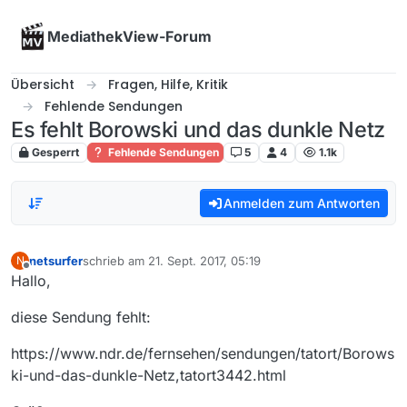
Skip to content
MediathekView-Forum
Übersicht
Fragen, Hilfe, Kritik
Fehlende Sendungen
Es fehlt Borowski und das dunkle Netz
Gesperrt
Fehlende Sendungen
5
4
1.1k
Anmelden zum Antworten
netsurfer
schrieb am
21. Sept. 2017, 05:19
N
zuletzt editiert von
Offline
Hallo,
diese Sendung fehlt:
https://www.ndr.de/fernsehen/sendungen/tatort/Borows
ki-und-das-dunkle-Netz,tatort3442.html