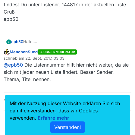
findest Du unter Listennr. 144817 in der aktuellen Liste.
Gruß
epb50
epb50
Hallo,
E
findest Du unter Listennr. 144817 in der aktuellen Liste.
MenchenSued
GLOBALER MODERATOR
Gruß
Offline
schrieb am
22. Sept. 2017, 03:03
epb50
zuletzt editiert von
@
epb50
Die Listennummer hilft hier nicht weiter, da sie
sich mit jeder neuen Liste ändert. Besser Sender,
Thema, Titel nennen.
MediathekView 14.5.0, Linux Mint 21.3, VLC 3.0.16
Mit der Nutzung dieser Website erklären Sie sich
damit einverstanden, dass wir Cookies
verwenden.
Erfahre mehr
Verstanden!