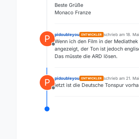
Beste Grüße
Monaco Franze
pidoubleyou
schrieb am
18. Ma
ENTWICKLER
P
zuletzt editiert von
Wenn ich den Film in der Mediathek
Offline
angezeigt, der Ton ist jedoch englis
Das müsste die ARD lösen.
pidoubleyou
schrieb am
21. Ma
ENTWICKLER
P
zuletzt editiert von
jetzt ist die Deutsche Tonspur vorh
Offline