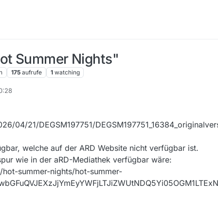
Hot Summer Nights"
n
175
aufrufe
1
watching
0:28
e/2026/04/21/DEGSM197751/DEGSM197751_16384_originalver
ügbar, welche auf der ARD Website nicht verfügbar ist.
spur wie in der aRD-Mediathek verfügbar wäre:
o/hot-summer-nights/hot-summer-
ZS9wbGFuQVJEXzJjYmEyYWFjLTJiZWUtNDQ5Yi05OGM1LT