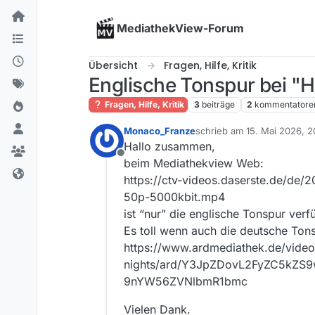
Skip to content
MediathekView-Forum
Übersicht
Fragen, Hilfe, Kritik
Englische Tonspur bei "
Fragen, Hilfe, Kritik
3
beiträge
2
kommentatore
Monaco_Franze
schrieb am
15. Mai 2026, 2
zuletzt editiert von
Hallo zusammen,
Offline
beim Mediathekview Web:
https://ctv-videos.daserste.de/d
50p-5000kbit.mp4
ist “nur” die englische Tonspur verf
Es toll wenn auch die deutsche Ton
https://www.ardmediathek.de/vide
nights/ard/Y3JpZDovL2FyZC5k
9nYW56ZVNlbmR1bmc
Vielen Dank.