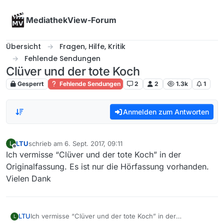
Skip to content
MediathekView-Forum
Übersicht
Fragen, Hilfe, Kritik
Fehlende Sendungen
Clüver und der tote Koch
Gesperrt
Fehlende Sendungen
2
2
1.3k
1
Anmelden zum Antworten
LTU
schrieb am
6. Sept. 2017, 09:11
L
zuletzt editiert von
Offline
Ich vermisse “Clüver und der tote Koch” in der
Originalfassung. Es ist nur die Hörfassung vorhanden.
Vielen Dank
LTU
Ich vermisse “Clüver und der tote Koch” in der
L