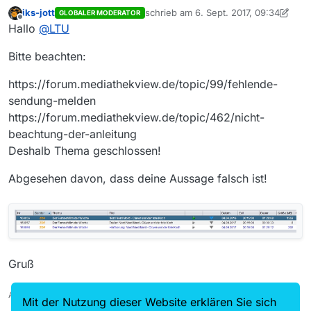
Originalfassung. Es ist nur die Hörfassung vorhanden.
iks-jott
schrieb am
6. Sept. 2017, 09:34
GLOBALER MODERATOR
Vielen Dank
zuletzt editiert von iks-jott
9. Juni 2017,
Offline
Hallo
@
LTU
Bitte beachten:
https://forum.mediathekview.de/topic/99/fehlende-
sendung-melden
https://forum.mediathekview.de/topic/462/nicht-
beachtung-der-anleitung
Deshalb Thema geschlossen!
Abgesehen davon, dass deine Aussage falsch ist!
Gruß
Auch ein Maulwurfn findet mal ein Huhn!
Mit der Nutzung dieser Website erklären Sie sich