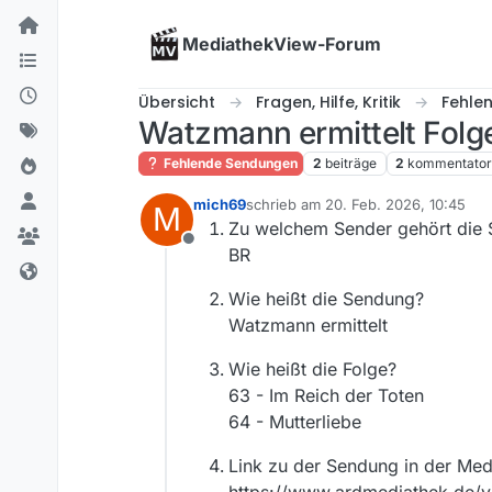
Skip to content
MediathekView-Forum
Übersicht
Fragen, Hilfe, Kritik
Fehle
Watzmann ermittelt Folg
Fehlende Sendungen
2
beiträge
2
kommentato
mich69
schrieb am
20. Feb. 2026, 10:45
M
zuletzt editiert von
Zu welchem Sender gehört die
Offline
BR
Wie heißt die Sendung?
Watzmann ermittelt
Wie heißt die Folge?
63 - Im Reich der Toten
64 - Mutterliebe
Link zu der Sendung in der Med