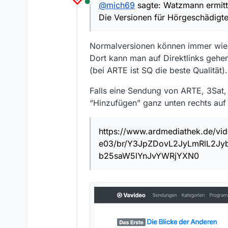
@
mich69
sagte: Watzmann ermitte
Online
Watzmann ermittelt
Die Versionen für Hörgeschädigte 
Wie heißt die Folge?
63 - Im Reich der Toten
64 - Mutterliebe
Normalversionen können immer wieder
Dort kann man auf Direktlinks gehe
Link zu der Sendung in
(bei ARTE ist SQ die beste Qualität).
https://www.ardmediath
e03/br/Y3JpZDovL2Jy
Falls eine Sendung von ARTE, 3Sat, 
YnJvYWRjYXN0
https://www.ardmediath
“Hinzufügen” ganz unten rechts auf
e04/br/Y3JpZDovL2Jy
5lYnJvYWRjYXN0
https://www.ardmediathek.de/vid
Welches Betriebssystem
e03/br/Y3JpZDovL2JyLmRlL2J
macOS Tahoe 26.2
b25saW5lYnJvYWRjYXN0
Welche Mediathekview-
14.4.2 (aarch64)
Weitere Infos
Die Versionen für Hörge