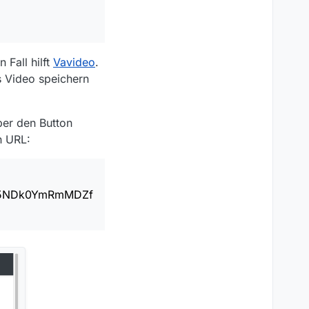
Fall hilft
Vavideo
.
s Video speichern
k0YmRmMDZfb25saW5l
ber den Button
n URL:
Nzc5NWM2ZTdfb25saW
jg5NDk0YmRmMDZf