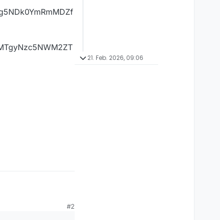
Mjg5NDk0YmRmMDZf
1hMTgyNzc5NWM2ZT
21. Feb. 2026, 09:06
#2