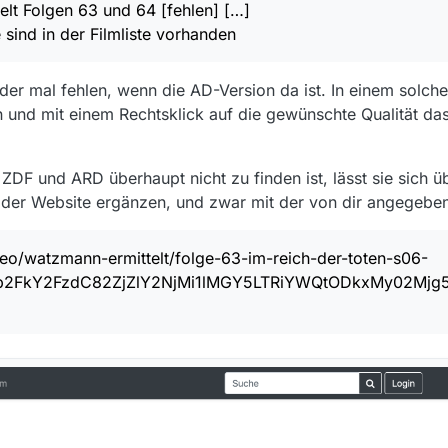
lt Folgen 63 und 64 [fehlen] […]
sind in der Filmliste vorhanden
 mal fehlen, wenn die AD-Version da ist. In einem solchen 
n und mit einem Rechtsklick auf die gewünschte Qualität da
 der Mediathek des Senders
ek.de/video/watzmann-ermittelt/folge-63-im-reich-der-toten-s06-
LmRlL2Jyb2FkY2FzdC82ZjZlY2NjMi1lMGY5LTRiYWQtODkxMy02Mjg5ND
ZDF und ARD überhaupt nicht zu finden ist, lässt sie sich ü
ek.de/video/watzmann-ermittelt/folge-64-mutterliebe-s06-
 der Website ergänzen, und zwar mit der von dir angegebe
LmRlL2Jyb2FkY2FzdC9lMjgwODI1NS0yNWNiLTRjMmUtYTYwOC1hMTgy
eo/watzmann-ermittelt/folge-63-im-reich-der-toten-s06-
 wird verwendet?
yb2FkY2FzdC82ZjZlY2NjMi1lMGY5LTRiYWQtODkxMy02M
Version wird verwendet?
schädigte sind in der Filmliste vorhanden