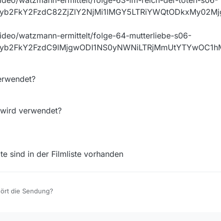
ideo/watzmann-ermittelt/folge-63-im-reich-der-toten-s06-
2Jyb2FkY2FzdC82ZjZlY2NjMi1lMGY5LTRiYWQtODkxMy02
ideo/watzmann-ermittelt/folge-64-mutterliebe-s06-
2Jyb2FkY2FzdC9lMjgwODI1NS0yNWNiLTRjMmUtYTYwOC
erwendet?
 wird verwendet?
e sind in der Filmliste vorhanden
ört die Sendung?