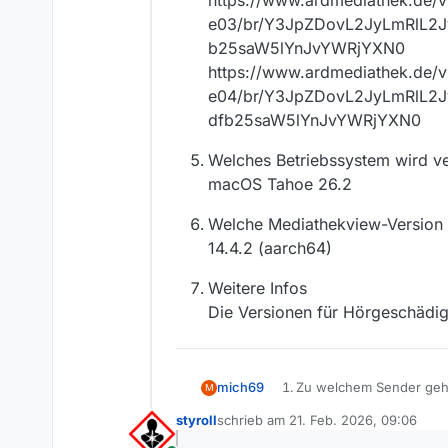
https://www.ardmediathek.de/v
e03/br/Y3JpZDovL2JyLmRlL
b25saW5lYnJvYWRjYXN0
https://www.ardmediathek.de/v
e04/br/Y3JpZDovL2JyLmRlL
dfb25saW5lYnJvYWRjYXN0
Welches Betriebssystem wird v
macOS Tahoe 26.2
Welche Mediathekview-Version
14.4.2 (aarch64)
Weitere Infos
Die Versionen für Hörgeschädigt
mich69
Zu welchem Sender geh
M
BR
styroll
schrieb am
21. Feb. 2026, 09:06
zuletzt editiert von
Wie heißt die Sendung?