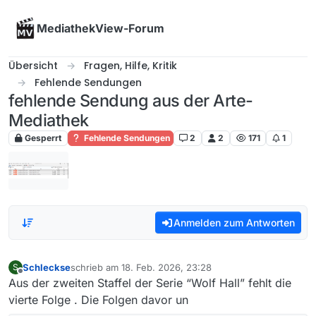
Skip to content
MediathekView-Forum
Übersicht
Fragen, Hilfe, Kritik
Fehlende Sendungen
fehlende Sendung aus der Arte-
Mediathek
Gesperrt
Fehlende Sendungen
2
2
171
1
Anmelden zum Antworten
Schleckse
schrieb am
18. Feb. 2026, 23:28
S
zuletzt editiert von
Offline
Aus der zweiten Staffel der Serie “Wolf Hall” fehlt die
vierte Folge . Die Folgen davor un