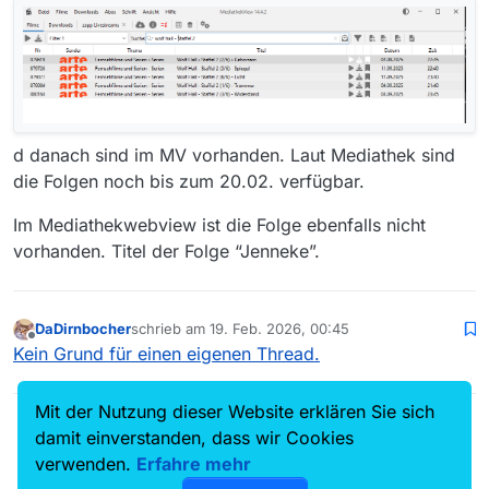
d danach sind im MV vorhanden. Laut Mediathek sind
die Folgen noch bis zum 20.02. verfügbar.
Im Mediathekwebview ist die Folge ebenfalls nicht
vorhanden. Titel der Folge “Jenneke”.
DaDirnbocher
schrieb am
19. Feb. 2026, 00:45
zuletzt editiert von
Offline
Kein Grund für einen eigenen Thread.
Mit der Nutzung dieser Website erklären Sie sich
iks-jott
sperrte dieses Thema am
19. Feb. 2026, 08:29
damit einverstanden, dass wir Cookies
verwenden.
Erfahre mehr