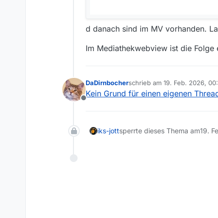
d danach sind im MV vorhanden. Lau
Im Mediathekwebview ist die Folge e
DaDirnbocher
schrieb am
19. Feb. 2026, 00
zuletzt editiert von
Kein Grund für einen eigenen Threa
Offline
iks-jott
sperrte dieses Thema am
19. F