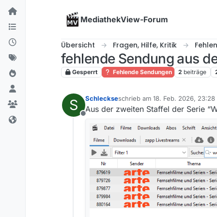
Skip to content
MediathekView-Forum
Übersicht
Fragen, Hilfe, Kritik
Fehle
fehlende Sendung aus de
Gesperrt
Fehlende Sendungen
2
beiträge
Schleckse
schrieb am
18. Feb. 2026, 23:28
S
zuletzt editiert von
Aus der zweiten Staffel der Serie “Wo
Offline