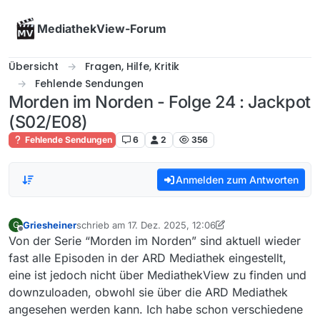
Skip to content
MediathekView-Forum
Übersicht
Fragen, Hilfe, Kritik
Fehlende Sendungen
Morden im Norden - Folge 24 : Jackpot
(S02/E08)
Fehlende Sendungen
6
2
356
Anmelden zum Antworten
Griesheiner
schrieb am
17. Dez. 2025, 12:06
G
zuletzt editiert von Griesheiner
Offline
Von der Serie “Morden im Norden” sind aktuell wieder
fast alle Episoden in der ARD Mediathek eingestellt,
eine ist jedoch nicht über MediathekView zu finden und
downzuloaden, obwohl sie über die ARD Mediathek
angesehen werden kann. Ich habe schon verschiedene