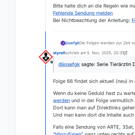
Bitte halte dich an die Regeln wie 
Fehlende Sendung melden
Bei Nichtbeachtung der Anleitung:
F
josefgk
Die Folgen werden zur Zeit v
J
Mediathek zeitnah eingestell
styroll
schrieb am
5. Nov. 2025, 20:31
enthalten. Das sind die einzi
zuletzt editiert von styroll
11. Mai 202
Folgen downloaden.
@
josefgk
sagte: Serie Tierärztin 
Offline
Folge 66 findet sich aktuell (neu) i
Wenn du keine Geduld hast zu wart
werden
und in der Folge vermutlich 
Dort kann man auf Direktlinks gehen
Und man kann dort die Inhalte auch a
Falls eine Sendung von ARTE, 3Sat, 
“Hinzufügen”
ganz unten rechts auf 