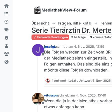
Skip to content
MediathekView-Forum
Übersicht
Fragen, Hilfe, Kritik
Fehle
Serie Tierärztin Dr. Mert
Fehlende Sendungen
3
beiträge
3
kommentato
josefgk
schrieb am
4. Nov. 2025, 12:59
J
zuletzt editiert von
Die Folgen werden zur Zeit vom BR 
Offline
der Mediathek zeitnah eingestellt. 
Folgen enthalten. Das sind die einzi
möchte diese Folgen downloaden.
1 Antwort
Letzte Antwort
5. Nov. 2025,
vitusson
schrieb am
4. Nov. 2025, 15:40
zuletzt editiert von
Wenn die ja in der Mediathek vorha
Offline
etwas anfangen kann.