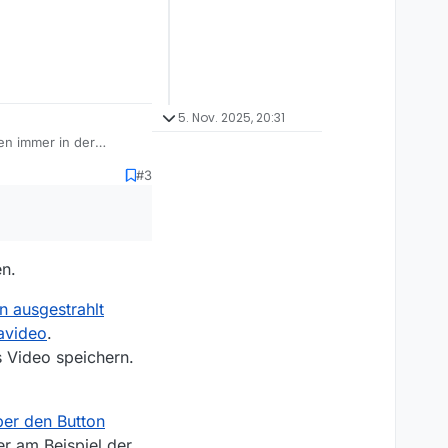
5. Nov. 2025, 20:31
en immer in der
nd diese Folgen
#3
te. Ich möchte diese
en.
 ausgestrahlt
avideo
.
s Video speichern.
ber den Button
er am Beispiel der