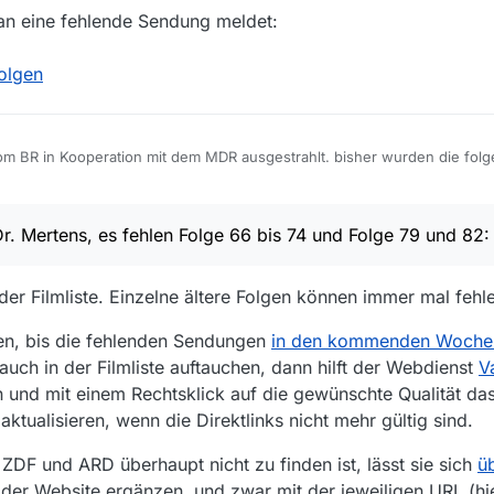
man eine fehlende Sendung meldet:
olgen
om BR in Kooperation mit dem MDR ausgestrahlt. bisher wurden die folg
t. In den Mediatheken der ARD sowie diverser verbundener Anstalten si
gen Folgen die mir in der Serie fehlen und die ich noch nicht sehen konn
5, 21:32
Dr. Mertens, es fehlen Folge 66 bis 74 und Folge 79 und 82:
n der Filmliste. Einzelne ältere Folgen können immer mal fehl
en, bis die fehlenden Sendungen
in den kommenden Wochen
auch in der Filmliste auftauchen, dann hilft der Webdienst
V
 und mit einem Rechtsklick auf die gewünschte Qualität da
ktualisieren, wenn die Direktlinks nicht mehr gültig sind.
ZDF und ARD überhaupt nicht zu finden ist, lässt sie sich
ü
der Website ergänzen, und zwar mit der jeweiligen URL (hi