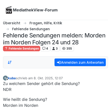
Skip to content
MediathekView-Forum
Übersicht
Fragen, Hilfe, Kritik
Fehlende Sendungen
Fehlende Sendungen melden: Morden
im Norden Folgen 24 und 28
Fehlende Sendungen
4
3
355
Anmelden zum Antworten
kuba
schrieb am
8. Okt. 2025, 12:07
K
zuletzt editiert von
Offline
Zu welchem Sender gehört die Sendung?
NDR
Wie heißt die Sendung?
Morden im Norden