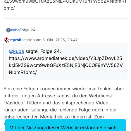
kZS9wcm9wbGFuXzE5NjE4ODk0M19nYW56ZVNlbmR1
bmc/
kuba
Folge 24:
K
https://www.ardmediathek.de/video/Y3JpZDovL25kci5kZ
styroll
schrieb am
8. Okt. 2025, 23:42
S9wcm9wbGFuXzE5NjE3NjQ0OF9nYW56ZVNlbmR1bmc/
zuletzt editiert von
Offline
Folge 28:
@
kuba
sagte: Folge 24:
https://www.ardmediathek.de/video/Y3JpZDovL25kci5kZ
https://www.ardmediathek.de/video/Y3JpZDovL25
S9wcm9wbGFuXzE5NjE4ODk0M19nYW56ZVNlbmR1bmc/
kci5kZS9wcm9wbGFuXzE5NjE3NjQ0OF9nYW56ZV
NlbmR1bmc/
Einzelne Folgen können immer wieder mal fehlen, aber
mit der obigen Adresse kannst du den Webdienst
“Vavideo” füttern und das entsprechende Video
runterladen, solange die fehlende Folge noch in der
entsprechenden Mediathek zu finden ist. Zum
Vorgehen: vgl.
dieser Post
.
Mit der Nutzung dieser Website erklären Sie sich