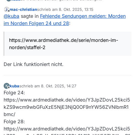
NDR
mac-christian
schrieb am
8. Okt. 2025, 13:15
Wie heißt die Sendung?
zuletzt editiert von
Offline
@
kuba
sagte in
Fehlende Sendungen melden: Morden
Morden im Norden
Wie heißen die Folgen?
im Norden Folgen 24 und 28
:
Jackpot; Folge 24 (S02/E08)
Auf Herz und Nieren; Folge 28 (S02/E12)
Link zu der Sendung in der Mediathek des Senders
https://www.ardmediathek.de/serie/morden-im-
https://www.ardmediathek.de/serie/morden-im-
norden/staffel-2
Welches Betriebssystem wird verwendet?
norden/staffel-2
Windows 11 24H2 Build 26100.xxxxx
Welche Mediathekview-Version wird verwendet?
14.3.1
Der Link funktioniert nicht.
Javaversion
openjdk full version “14.0.1+7”
openjdk full version “21.0.2+13-58”
kuba
schrieb am
8. Okt. 2025, 14:27
K
zuletzt editiert von
Offline
Folge 24:
https://www.ardmediathek.de/video/Y3JpZDovL25kci5
kZS9wcm9wbGFuXzE5NjE3NjQ0OF9nYW56ZVNlbmR1
bmc/
Folge 28:
https://www.ardmediathek.de/video/Y3JpZDovL25kci5