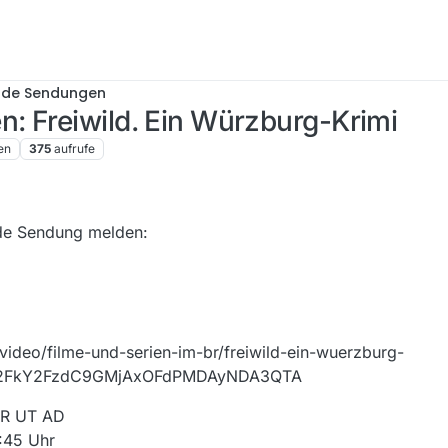
nde Sendungen
: Freiwild. Ein Würzburg-Krimi
en
375
aufrufe
nde Sendung melden:
video/filme-und-serien-im-br/freiwild-ein-wuerzburg-
yb2FkY2FzdC9GMjAxOFdPMDAyNDA3QTA
 BR UT AD
1:45 Uhr