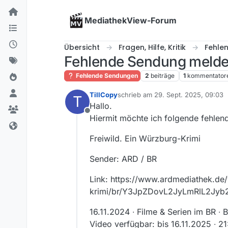
Skip to content
MediathekView-Forum
Übersicht
Fragen, Hilfe, Kritik
Fehle
Fehlende Sendung melden
Fehlende Sendungen
2
beiträge
1
kommentator
TillCopy
schrieb am
29. Sept. 2025, 09:03
T
zuletzt editiert von
Hallo.
Offline
Hiermit möchte ich folgende fehle
Freiwild. Ein Würzburg-Krimi
Sender: ARD / BR
Link: https://www.ardmediathek.de/
krimi/br/Y3JpZDovL2JyLmRlL2J
16.11.2024 ∙ Filme & Serien im BR ∙
Video verfügbar: bis 16.11.2025 ∙ 2