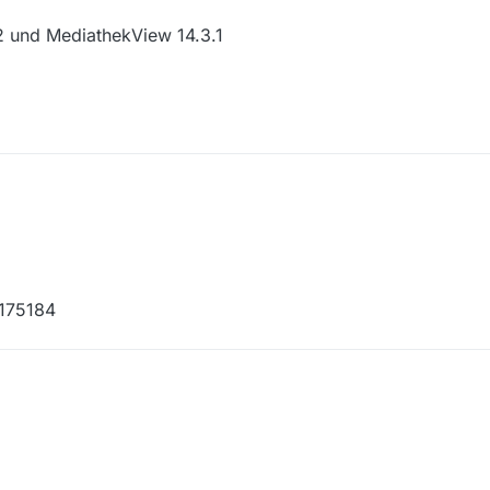
 und MediathekView 14.3.1
e fehlende Sendung melden:
3175184
hek.de/video/filme-und-serien-im-br/freiwild-ein-wuerzburg-
RlL2Jyb2FkY2FzdC9GMjAxOFdPMDAyNDA3QTA
im BR ∙ BR UT AD
25 ∙ 21:45 Uhr
o 22H2 und MediathekView 14.3.1