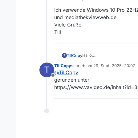
Ich verwende Windows 10 Pro 22H2
und mediathekviewweb.de
Viele Grüße
Till
Hallo.
TillCopy
T
Hiermit möchte ich folgend
TillCopy
schrieb am
29. Sept. 2025, 20:07
T
Freiwild. Ein Würzburg-Krimi
zuletzt editiert von
@
TillCopy
Offline
Sender: ARD / BR
gefunden unter
https://www.vavideo.de/inhalt?id=
Link: https://www.ardmediat
krimi/br/Y3JpZDovL2JyLm
16.11.2024 ∙ Filme & Serien 
Video verfügbar: bis 16.11.20
Ich verwende Windows 10 Pr
und mediathekviewweb.de
Viele Grüße
Till