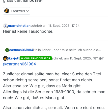
gruss cartman061984
1 Antwort
mac-christian
schrieb am
11. Sept. 2025, 17:24
zuletzt editiert von
Offline
Hier ist keine Tauschbörse.
Hallo lieber upper tolle seite ich suche die
cartman061984
C
serie wie gut das es maria gibt soll in der
iks-jott
schrieb am
11. Sept. 2025, 18:12
GLOBALER MODERATOR
auf der seite vom zdf zu sehen sein wäre lieb
gruss cartman061984
zuletzt editiert von iks-jott
9. Nov. 202
Offline
@
cartman061984
wenn man die hier mit anbieten könnte
Zunächst einmal sollte man bei einer Suche den Titel
schon richtig schreiben, sonst findet man nichts.
Also etwa so: Wie gut, dass es Maria gibt.
Allerdings ist die Serie von 1989-1990, da schrieb man
noch: Wie gut, daß es Maria gibt.
Also schon ziemlich alt, sehr alt. Wenn die nicht erneut