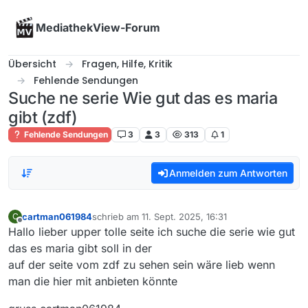
Skip to content
MediathekView-Forum
Übersicht
Fragen, Hilfe, Kritik
Fehlende Sendungen
Suche ne serie Wie gut das es maria
gibt (zdf)
Fehlende Sendungen
3
3
313
1
Anmelden zum Antworten
cartman061984
schrieb am
11. Sept. 2025, 16:31
C
zuletzt editiert von
Offline
Hallo lieber upper tolle seite ich suche die serie wie gut
das es maria gibt soll in der
auf der seite vom zdf zu sehen sein wäre lieb wenn
man die hier mit anbieten könnte