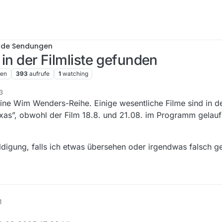
nde Sendungen
 in der Filmliste gefunden
ren
393
aufrufe
1
watching
3
eine Wim Wenders-Reihe. Einige wesentliche Filme sind in der
Texas”, obwohl der Film 18.8. und 21.08. im Programm gelaufe
uldigung, falls ich etwas übersehen oder irgendwas falsch 
1