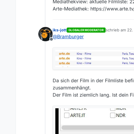
Offline
Mediathekview: aktuelle Filmliste: 
Arte-Mediathek: https://www.arte.t
iks-jott
schrieb am
22.
GLOBALER MODERATOR
zuletzt editiert
@
Bramburger
Offline
Da sich der Film in der Filmliste bef
zusammenhängt.
Der Film ist ziemlich lang. Ist dein F