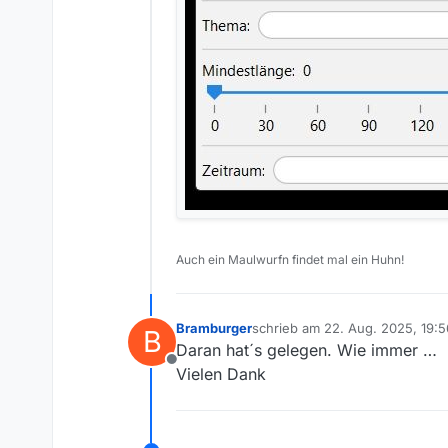
Auch ein Maulwurfn findet mal ein Huhn!
Bramburger
schrieb am
22. Aug. 2025, 19:5
B
zuletzt editiert von
Daran hat´s gelegen. Wie immer …
Offline
Vielen Dank