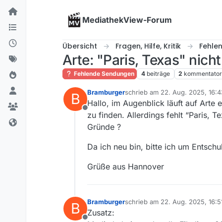
Skip to content
MediathekView-Forum
Übersicht
Fragen, Hilfe, Kritik
Fehle
Arte: "Paris, Texas" nicht
Fehlende Sendungen
4
beiträge
2
kommentato
Bramburger
schrieb am
22. Aug. 2025, 16:4
B
zuletzt editiert von
Hallo, im Augenblick läuft auf Arte 
Offline
zu finden. Allerdings fehlt “Paris, 
Gründe ?
Da ich neu bin, bitte ich um Entsch
Grüße aus Hannover
Bramburger
schrieb am
22. Aug. 2025, 16:5
B
zuletzt editiert von
Zusatz: