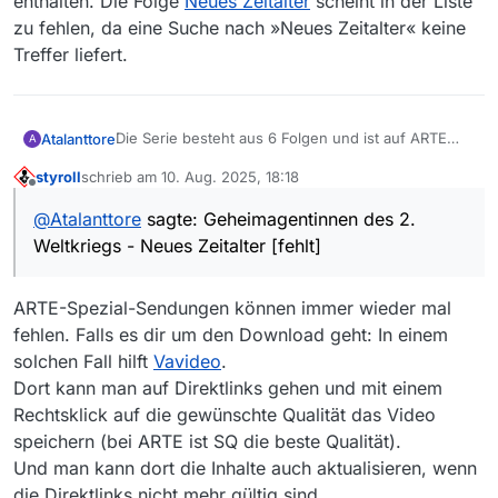
enthalten. Die Folge
Neues Zeitalter
scheint in der Liste
zu fehlen, da eine Suche nach »Neues Zeitalter« keine
Treffer liefert.
Die Serie besteht aus 6 Folgen und ist auf ARTE
Atalanttore
A
verfügbar. Alle 6 Folgen sind in der
ARTE
styroll
schrieb am
10. Aug. 2025, 18:18
Mediathek
verfügbar (bis Mai 2026).
5 Folgen sind in der Liste von MediathekViewWeb
zuletzt editiert von
Offline
enthalten. Die Folge
Neues Zeitalter
scheint in der
@
Atalanttore
sagte: Geheimagentinnen des 2.
Liste zu fehlen, da eine Suche nach »Neues
Weltkriegs - Neues Zeitalter [fehlt]
Zeitalter« keine Treffer liefert.
ARTE-Spezial-Sendungen können immer wieder mal
fehlen. Falls es dir um den Download geht: In einem
solchen Fall hilft
Vavideo
.
Dort kann man auf Direktlinks gehen und mit einem
Rechtsklick auf die gewünschte Qualität das Video
speichern (bei ARTE ist SQ die beste Qualität).
Und man kann dort die Inhalte auch aktualisieren, wenn
die Direktlinks nicht mehr gültig sind.