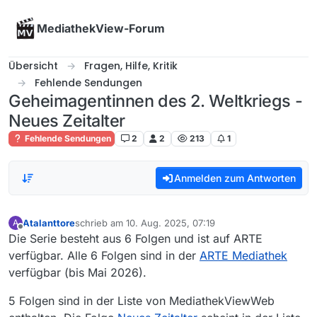
Skip to content
MediathekView-Forum
Übersicht
Fragen, Hilfe, Kritik
Fehlende Sendungen
Geheimagentinnen des 2. Weltkriegs -
Neues Zeitalter
Fehlende Sendungen
2
2
213
1
Anmelden zum Antworten
Atalanttore
schrieb am
10. Aug. 2025, 07:19
A
zuletzt editiert von
Offline
Die Serie besteht aus 6 Folgen und ist auf ARTE
verfügbar. Alle 6 Folgen sind in der
ARTE Mediathek
verfügbar (bis Mai 2026).
5 Folgen sind in der Liste von MediathekViewWeb