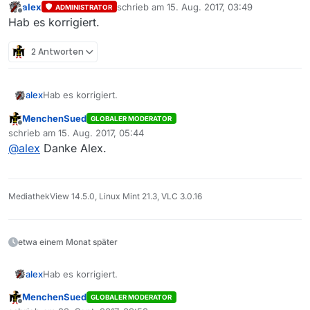
alex
schrieb am
15. Aug. 2017, 03:49
ADMINISTRATOR
zuletzt editiert von
Offline
Hab es korrigiert.
2 Antworten
alex
Hab es korrigiert.
MenchenSued
GLOBALER MODERATOR
Offline
schrieb am
15. Aug. 2017, 05:44
zuletzt editiert von
@
alex
Danke Alex.
MediathekView 14.5.0, Linux Mint 21.3, VLC 3.0.16
etwa einem Monat später
alex
Hab es korrigiert.
MenchenSued
GLOBALER MODERATOR
Offline