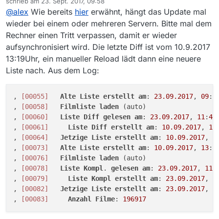
schrieb am
23. Sept. 2017, 09:58
zuletzt editiert von
@
alex
Wie bereits
hier
erwähnt, hängt das Update mal
wieder bei einem oder mehreren Servern. Bitte mal dem
Rechner einen Tritt verpassen, damit er wieder
aufsynchronisiert wird. Die letzte Diff ist vom 10.9.2017
13:19Uhr, ein manueller Reload lädt dann eine neuere
Liste nach. Aus dem Log:
, 
[00055]
Alte
Liste
erstellt
am
: 
23.09
.2017
, 
09
:
1
, 
[00058]
Filmliste
laden
 (auto)

, 
[00060]
Liste
Diff
gelesen
am
: 
23.09
.2017
, 
11
:
41
, 
[00061]
Liste
Diff
erstellt
am
: 
10.09
.2017
, 
13
, 
[00064]
Jetzige
Liste
erstellt
am
: 
10.09
.2017
, 
1
, 
[00073]
Alte
Liste
erstellt
am
: 
10.09
.2017
, 
13
:
1
, 
[00076]
Filmliste
laden
 (auto)

, 
[00078]
Liste
Kompl
. 
gelesen
am
: 
23.09
.2017
, 
11
:
, 
[00079]
Liste
Kompl
erstellt
am
: 
23.09
.2017
, 
1
, 
[00082]
Jetzige
Liste
erstellt
am
: 
23.09
.2017
, 
1
, 
[00083]
Anzahl
Filme
: 
196917