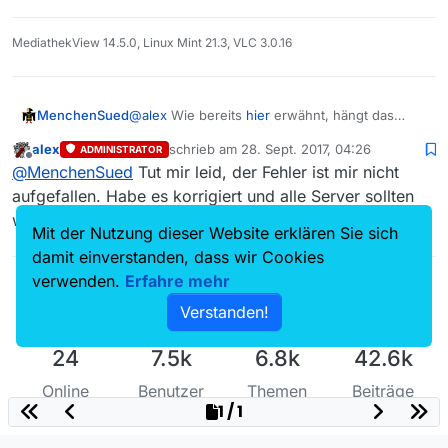
MediathekView 14.5.0, Linux Mint 21.3, VLC 3.0.16
@
alex
Wie bereits
hier
erwähnt, hängt das
MenchenSued
Update mal wieder bei einem oder mehreren
alex
schrieb am
28. Sept. 2017, 04:26
ADMINISTRATOR
Servern. Bitte mal dem Rechner einen Tritt
, [00055]   Alte Liste erstellt am: 23.0
zuletzt editiert von
Offline
@
MenchenSued
Tut mir leid, der Fehler ist mir nicht
verpassen, damit er wieder aufsynchronisiert
, [00058]   Filmliste laden (auto)

wird. Die letzte Diff ist vom 10.9.2017 13:19Uhr,
, [00060]   Liste Diff gelesen am: 23.09
aufgefallen. Habe es korrigiert und alle Server sollten
ein manueller Reload lädt dann eine neuere
, [00061]     Liste Diff erstellt am: 10
wieder die aktuelle Liste ausliefern.
Liste nach. Aus dem Log:
, [00064]   Jetzige Liste erstellt am: 1
Mit der Nutzung dieser Website erklären Sie sich
, [00073]   Alte Liste erstellt am: 10.0
damit einverstanden, dass wir Cookies
, [00076]   Filmliste laden (auto)

verwenden.
Erfahre mehr
, [00078]   Liste Kompl. gelesen am: 23.
, [00079]     Liste Kompl erstellt am: 2
Verstanden!
, [00082]   Jetzige Liste erstellt am: 2
24
7.5k
6.8k
42.6k
Online
Benutzer
Themen
Beiträge
1 / 1