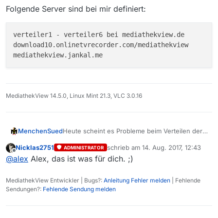
Folgende Server sind bei mir definiert:
verteiler1 - verteiler6 bei mediathekview.de

download10.onlinetvrecorder.com/mediathekview

MediathekView 14.5.0, Linux Mint 21.3, VLC 3.0.16
Heute scheint es Probleme beim Verteilen der
MenchenSued
Differenzlisten zu geben. Erst nach
Nicklas2751
schrieb am
14. Aug. 2017, 12:43
ADMINISTRATOR
wiederholtem Drücken auf “neue Filmliste
Folgende Server sind bei mir definiert:
zuletzt editiert von
Offline
@
alex
Alex, das ist was für dich. ;)
laden” bekommt man die aktuelle Liste, nach
weiteren Versuchen fällt man wieder auf die
verteiler1 - verteiler6 bei mediathekvie
Liste von 5:18 Uhr zurück. Im Logfile ist nichts
download10.onlinetvrecorder.com/mediathe
MediathekView Entwickler | Bugs?:
Anleitung Fehler melden
| Fehlende
besonderes zu sehen. Bitte mal die
Sendungen?:
Fehlende Sendung melden
Verteilserver prüfen.