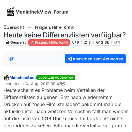
Skip to content
MediathekView-Forum
Übersicht
Fragen, Hilfe, Kritik
Heute keine Differenzlisten verfügbar?
Gesperrt
Fragen, Hilfe, Kritik
6
3
2.3k
1
Anmelden zum Antworten
MenchenSued
GLOBALER MODERATOR
Offline
schrieb am
14. Aug. 2017, 09:43
zuletzt editiert von MenchenSued
Heute scheint es Probleme beim Verteilen der
Differenzlisten zu geben. Erst nach wiederholtem
Drücken auf “neue Filmliste laden” bekommt man die
aktuelle Liste, nach weiteren Versuchen fällt man wieder
auf die Liste von 5:18 Uhr zurück. Im Logfile ist nichts
besonderes zu sehen. Bitte mal die Verteilserver prüfen.