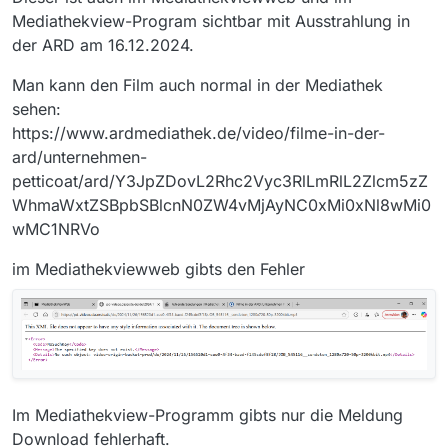
Mediathekview-Program sichtbar mit Ausstrahlung in
der ARD am 16.12.2024.
Man kann den Film auch normal in der Mediathek
sehen:
https://www.ardmediathek.de/video/filme-in-der-
ard/unternehmen-
petticoat/ard/Y3JpZDovL2Rhc2Vyc3RlLmRlL2Zlcm5zZ
WhmaWxtZSBpbSBlcnN0ZW4vMjAyNC0xMi0xNl8wMi0
wMC1NRVo
im Mediathekviewweb gibts den Fehler
Im Mediathekview-Programm gibts nur die Meldung
Download fehlerhaft.