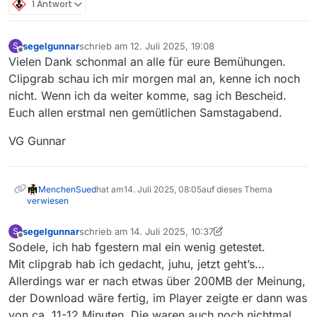
1 Antwort
segelgunnar
schrieb am
12. Juli 2025, 19:08
S
zuletzt editiert von
Offline
Vielen Dank schonmal an alle für eure Bemühungen.
Clipgrab schau ich mir morgen mal an, kenne ich noch
nicht. Wenn ich da weiter komme, sag ich Bescheid.
Euch allen erstmal nen gemütlichen Samstagabend.
VG Gunnar
MenchenSued
hat am
14. Juli 2025, 08:05
auf dieses Thema
verwiesen
segelgunnar
schrieb am
14. Juli 2025, 10:37
S
zuletzt editiert von segelgunnar
Offline
Sodele, ich hab fgestern mal ein wenig getestet.
Mit clipgrab hab ich gedacht, juhu, jetzt geht’s…
Allerdings war er nach etwas über 200MB der Meinung,
der Download wäre fertig, im Player zeigte er dann was
von ca. 11-12 Minuten. Die waren auch noch nichtmal