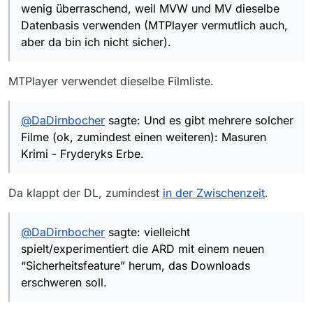
Zumindest bei MVW ist das wenig
wenig überraschend, weil MVW und MV dieselbe
überraschend, weil MVW und MV dieselbe
Datenbasis verwenden (MTPlayer vermutlich auch,
Datenbasis verwenden (MTPlayer vermutlich
Vavideo ist tatsächlich ein anderer Fall.
aber da bin ich nicht sicher).
auch, aber da bin ich nicht sicher).
Und es gibt mehrere solcher Filme (ok,
zumindest einen weiteren):
Masuren Krimi -
MTPlayer verwendet dieselbe Filmliste.
Fryderyks Erbe
.
Spennend finde ich, dass die offensichtlich
fehlerhaften URLs nicht automatisch vom
Crawler entfernt werden, (sind sie für den
Wild guess: vielleicht spielt/experimentiert die
@
DaDirnbocher
sagte: Und es gibt mehrere solcher
Crawler vielleicht “funktionierend”?).
ARD mit einem neuen “Sicherheitsfeature”
Filme (ok, zumindest einen weiteren): Masuren
herum, das Downloads erschweren soll.
Im Endeffekt glaub ich, dass sich das die
Entwickler (
@
pidoubleyou
?) anschauen müßten.
Krimi - Fryderyks Erbe.
Da klappt der DL, zumindest
in der Zwischenzeit
.
@
DaDirnbocher
sagte: vielleicht
spielt/experimentiert die ARD mit einem neuen
“Sicherheitsfeature” herum, das Downloads
erschweren soll.