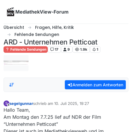
Skip to content
MediathekView-Forum
Übersicht
Fragen, Hilfe, Kritik
Fehlende Sendungen
ARD - Unternehmen Petticoat
Fehlende Sendungen
17
9
1.9k
1
Anmelden zum Antworten
segelgunnar
schrieb am
10. Juli 2025, 19:27
S
zuletzt editiert von
Offline
Hallo Team,
Am Montag den 7.7.25 lief auf NDR der Film
“Unternehmen Petticoat”
Dieser ist auch im Mediathekviewweb und im