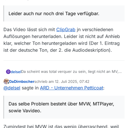
Leider auch nur noch drei Tage verfügbar.
Das Video lässt sich mit
ClipGrab
jn verschiedenen
Auflösungen herunterladen. Leider ist nicht auf Anhieb
klar, welcher Ton heruntergeladen wird (Der 1. Eintrag
ist der deutsche Ton, der 2. die Audiodeskription).
Da scheint was total verquer zu sein, liegt nicht an MV,
delsel
D
denke ich mal.
DaDirnbocher
schrieb am
12. Juli 2025, 07:42
Das selbe Problem besteht über MVW, MTPlayer, sowie
zuletzt editiert von
Offline
@
delsel
sagte in
ARD - Unternehmen Petticoat
:
Vavideo.
Ist auch ein merkwürdiger Link, wenn man sich im
Über keine der Ausweichlösungen ist der Film zu laden,
Firefox unter Seiteninformationen -> Medien, das Video
es kommen überall Fehlermeldungen.
Das selbe Problem besteht über MVW, MTPlayer,
selbst aufrufen will.
Leider auch nur noch drei Tage verfügbar.
sowie Vavideo.
Zumindest bei MVW ist das wenig überraschend, weil