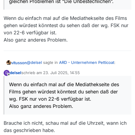
gleichen Problemen ist “Die Unbestechlichen”.
Wenn du einfach mal auf die Mediathekseite des Films
gehen würdest könntest du sehen daß der wg. FSK nur
von 22-6 verfügbar ist.
Also ganz anderes Problem.
@
delsel
sagte in
ARD - Unternehmen Petticoat
:
vitusson
delsel
schrieb am
23. Juli 2025, 14:55
D
zuletzt editiert von
Offline
Gibt es da mittlerweile schon weitere Infos zu
Wenn du einfach mal auf die Mediathekseite des
dem Problem, oder wird daran gearbeitet?
Wenn du einfach mal auf die Mediathekseite des
Ein weiterer Film in der ARD Mediathek, mit den
Films gehen würdest könntest du sehen daß der
Films gehen würdest könntest du sehen daß der wg.
gleichen Problemen ist “Die Unbestechlichen”.
wg. FSK nur von 22-6 verfügbar ist.
FSK nur von 22-6 verfügbar ist.
Also ganz anderes Problem.
Also ganz anderes Problem.
Brauche ich nicht, schau mal auf die Uhrzeit, wann ich
das geschrieben habe.