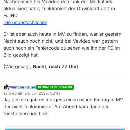
Nachdem ich bei Vavideo den Link der Mediathek
aktualisiert habe, funktioniert der Download dort in
FullHD
Die unbestechlichen
Er ist aber auch heute in MV zu finden, war er gestern
Nacht auch noch nicht, und bei Vavideo war gestern
auch noch ein Fehlercode zu sehen wie ihn der TE im
Bild gezeigt hat.
(Wie gesagt,
Nacht
,
nach
22 Uhr)
MenchenSued
GLOBALER MODERATOR
Offline
schrieb am
24. Juli 2025, 02:42
zuletzt editiert von
Ja, gestern gab es morgens einen neuen Eintrag in MV,
der nicht funktionierte. Am Abend kam dann der
funktionierende Link.