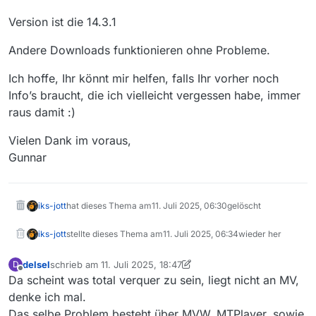
Version ist die 14.3.1
Andere Downloads funktionieren ohne Probleme.
Ich hoffe, Ihr könnt mir helfen, falls Ihr vorher noch
Info’s braucht, die ich vielleicht vergessen habe, immer
raus damit :)
Vielen Dank im voraus,
Gunnar
iks-jott
hat dieses Thema am
11. Juli 2025, 06:30
gelöscht
iks-jott
stellte dieses Thema am
11. Juli 2025, 06:34
wieder her
delsel
schrieb am
11. Juli 2025, 18:47
D
zuletzt editiert von delsel
7. Nov. 2025, 20:56
Offline
Da scheint was total verquer zu sein, liegt nicht an MV,
denke ich mal.
Das selbe Problem besteht über MVW, MTPlayer, sowie