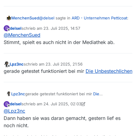
@
delsel
sagte in
ARD - Unternehmen Petticoat
:
MenchenSued
delsel
schrieb am
23. Juli 2025, 14:57
D
zuletzt editiert von
Offline
@
MenchenSued
“Die Unbestechlichen”
Stimmt, spielt es auch nicht in der Mediathek ab.
Lässt sich der Film bei Dir in der ARD Mediathek
abspielen? Bei mir nicht.
Lpz3nc
schrieb am
23. Juli 2025, 21:56
zuletzt editiert von
Offline
gerade getestet funktioniert bei mir
Die Unbestechlichen
Lpz3nc
gerade getestet funktioniert bei mir
Die
Unbestechlichen
delsel
schrieb am
24. Juli 2025, 02:03
D
zuletzt editiert von delsel
Offline
@
Lpz3nc
Dann haben sie was daran gemacht, gestern lief es
noch nicht.