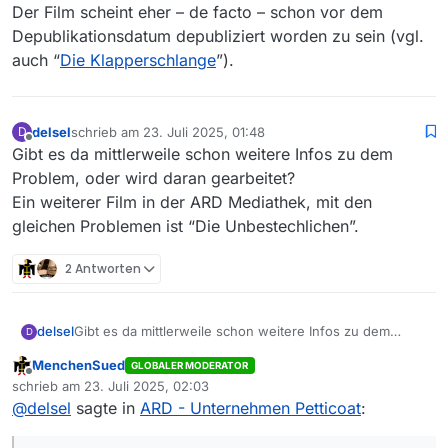
Der Film scheint eher – de facto – schon vor dem
Depublikationsdatum depubliziert worden zu sein (vgl.
auch “
Die Klapperschlange
”).
delsel
schrieb am
23. Juli 2025, 01:48
D
zuletzt editiert von
Offline
Gibt es da mittlerweile schon weitere Infos zu dem
Problem, oder wird daran gearbeitet?
Ein weiterer Film in der ARD Mediathek, mit den
gleichen Problemen ist “Die Unbestechlichen”.
2 Antworten
delsel
Gibt es da mittlerweile schon weitere Infos zu dem
D
Problem, oder wird daran gearbeitet?
MenchenSued
GLOBALER MODERATOR
Ein weiterer Film in der ARD Mediathek, mit den
Offline
schrieb am
23. Juli 2025, 02:03
gleichen Problemen ist “Die Unbestechlichen”.
zuletzt editiert von
@
delsel
sagte in
ARD - Unternehmen Petticoat
: