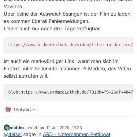
Vavideo.
Über keine der Ausweichlösungen ist der Film zu laden,
es kommen überall Fehlermeldungen.
Leider auch nur noch drei Tage verfügbar.
https:
/
/www.ardmediathek.de/video
/filme-in-der-ard/u
Ist auch ein merkwürdiger Link, wenn man sich im
Firefox unter Seiteninformationen -> Medien, das Video
selbst aufrufen will.
1 Antwort
mutdez
schrieb am
11. Juli 2025, 19:33
M
zuletzt editiert von
Offline
@
delsel
sagte in
ARD - Unternehmen Petticoat
: