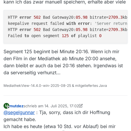
kann ich das zwar manuell speichern, erhalte aber viele
HTTP 
error
502
 Bad Gateway20:
05.98
 bitrate=
2709.3
kbi
keepalive request failed 
with
error
: 
'Server returne
HTTP 
error
502
 Bad Gateway20:
05.98
 bitrate=
2709.3
kbi
Failed 
to
 open segment 
125
of
 playlist 
0
Segment 125 beginnt bei Minute 20:16. Wenn ich mir
den Film in der Mediathek ab Minute 20:00 ansehe,
dann bleibt er auch da bei 20:16 stehen. Irgendwas ist
da serverseitig verhunzt…
MediathekView-14.4.0-win-2025-08-25 & mitgeliefertes Java
mutdez
schrieb am
14. Juli 2025, 17:02
M
zuletzt editiert von mutdez
Offline
@
segelgunnar
: Tja, sorry, dass ich dir Hoffnung
gemacht habe.
Ich habe es heute (etwa 10 Std. vor Ablauf) bei mir