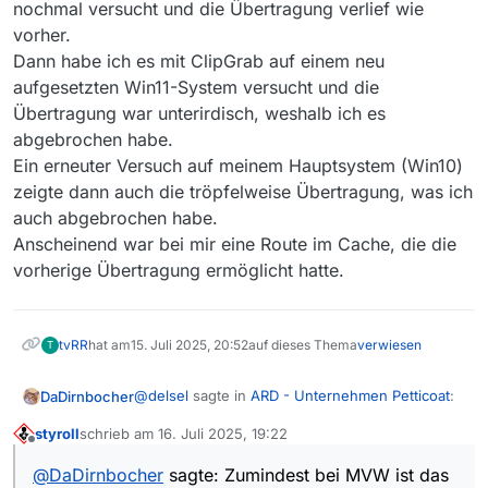
nochmal versucht und die Übertragung verlief wie
vorher.
Dann habe ich es mit ClipGrab auf einem neu
aufgesetzten Win11-System versucht und die
Übertragung war unterirdisch, weshalb ich es
abgebrochen habe.
Ein erneuter Versuch auf meinem Hauptsystem (Win10)
zeigte dann auch die tröpfelweise Übertragung, was ich
auch abgebrochen habe.
Anscheinend war bei mir eine Route im Cache, die die
vorherige Übertragung ermöglicht hatte.
tvRR
hat am
15. Juli 2025, 20:52
auf dieses Thema
verwiesen
T
@
delsel
sagte in
ARD - Unternehmen Petticoat
:
DaDirnbocher
styroll
schrieb am
16. Juli 2025, 19:22
zuletzt editiert von
Offline
Das selbe Problem besteht über MVW,
@
DaDirnbocher
sagte: Zumindest bei MVW ist das
MTPlayer, sowie Vavideo.