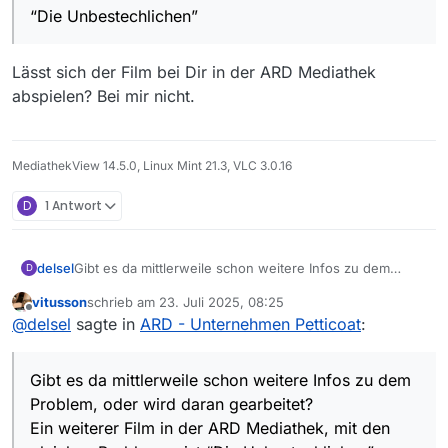
“Die Unbestechlichen”
Lässt sich der Film bei Dir in der ARD Mediathek
abspielen? Bei mir nicht.
MediathekView 14.5.0, Linux Mint 21.3, VLC 3.0.16
D
1 Antwort
delsel
Gibt es da mittlerweile schon weitere Infos zu dem
D
Problem, oder wird daran gearbeitet?
vitusson
schrieb am
23. Juli 2025, 08:25
Ein weiterer Film in der ARD Mediathek, mit den
zuletzt editiert von
Offline
@
delsel
sagte in
ARD - Unternehmen Petticoat
:
gleichen Problemen ist “Die Unbestechlichen”.
Gibt es da mittlerweile schon weitere Infos zu dem
Problem, oder wird daran gearbeitet?
Ein weiterer Film in der ARD Mediathek, mit den