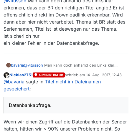
@
vitusson
Man kann doch anhamd des Links klar
fehlt-ard-br-das-leben-der-anderen/5
“Gernstls Zeitreisen” sollte eigentlich Thema sein und
erkennen, dass der BR den richtigen Titel angibt! Er ist
nicht “BR”. Und der Folgentitel sollte im Titel
offensichtlich direkt im Downloadlink erkennbar. Wird
auftauchen.
dann aber hier nicht verarbeitet. Thema ist BR statt des
Seriennamen, Titel ist ist deswegen nur das Thema.
Ist sicherlich nur
ein kleiner Fehler in der Datenbankabfrage.
bavaria
@
vitusson
Man kann doch anhamd des Links klar
B
erkennen, dass der BR den richtigen Titel angibt! Er ist
Nicklas2751
schrieb am
14. Aug. 2017, 12:43
ADMINISTRATOR
offensichtlich direkt im Downloadlink erkennbar. Wird
zuletzt editiert von
Offline
@
bavaria
sagte in
Titel nicht im Dateinamen
dann aber hier nicht verarbeitet. Thema ist BR statt des
Seriennamen, Titel ist ist deswegen nur das Thema.
gespeichert
:
Ist sicherlich nur
ein kleiner Fehler in der Datenbankabfrage.
Datenbankabfrage.
Wenn wir einen Zugriff auf die Datenbanken der Sender
hätten, hätten wir > 90% unserer Probleme nicht. So