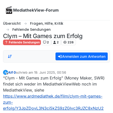
Skip to content
MediathekView-Forum
Übersicht
Fragen, Hilfe, Kritik
Fehlende Sendungen
Clym – Mit Games zum Erfolg
Fehlende Sendungen
2
2
226
Anmelden zum Antworten
Alf 0
schrieb am
19. Juni 2025, 00:56
A
zuletzt editiert von
Offline
“Clym - Mit Games zum Erfolg” (Money Maker, SWR)
findet sich weder im MediathekViewWeb noch im
MediathekView, siehe
https://www.ardmediathek.de/film/clym-mit-games-
zum-
erfolg/Y3JpZDovL3N3ci5kZS9zZGIvc3RJZC8xNzU2