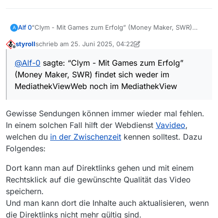
Alf 0
“Clym - Mit Games zum Erfolg” (Money Maker, SWR)
A
findet sich weder im MediathekViewWeb noch im
styroll
schrieb am
25. Juni 2025, 04:22
MediathekView, siehe
zuletzt editiert von styroll
Offline
https://www.ardmediathek.de/film/clym-mit-games-zum-
@
Alf-0
sagte: “Clym - Mit Games zum Erfolg”
erfolg/Y3JpZDovL3N3ci5kZS9zZGIvc3RJZC8xNzU2
(Money Maker, SWR) findet sich weder im
MediathekViewWeb noch im MediathekView
Gewisse Sendungen können immer wieder mal fehlen.
In einem solchen Fall hilft der Webdienst
Vavideo
,
welchen du
in der Zwischenzeit
kennen solltest. Dazu
Folgendes:
Dort kann man auf Direktlinks gehen und mit einem
Rechtsklick auf die gewünschte Qualität das Video
speichern.
Und man kann dort die Inhalte auch aktualisieren, wenn
die Direktlinks nicht mehr gültig sind.