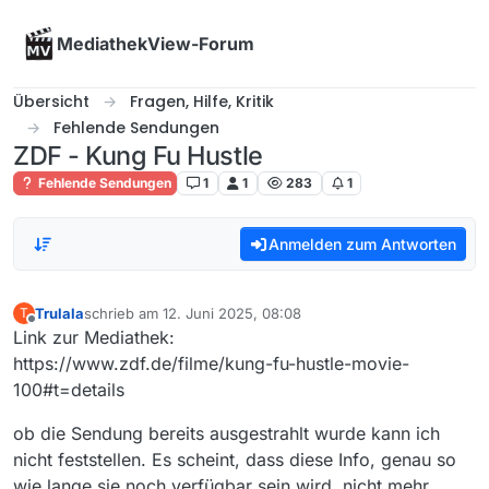
Skip to content
MediathekView-Forum
Übersicht
Fragen, Hilfe, Kritik
Fehlende Sendungen
ZDF - Kung Fu Hustle
Fehlende Sendungen
1
1
283
1
Anmelden zum Antworten
Trulala
schrieb am
12. Juni 2025, 08:08
T
zuletzt editiert von
Offline
Link zur Mediathek:
https://www.zdf.de/filme/kung-fu-hustle-movie-
100#t=details
ob die Sendung bereits ausgestrahlt wurde kann ich
nicht feststellen. Es scheint, dass diese Info, genau so
wie lange sie noch verfügbar sein wird, nicht mehr