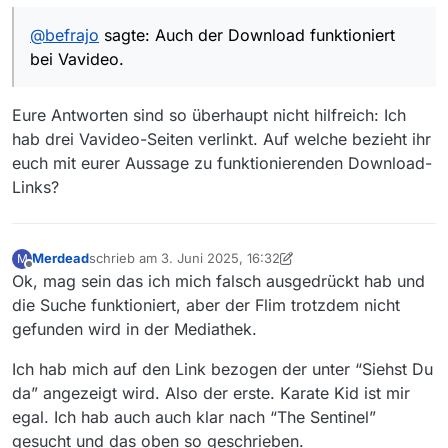
@
befrajo
sagte: Auch der Download funktioniert
bei Vavideo.
Eure Antworten sind so überhaupt nicht hilfreich: Ich
hab drei Vavideo-Seiten verlinkt. Auf welche bezieht ihr
euch mit eurer Aussage zu funktionierenden Download-
Links?
Merdead
schrieb am
3. Juni 2025, 16:32
M
zuletzt editiert von Merdead
6. März 2025, 18:34
Offline
Ok, mag sein das ich mich falsch ausgedrückt hab und
die Suche funktioniert, aber der Flim trotzdem nicht
gefunden wird in der Mediathek.
Ich hab mich auf den Link bezogen der unter “Siehst Du
da” angezeigt wird. Also der erste. Karate Kid ist mir
egal. Ich hab auch auch klar nach “The Sentinel”
gesucht und das oben so geschrieben.