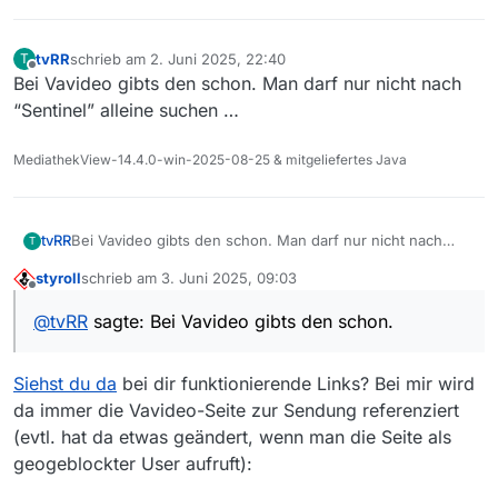
tvRR
schrieb am
2. Juni 2025, 22:40
T
zuletzt editiert von
Offline
Bei Vavideo gibts den schon. Man darf nur nicht nach
“Sentinel” alleine suchen …
MediathekView-14.4.0-win-2025-08-25 & mitgeliefertes Java
tvRR
Bei Vavideo gibts den schon. Man darf nur nicht nach
T
“Sentinel” alleine suchen …
styroll
schrieb am
3. Juni 2025, 09:03
zuletzt editiert von
Offline
@
tvRR
sagte: Bei Vavideo gibts den schon.
Siehst du da
bei dir funktionierende Links? Bei mir wird
da immer die Vavideo-Seite zur Sendung referenziert
(evtl. hat da etwas geändert, wenn man die Seite als
geogeblockter User aufruft):