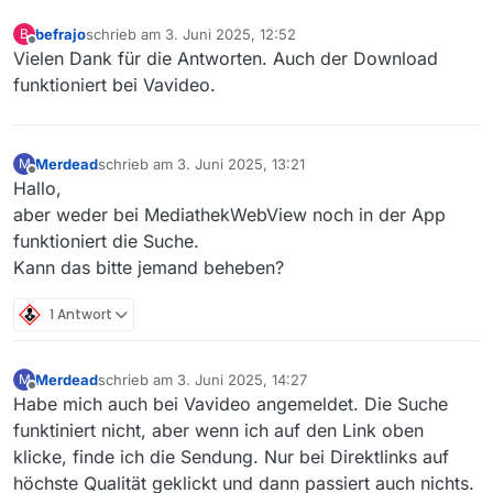
befrajo
schrieb am
3. Juni 2025, 12:52
B
zuletzt editiert von
Offline
Vielen Dank für die Antworten. Auch der Download
funktioniert bei Vavideo.
Merdead
schrieb am
3. Juni 2025, 13:21
M
zuletzt editiert von
Offline
Hallo,
aber weder bei MediathekWebView noch in der App
funktioniert die Suche.
Kann das bitte jemand beheben?
1 Antwort
Merdead
schrieb am
3. Juni 2025, 14:27
M
zuletzt editiert von
Offline
Habe mich auch bei Vavideo angemeldet. Die Suche
funktiniert nicht, aber wenn ich auf den Link oben
klicke, finde ich die Sendung. Nur bei Direktlinks auf
höchste Qualität geklickt und dann passiert auch nichts.