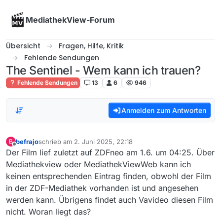
Skip to content
MediathekView-Forum
Übersicht
Fragen, Hilfe, Kritik
Fehlende Sendungen
The Sentinel - Wem kann ich trauen?
Fehlende Sendungen
13
6
946
Anmelden zum Antworten
befrajo
schrieb am
2. Juni 2025, 22:18
B
zuletzt editiert von
Offline
Der Film lief zuletzt auf ZDFneo am 1.6. um 04:25. Über
Mediathekview oder MediathekViewWeb kann ich
keinen entsprechenden Eintrag finden, obwohl der Film
in der ZDF-Mediathek vorhanden ist und angesehen
werden kann. Übrigens findet auch Vavideo diesen Film
nicht. Woran liegt das?