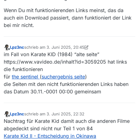
Wenn Du mit funktionierenden Links meinst, das da
auch ein Download passiert, dann funktioniert der Link
bei mir nicht.
Lpz3nc
schrieb am
3. Juni 2025, 20:45
zuletzt editiert von Lpz3nc
6. März 2025, 22:56
Offline
im Fall von Karate KID (1984) “alte seite”
https://www.vavideo.de/inhalt?id=3059205 hat links
die funktionieren
für
the sentinel
(
suchergebnis seite
)
die Seiten mit den nicht funktionierenden Links haben
das Datum 30.11.-0001 00:00 gemeinsam
Lpz3nc
schrieb am
3. Juni 2025, 22:32
zuletzt editiert von
Offline
Nachtrag für Karate Kid damit auch die anderen Filme
abgedeckt sind nicht nur Teil 1 von 84
Karate Kid II - Entscheidung in Okinawa