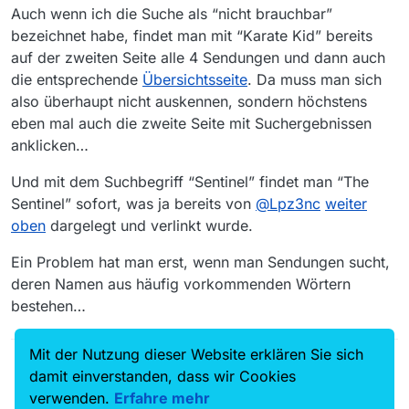
Auch wenn ich die Suche als “nicht brauchbar”
bezeichnet habe, findet man mit “Karate Kid” bereits
auf der zweiten Seite alle 4 Sendungen und dann auch
die entsprechende
Übersichtsseite
. Da muss man sich
also überhaupt nicht auskennen, sondern höchstens
eben mal auch die zweite Seite mit Suchergebnissen
anklicken…
Und mit dem Suchbegriff “Sentinel” findet man “The
Sentinel” sofort, was ja bereits von
@
Lpz3nc
weiter
oben
dargelegt und verlinkt wurde.
Ein Problem hat man erst, wenn man Sendungen sucht,
deren Namen aus häufig vorkommenden Wörtern
bestehen…
Mit der Nutzung dieser Website erklären Sie sich
Merdead
hat am
5. Juni 2025, 09:41
auf dieses Thema
verwiesen
M
damit einverstanden, dass wir Cookies
verwenden.
Erfahre mehr