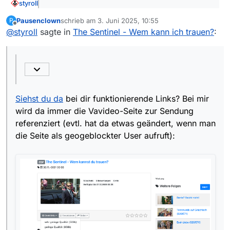
styroll
@
tvRR
sagte: Bei Vavideo gibts den schon.
Pausenclown
schrieb am
3. Juni 2025, 10:55
P
zuletzt editiert von
Offline
@
styroll
sagte in
The Sentinel - Wem kann ich trauen?
:
Siehst du da
bei dir funktionierende Links? Bei mir wird
da immer die Vavideo-Seite zur Sendung referenziert
(evtl. hat da etwas geändert, wenn man die Seite als
geogeblockter User aufruft):
Siehst du da
bei dir funktionierende Links? Bei mir
wird da immer die Vavideo-Seite zur Sendung
referenziert (evtl. hat da etwas geändert, wenn man
die Seite als geogeblockter User aufruft):
Analog bei
Karate Kid (1984)
, wenn man manuell die
Sendung bei Vavideo hinzufügt.
Wenn man auf Vavideo sucht, findet man noch eine
alte
Seite
: Dort finden sich Links. Fraglich ist, ob die Links
noch funktionieren (bin geogeblockt).