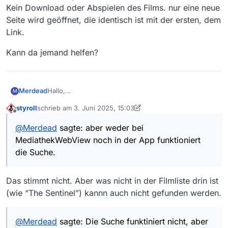
Kein Download oder Abspielen des Films. nur eine neue
Seite wird geöffnet, die identisch ist mit der ersten, dem
Link.
Kann da jemand helfen?
Merdead
Hallo,
M
aber weder bei MediathekWebView noch in der App
styroll
schrieb am
3. Juni 2025, 15:03
funktioniert die Suche.
zuletzt editiert von styroll
6. März 2025, 17:04
Offline
Kann das bitte jemand beheben?
@
Merdead
sagte: aber weder bei
MediathekWebView noch in der App funktioniert
die Suche.
Das stimmt nicht. Aber was nicht in der Filmliste drin ist
(wie “The Sentinel”) kannn auch nicht gefunden werden.
@
Merdead
sagte: Die Suche funktiniert nicht, aber