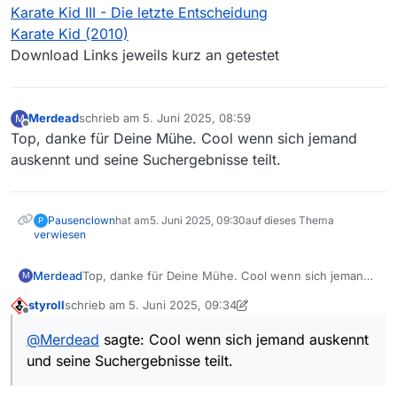
Karate Kid III - Die letzte Entscheidung
Karate Kid (2010)
Download Links jeweils kurz an getestet
Merdead
schrieb am
5. Juni 2025, 08:59
M
zuletzt editiert von
Offline
Top, danke für Deine Mühe. Cool wenn sich jemand
auskennt und seine Suchergebnisse teilt.
Pausenclown
hat am
5. Juni 2025, 09:30
auf dieses Thema
P
verwiesen
Merdead
Top, danke für Deine Mühe. Cool wenn sich jemand
M
auskennt und seine Suchergebnisse teilt.
styroll
schrieb am
5. Juni 2025, 09:34
zuletzt editiert von styroll
6. Mai 2025, 11:55
Offline
@
Merdead
sagte: Cool wenn sich jemand auskennt
und seine Suchergebnisse teilt.