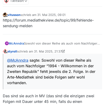
1 Antwort
vitusson
schrieb am
31. Mai 2025, 09:01
zuletzt editiert von
Offline
https://forum.mediathekview.de/topic/99/fehlende-
sendung-melden
McAnndra
Sowohl von dieser Reihe als auch vom Nachfolger
M
“1994 - Willkommen in der Zweiten Republik” fehlt
styroll
schrieb am
31. Mai 2025, 21:37
jeweils die 2. Folge. In der Arte-Mediathek sind
zuletzt editiert von styroll
6. Feb. 2025, 21:06
Offline
beide Folgen sehr wohl vorhanden.
@
McAnndra
sagte: Sowohl von dieser Reihe als
auch vom Nachfolger “1994 - Willkommen in der
Zweiten Republik” fehlt jeweils die 2. Folge. In der
Arte-Mediathek sind beide Folgen sehr wohl
vorhanden.
Das sind sie auch in MV (das sind die einzigen zwei
Folgen mit Dauer unter 45 min, falls du einen