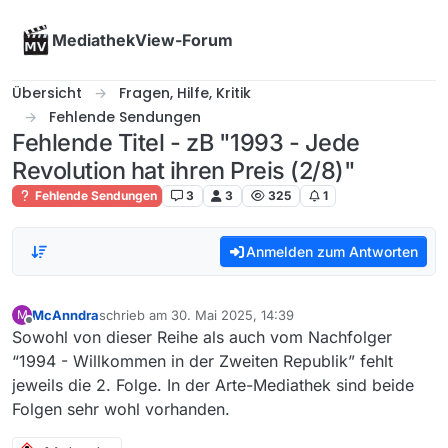
Skip to content
MediathekView-Forum
Übersicht
Fragen, Hilfe, Kritik
Fehlende Sendungen
Fehlende Titel - zB "1993 - Jede
Revolution hat ihren Preis (2/8)"
Fehlende Sendungen
3
3
325
1
Anmelden zum Antworten
McAnndra
schrieb am
30. Mai 2025, 14:39
M
zuletzt editiert von
Offline
Sowohl von dieser Reihe als auch vom Nachfolger
“1994 - Willkommen in der Zweiten Republik” fehlt
jeweils die 2. Folge. In der Arte-Mediathek sind beide
Folgen sehr wohl vorhanden.