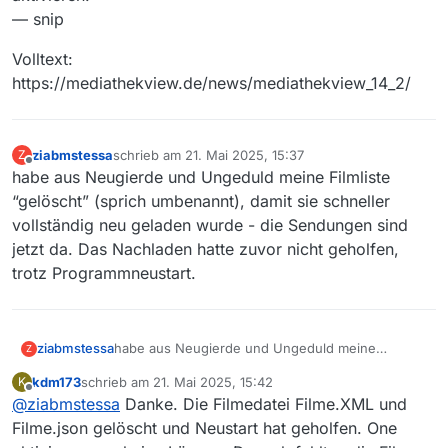
— snip
Volltext:
https://mediathekview.de/news/mediathekview_14_2/
ziabmstessa
schrieb am
21. Mai 2025, 15:37
Z
zuletzt editiert von
Offline
habe aus Neugierde und Ungeduld meine Filmliste
“gelöscht” (sprich umbenannt), damit sie schneller
vollständig neu geladen wurde - die Sendungen sind
jetzt da. Das Nachladen hatte zuvor nicht geholfen,
trotz Programmneustart.
ziabmstessa
habe aus Neugierde und Ungeduld meine
Z
Filmliste “gelöscht” (sprich umbenannt), damit sie
kdm173
schrieb am
21. Mai 2025, 15:42
K
schneller vollständig neu geladen wurde - die
zuletzt editiert von
Offline
@
ziabmstessa
Danke. Die Filmedatei Filme.XML und
Sendungen sind jetzt da. Das Nachladen hatte
zuvor nicht geholfen, trotz Programmneustart.
Filme.json gelöscht und Neustart hat geholfen. One