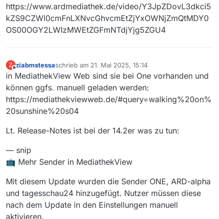
https://www.ardmediathek.de/video/Y3JpZDovL3dkci5
kZS9CZWl0cmFnLXNvcGhvcmEtZjYxOWNjZmQtMDY0
OS00OGY2LWIzMWEtZGFmNTdjYjg5ZGU4
ziabmstessa
schrieb am
21. Mai 2025, 15:14
Z
zuletzt editiert von
Offline
in MediathekView Web sind sie bei One vorhanden und
können ggfs. manuell geladen werden:
https://mediathekviewweb.de/#query=walking%20on%
20sunshine%20s04
Lt. Release-Notes ist bei der 14.2er was zu tun:
— snip
📺 Mehr Sender in MediathekView
Mit diesem Update wurden die Sender ONE, ARD-alpha
und tagesschau24 hinzugefügt. Nutzer müssen diese
nach dem Update in den Einstellungen manuell
aktivieren.