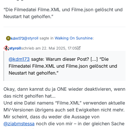
“Die Filmedatei Filme.XML und Filme.json gelöscht und
Neustart hat geholfen.”
@
styroll
sagte in
Walking On Sunshine
:
kdm173
K
styroll
schrieb am
22. Mai 2025, 17:05
zuletzt editiert von styroll
Offline
@
kdm173
sagte: One aktivieren war keine
@
kdm173
sagte: Warum dieser Post? […] “Die
Lösung. Danach fehlten die Filme noch
Filmedatei Filme.XML und Filme.json gelöscht und
immer.
Neustart hat geholfen.”
Warum dieser Post? Ich hatte doch im Satz davor die
Lösung geschrieben.
Doch, aber – wie auch hier schon gesagt –
“Die Filmedatei Filme.XML und Filme.json gelöscht und
Okay, dann kannst du ja ONE wieder deaktivieren, wenn
genügt das nicht. In
diesem Posting
ist inklusive
Neustart hat geholfen.”
Screenshots alles erklärt.
das nicht geholfen hat…
Und eine Datei namens “Filme.XML” verwenden aktuelle
MV-Versionen übrigens auch seit Ewigkeiten nicht mehr.
Mir scheint, dass du weder die Aussage von
@
ziabmstessa
noch die von mir – in der gleichen Sache