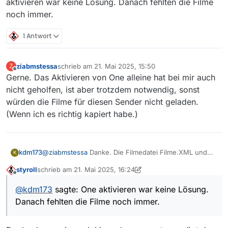
aktivieren war keine Lösung. Danach fehlten die Filme
noch immer.
1 Antwort
ziabmstessa
schrieb am
21. Mai 2025, 15:50
Z
zuletzt editiert von
Offline
Gerne. Das Aktivieren von One alleine hat bei mir auch
nicht geholfen, ist aber trotzdem notwendig, sonst
würden die Filme für diesen Sender nicht geladen.
(Wenn ich es richtig kapiert habe.)
kdm173
@
ziabmstessa
Danke. Die Filmedatei Filme.XML und
K
Filme.json gelöscht und Neustart hat geholfen. One
styroll
schrieb am
21. Mai 2025, 16:24
aktivieren war keine Lösung. Danach fehlten die Filme
zuletzt editiert von styroll
Offline
noch immer.
@
kdm173
sagte: One aktivieren war keine Lösung.
Danach fehlten die Filme noch immer.