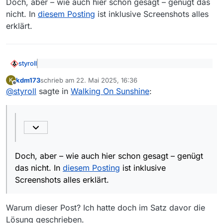
Doch, aber – wie auch hier schon gesagt – genügt das
nicht. In
diesem Posting
ist inklusive Screenshots alles
erklärt.
styroll
@
kdm173
sagte: One aktivieren war keine Lösung.
kdm173
schrieb am
22. Mai 2025, 16:36
K
Danach fehlten die Filme noch immer.
zuletzt editiert von
Offline
Doch, aber – wie auch hier schon gesagt – genügt das
@
styroll
sagte in
Walking On Sunshine
:
nicht. In
diesem Posting
ist inklusive Screenshots alles
erklärt.
Doch, aber – wie auch hier schon gesagt – genügt
das nicht. In
diesem Posting
ist inklusive
Screenshots alles erklärt.
Warum dieser Post? Ich hatte doch im Satz davor die
Lösung geschrieben.