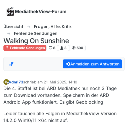
Skip to content
MediathekView-Forum
Übersicht
Fragen, Hilfe, Kritik
Fehlende Sendungen
Walking On Sunshine
Fehlende Sendungen
8
3
500
Anmelden zum Antworten
kdm173
schrieb am
21. Mai 2025, 14:10
K
zuletzt editiert von
Offline
Die 4. Staffel ist bei ARD Mediathek nur noch 3 Tage
zum Download vorhanden. Speichern in der ARD
Android App funktioniert. Es gibt Geoblocking
Leider tauchen alle Folgen in MediathekView Version
14.2.0 Win10/11 x64 nicht auf.