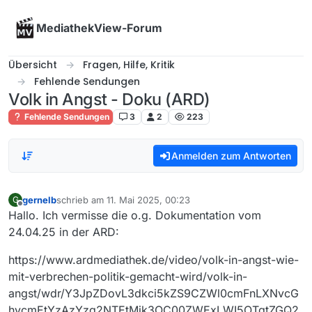
Skip to content
MediathekView-Forum
Übersicht
Fragen, Hilfe, Kritik
Fehlende Sendungen
Volk in Angst - Doku (ARD)
Fehlende Sendungen
3
2
223
Anmelden zum Antworten
gernelb
schrieb am
11. Mai 2025, 00:23
G
zuletzt editiert von
Offline
Hallo. Ich vermisse die o.g. Dokumentation vom
24.04.25 in der ARD:
https://www.ardmediathek.de/video/volk-in-angst-wie-
mit-verbrechen-politik-gemacht-wird/volk-in-
angst/wdr/Y3JpZDovL3dkci5kZS9CZWl0cmFnLXNvcG
hvcmEtYzAzYzg2NTEtMjk3OC00ZWExLWI5OTgtZGQ2