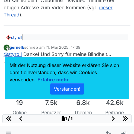
Du kannst beim Webdienst “Vavideo” mithilfe der
obigen Adresse zum Video kommen (vgl.
dieser
Thread
).
styroll
@
gernelb
sagte: Ich vermisse die o.g.
gernelb
schrieb am
11. Mai 2025, 17:38
G
Dokumentation vom 24.04.25 in der ARD:
zuletzt editiert von
Offline
Du kannst beim Webdienst “Vavideo” mithilfe der obigen
@
styroll
Danke! Und Sorry für meine Blindheit…
Adresse zum Video kommen (vgl.
https://www.ardmediathek.de/video/volk-in-angst-
dieser Thread
).
:sunglasses:
wie-mit-verbrechen-politik-gemacht-wird/volk-in-
Mit der Nutzung dieser Website erklären Sie sich
angst/wdr/Y3JpZDovL3dkci5kZS9CZWl0cmFnLXN
damit einverstanden, dass wir Cookies
vcGhvcmEtYzAzYzg2NTEtMjk3OC00ZWExLWI5OT
verwenden.
Erfahre mehr
gtZGQ2N2M4ZTY2NjM5
Verstanden!
19
7.5k
6.8k
42.6k
Online
Benutzer
Themen
Beiträge
1 / 1