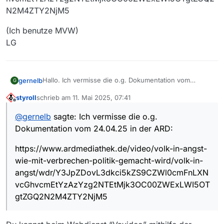
N2M4ZTY2NjM5
(Ich benutze MVW)
LG
Hallo. Ich vermisse die o.g. Dokumentation vom
gernelb
G
24.04.25 in der ARD:
styroll
schrieb am
11. Mai 2025, 07:41
https://www.ardmediathek.de/video/volk-in-angst-
zuletzt editiert von
Offline
wie-mit-verbrechen-politik-gemacht-wird/volk-in-
@
gernelb
sagte: Ich vermisse die o.g.
angst/wdr/Y3JpZDovL3dkci5kZS9CZWl0cmFnLXNvcG
(Ich benutze MVW)
Dokumentation vom 24.04.25 in der ARD:
hvcmEtYzAzYzg2NTEtMjk3OC00ZWExLWI5OTgtZGQ2
LG
N2M4ZTY2NjM5
https://www.ardmediathek.de/video/volk-in-angst-
wie-mit-verbrechen-politik-gemacht-wird/volk-in-
angst/wdr/Y3JpZDovL3dkci5kZS9CZWl0cmFnLXN
vcGhvcmEtYzAzYzg2NTEtMjk3OC00ZWExLWI5OT
gtZGQ2N2M4ZTY2NjM5