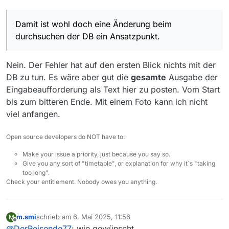
@
DerReisende77
: Der JAVA Aufruf mit all den
Parametern führt leider zum gleichen Ergebnis :( Die
cmd Box schreibt den gleichen Fehler wie die error
Damit ist wohl doch eine Änderung beim
Datei
durchsuchen der DB ein Ansatzpunkt.
Nein. Der Fehler hat auf den ersten Blick nichts mit der
DB zu tun. Es wäre aber gut die
gesamte
Ausgabe der
Eingabeaufforderung als Text hier zu posten. Vom Start
bis zum bitteren Ende. Mit einem Foto kann ich nicht
Damit ist wohl doch eine Änderung beim durchsuchen
viel anfangen.
der DB ein Ansatzpunkt.
Open source developers do NOT have to:
Make your issue a priority, just because you say so.
Give you any sort of "timetable", or explanation for why it´s "taking
too long".
Check your entitlement. Nobody owes you anything.
m.smi
schrieb am
6. Mai 2025, 11:56
M
zuletzt editiert von
Offline
@
DerReisende77
: wie gewünscht…