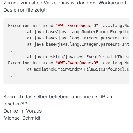
Zurück zum alten Verzeichnis ist dann der Workaround.
Das error file zeigt:
Exception 
in
 thread 
"AWT-EventQueue-0"
 java.lang.Num
	at java.
base
/java.lang.NumberFormatException
	at java.
base
/java.lang.Integer.parseInt(Inte
	at java.
base
/java.lang.Integer.parseInt(Inte
...

	at java.desktop/java.awt.EventDispatchThread
Exception 
in
 thread 
"AWT-EventQueue-0"
 java.lang.Nul
	at mediathek.mainwindow.FilmSizeInfoLabel.up
Kann ich das selber beheben, ohne meine DB zu
löschen?!?
Danke im Voraus
Michael Schmidt