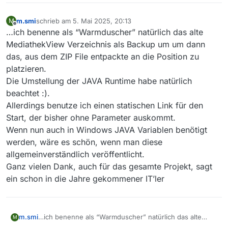
m.smi
schrieb am
5. Mai 2025, 20:13
M
zuletzt editiert von
Offline
…ich benenne als “Warmduscher” natürlich das alte
MediathekView Verzeichnis als Backup um um dann
das, aus dem ZIP File entpackte an die Position zu
platzieren.
Die Umstellung der JAVA Runtime habe natürlich
beachtet :).
Allerdings benutze ich einen statischen Link für den
Start, der bisher ohne Parameter auskommt.
Wenn nun auch in Windows JAVA Variablen benötigt
werden, wäre es schön, wenn man diese
allgemeinverständlich veröffentlicht.
Ganz vielen Dank, auch für das gesamte Projekt, sagt
ein schon in die Jahre gekommener IT’ler
m.smi
…ich benenne als “Warmduscher” natürlich das alte
M
MediathekView Verzeichnis als Backup um um dann