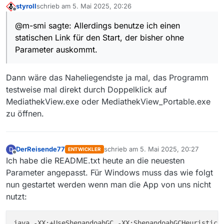
styroll
schrieb am
5. Mai 2025, 20:26
das, aus dem ZIP File entpackte an die Position zu
zuletzt editiert von
Offline
platzieren.
@m-smi sagte: Allerdings benutze ich einen
Die Umstellung der JAVA Runtime habe natürlich
statischen Link für den Start, der bisher ohne
beachtet :).
Allerdings benutze ich einen statischen Link für den
Parameter auskommt.
Start, der bisher ohne Parameter auskommt.
Wenn nun auch in Windows JAVA Variablen benötigt
werden, wäre es schön, wenn man diese
Dann wäre das Naheliegendste ja mal, das Programm
allgemeinverständlich veröffentlicht.
testweise mal direkt durch Doppelklick auf
Ganz vielen Dank, auch für das gesamte Projekt, sagt
MediathekView.exe oder MediathekView_Portable.exe
ein schon in die Jahre gekommener IT’ler
zu öffnen.
DerReisende77
schrieb am
5. Mai 2025, 20:27
D
ENTWICKLER
zuletzt editiert von
Offline
Ich habe die README.txt heute an die neuesten
Parameter angepasst. Für Windows muss das wie folgt
nun gestartet werden wenn man die App von uns nicht
nutzt:
java -XX:+UseShenandoahGC -XX:ShenandoahGCHeuristics