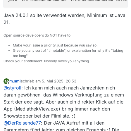
Java 24.0.1 sollte verwendet werden, Minimum ist Java
21.
Open source developers do NOT have to:
Make your issue a priority, just because you say so.
Give you any sort of "timetable", or explanation for why it´s "taking
too long".
Check your entitlement. Nobody owes you anything.
m.smi
schrieb am
5. Mai 2025, 20:53
M
zuletzt editiert von
Offline
@
styroll
: Ich kann mich auch nach Jahrzehten nich
daran gewöhnen, das Windows Verknüpfung zu einem
Start der exe sagt. Aber auch ein direkter Klick auf die
App (MediathekView.exe) bring immer nach den
Showstopper bei der Filmliste. :(
@
DerReisende77
: Der JAVA Aufruf mit all den
Parametern führt leider zum gleichen Ergebnis :( Die