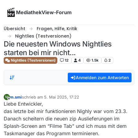
Skip to content
MediathekView-Forum
Übersicht
Fragen, Hilfe, Kritik
Nightlies (Testversionen)
Die neuesten Windows Nightlies
starten bei mir nicht...
Nightlies (Testversionen)
12
4
1.5k
2
Anmelden zum Antworten
m.smi
schrieb am
5. Mai 2025, 17:22
M
zuletzt editiert von
Offline
Liebe Entwickler,
das letzte bei mir funktionieren Nighly war vom 23.3.
Danach scheitern die neuen zip Auslieferungen im
Splash-Screen am “Filme Tab” und ich muss mit dem
Taskmanager das Programm terminieren.