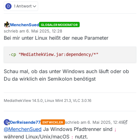
. === Java Information ===

D
1 Antwort
. Vendor: BellSoft

. VMname: OpenJDK 
64
-Bit Server VM

. Version: 
24
MenchenSued
GLOBALER MODERATOR
. Runtime Version: 
24
+
37
Offline
schrieb am
6. Mai 2025, 12:28
zuletzt editiert von
. Maximum Memory: 
4096
 MB

Bei mir unter Linux heißt der neue Parameter
. Operating System: Windows 
10
. OS Version: 
10.0
. OS Arch: amd64

-
cp
"MediathekView.jar:dependency/*"
. OS Dark Mode enabled: false

. OS Available Processors: 
4
Schau mal, ob das unter Windows auch läuft oder ob
. Verzeichnis Einstellungen: C:\Users\chef\.mediathek
Du da wirklich ein Semikolon benötigst
. Konfig wurde gelesen!

. Failed to setup zeitraum spinner

java.lang.NumberFormatException: For input string: 
"
        at java.base/java.lang.NumberFormatException
MediathekView 14.5.0, Linux Mint 21.3, VLC 3.0.16
        at java.base/java.lang.Integer.
parseInt
(Inte
        at java.base/java.lang.Integer.
parseInt
(Inte
        at mediathek.gui.tabs.tab_film.filter.zeitra
DerReisende77
schrieb am
6. Mai 2025, 12:49
D
ENTWICKLER
zuletzt editiert von DerReisende77
5. 
        at mediathek.gui.tabs.tab_film.filter.SwingF
Offline
@
MenchenSued
Ja Windows Pfadtrenner sind
;
        at mediathek.gui.tabs.tab_film.filter.SwingF
während Linux/Unix/macOS
nutzt.
:
        at mediathek.gui.tabs.tab_film.GuiFilme.<ini