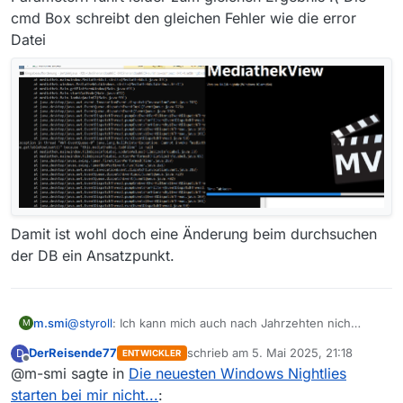
cmd Box schreibt den gleichen Fehler wie die error
Datei
Damit ist wohl doch eine Änderung beim durchsuchen
der DB ein Ansatzpunkt.
m.smi
@
styroll
: Ich kann mich auch nach Jahrzehten nich
M
daran gewöhnen, das Windows Verknüpfung zu einem
DerReisende77
schrieb am
5. Mai 2025, 21:18
D
ENTWICKLER
Start der exe sagt. Aber auch ein direkter Klick auf die
zuletzt editiert von
Offline
@m-smi sagte in
Die neuesten Windows Nightlies
App (MediathekView.exe) bring immer nach den
Showstopper bei der Filmliste. :(
starten bei mir nicht...
: