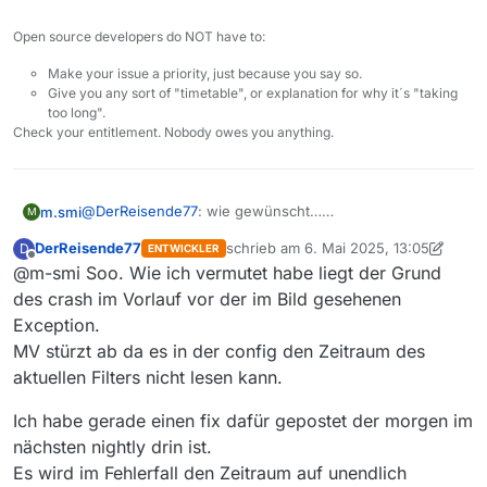
        at mediathek.mainwindow.MediathekGui.
createT
Open source developers do NOT have to:
        at mediathek.mainwindow.MediathekGui.
initTab
        at mediathek.mainwindow.MediathekGui.<init>(
Make your issue a priority, just because you say so.
        at mediathek.windows.MediathekGuiWindows.<in
Give you any sort of "timetable", or explanation for why it´s "taking
        at mediathek.Main.
getPlatformWindow
(Main.jav
too long".
Check your entitlement. Nobody owes you anything.
        at mediathek.Main.
startGuiMode
(Main.java:
672
        at mediathek.Main.lambda$main$
7
(Main.java:
50
        at java.desktop/java.awt.event.InvocationEve
        at java.desktop/java.awt.EventQueue.
dispatch
@
DerReisende77
: wie gewünscht…
m.smi
M
        at java.desktop/java.awt.EventQueue.
dispatch
viel Erfolg. und schon mal Danke
DerReisende77
schrieb am
6. Mai 2025, 13:05
D
        at java.desktop/java.awt.EventDispatchThread
ENTWICKLER
Microsoft Windows [Version 10.0.19045.5737]

zuletzt editiert von DerReisende77
5. 
Offline
@m-smi Soo. Wie ich vermutet habe liegt der Grund
        at java.desktop/java.awt.EventDispatchThread
(c) Microsoft Corporation. Alle Rechte vorbehal
        at java.desktop/java.awt.EventDispatchThread
des crash im Vorlauf vor der im Bild gesehenen
C:\Users\chef>cd "\Program Files"

        at java.desktop/java.awt.EventDispatchThread
Exception.
        at java.desktop/java.awt.EventDispatchThread
MV stürzt ab da es in der config den Zeitraum des
C:\Program Files>cd MediathekView

        at java.desktop/java.awt.EventDispatchThread
aktuellen Filters nicht lesen kann.
Exception in thread 
"AWT-EventQueue-0"
 java.lang.Num
C:\Program Files\MediathekView>jre\bin\java -X
        at java.base/java.lang.NumberFormatException
Ich habe gerade einen fix dafür gepostet der morgen im
WARNING: Using incubator modules: jdk.incubator
        at java.base/java.lang.Integer.
parseInt
(Inte
2025-05-06T11:31:28.425250100Z main INFO Start
nächsten nightly drin ist.
        at java.base/java.lang.Integer.
parseInt
(Inte
2025-05-06T11:31:28.427225800Z main INFO Start
Es wird im Fehlerfall den Zeitraum auf unendlich
        at mediathek.gui.tabs.tab_film.filter.zeitra
2025-05-06T11:31:28.427225800Z main INFO Confi