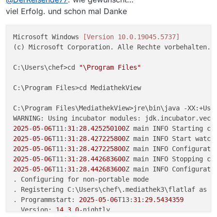
viel Erfolg. und schon mal Danke
Microsoft Windows 
[Version 10.0.19045.5737]
(c) Microsoft Corporation. Alle Rechte vorbehalten.

C:\Users\chef>cd 
"\Program Files"
C:\Program Files>cd MediathekView

C:\Program Files\MediathekView>jre\bin\java -XX:+Use
2025
-
05
-
06
T11:
31
:
28.425250100
Z main INFO Starting co
2025
-
05
-
06
T11:
31
:
28.427225800
Z main INFO Start watch
2025
-
05
-
06
T11:
31
:
28.427225800
Z main INFO Configurati
2025
-
05
-
06
T11:
31
:
28.442683600
Z main INFO Stopping co
2025
-
05
-
06
T11:
31
:
28.442683600
Z main INFO Configurati
. Configuring for non-portable mode

. Registering C:\Users\chef\.mediathek3\flatlaf as cu
. Programmstart: 
2025
-
05
-
06
T13:
31
:
29.5434359
. Version: 
14.3
.
0
-nightly
