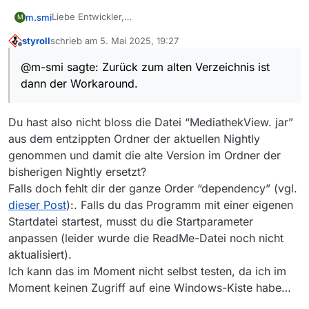
Liebe Entwickler,
m.smi
M
das letzte bei mir funktionieren Nighly war vom 23.3.
styroll
schrieb am
5. Mai 2025, 19:27
Danach scheitern die neuen zip Auslieferungen im
Exception in thread "AWT-EventQueue-0" java.lan
zuletzt editiert von
Offline
Splash-Screen am “Filme Tab” und ich muss mit dem
	at java.base/java.lang.NumberFormatExcepti
@m-smi sagte: Zurück zum alten Verzeichnis ist
Taskmanager das Programm terminieren.
	at java.base/java.lang.Integer.parseInt(I
dann der Workaround.
Zurück zum alten Verzeichnis ist dann der Workaround.
	at java.base/java.lang.Integer.parseInt(I
Kann ich das selber beheben, ohne meine DB zu
Das error file zeigt:
...

löschen?!?
	at java.desktop/java.awt.EventDispatchThre
Danke im Voraus
Du hast also nicht bloss die Datei “MediathekView. jar”
Exception in thread "AWT-EventQueue-0" java.la
Michael Schmidt
	at mediathek.mainwindow.FilmSizeInfoLabel.
aus dem entzippten Ordner der aktuellen Nightly
genommen und damit die alte Version im Ordner der
bisherigen Nightly ersetzt?
Falls doch fehlt dir der ganze Order “dependency” (vgl.
dieser Post
):. Falls du das Programm mit einer eigenen
Startdatei startest, musst du die Startparameter
anpassen (leider wurde die ReadMe-Datei noch nicht
aktualisiert).
Ich kann das im Moment nicht selbst testen, da ich im
Moment keinen Zugriff auf eine Windows-Kiste habe…