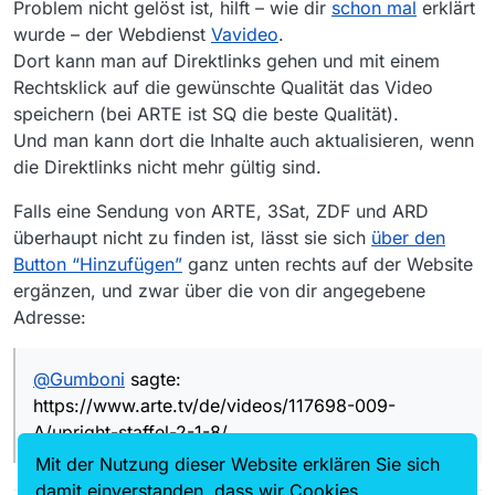
Problem nicht gelöst ist, hilft – wie dir
schon mal
erklärt
alle Folgen (8)
wurde – der Webdienst
Vavideo
.
Dort kann man auf Direktlinks gehen und mit einem
Rechtsklick auf die gewünschte Qualität das Video
https://www.arte.tv/de/videos/117698-009-A/upright-
speichern (bei ARTE ist SQ die beste Qualität).
staffel-2-1-8/
Und man kann dort die Inhalte auch aktualisieren, wenn
die Direktlinks nicht mehr gültig sind.
Mac OS 10.15.7
Falls eine Sendung von ARTE, 3Sat, ZDF und ARD
überhaupt nicht zu finden ist, lässt sie sich
über den
habe ich nicht gefunden
Button “Hinzufügen”
ganz unten rechts auf der Website
ergänzen, und zwar über die von dir angegebene
Adresse:
@
Gumboni
sagte:
https://www.arte.tv/de/videos/117698-009-
A/upright-staffel-2-1-8/
Mit der Nutzung dieser Website erklären Sie sich
damit einverstanden, dass wir Cookies