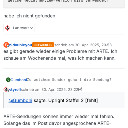
habe ich nicht gefunden
1 Antwort
pidoubleyou
schrieb am
30. Apr. 2025, 20:53
P
ENTWICKLER
zuletzt editiert von
Offline
es gibt gerade wieder einige Probleme mit ARTE. Ich
schaue am Wochenende mal, was ich machen kann.
Gumboni
G
styroll
schrieb am
30. Apr. 2025, 23:22
Arte
zuletzt editiert von styroll
5. Jan. 2025, 01:25
Offline
@
Gumboni
sagte: Upright Staffel 2 [fehlt]
Upright Staffel 2
ARTE-Sendungen können immer wieder mal fehlen.
Solange das im Post davor angesprochene ARTE-