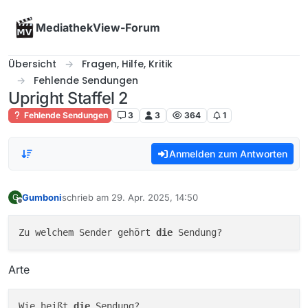
Skip to content
MediathekView-Forum
Übersicht
Fragen, Hilfe, Kritik
Fehlende Sendungen
Upright Staffel 2
Fehlende Sendungen
3
3
364
1
Anmelden zum Antworten
Gumboni
schrieb am
29. Apr. 2025, 14:50
G
zuletzt editiert von
Offline
Zu welchem Sender gehört 
die
Arte
Wie heißt 
die