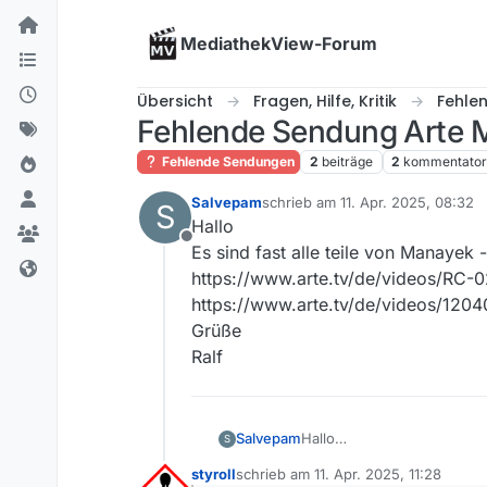
Skip to content
MediathekView-Forum
Übersicht
Fragen, Hilfe, Kritik
Fehle
Fehlende Sendung Arte Ma
Fehlende Sendungen
2
beiträge
2
kommentato
Salvepam
schrieb am
11. Apr. 2025, 08:32
S
zuletzt editiert von
Hallo
Offline
Es sind fast alle teile von Manayek -
https://www.arte.tv/de/videos/RC-
https://www.arte.tv/de/videos/1204
Grüße
Ralf
Salvepam
Hallo
S
Es sind fast alle teile von 
styroll
schrieb am
11. Apr. 2025, 11:28
https://www.arte.tv/de/vi
zuletzt editiert von