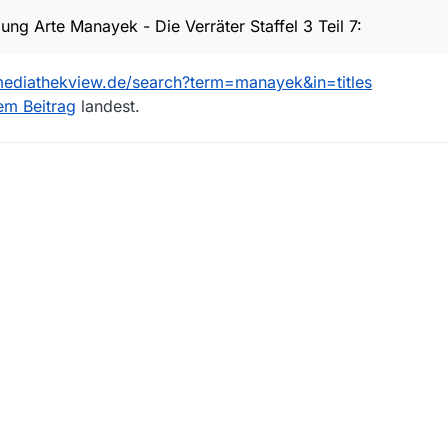
eos/120407-007-A/manayek-die-verraeter-staffel-3-7-10/
ng Arte Manayek - Die Verräter Staffel 3 Teil 7:
mediathekview.de/search?term=manayek&in=titles
em Beitrag
landest.