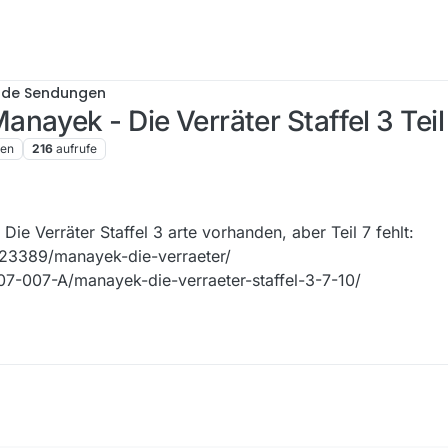
nde Sendungen
nayek - Die Verräter Staffel 3 Teil
ren
216
aufrufe
 Die Verräter Staffel 3 arte vorhanden, aber Teil 7 fehlt:
023389/manayek-die-verraeter/
07-007-A/manayek-die-verraeter-staffel-3-7-10/
Manayek - Die Verräter Staffel 3 arte vorhanden, aber Teil 7 fehlt:
deos/RC-023389/manayek-die-verraeter/