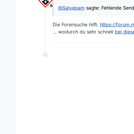
https://www.arte.tv/de/vid
@
Salvepam
sagte: Fehlende Sendu
Offline
Grüße
Ralf
Die Forensuche hilft:
https://forum.
… wodurch du sehr schnell
bei dies