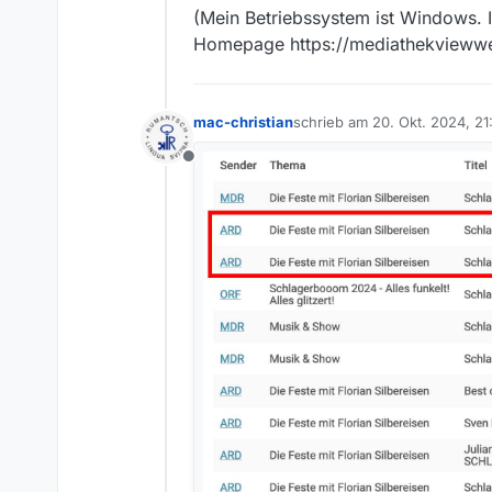
(Mein Betriebssystem ist Windows. Ic
Homepage https://mediathekviewweb
mac-christian
schrieb am
20. Okt. 2024, 21
zuletzt editiert von mac-chris
Offline