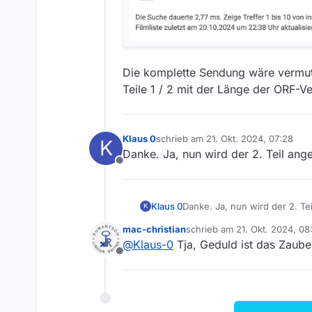
Die komplette Sendung wäre vermutl
Teile 1 / 2 mit der Länge der ORF-Ve
Klaus 0
schrieb am
21. Okt. 2024, 07:28
K
zuletzt editiert von
Danke. Ja, nun wird der 2. Teil ange
Offline
Klaus 0
Danke. Ja, nun wird der 2. Tei
K
mac-christian
schrieb am
21. Okt. 2024, 08
zuletzt editiert von mac-chris
@
Klaus-0
Tja, Geduld ist das Zaube
Offline