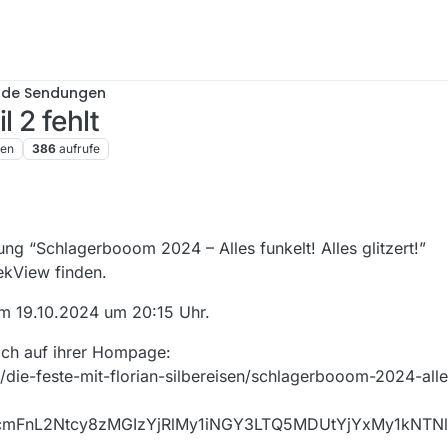
nde Sendungen
 2 fehlt
ren
386
aufrufe
dung “Schlagerbooom 2024 – Alles funkelt! Alles glitzert!”
hekView finden.
om 19.10.2024 um 20:15 Uhr.
doch auf ihrer Hompage:
die-feste-mit-florian-silbereisen/schlagerbooom-2024-alles
l0cmFnL2Ntcy8zMGIzYjRlMy1iNGY3LTQ5MDUtYjYxMy1kN