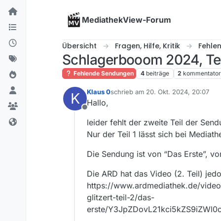
Skip to content
MediathekView-Forum
Übersicht
Fragen, Hilfe, Kritik
Fehle
Schlagerbooom 2024, Teil
Fehlende Sendungen
4
beiträge
2
kommentato
Klaus 0
schrieb am
20. Okt. 2024, 20:07
K
zuletzt editiert von
Hallo,
Offline
leider fehlt der zweite Teil der Sen
Nur der Teil 1 lässt sich bei Mediat
Die Sendung ist von “Das Erste”, v
Die ARD hat das Video (2. Teil) je
https://www.ardmediathek.de/video/
glitzert-teil-2/das-
erste/Y3JpZDovL21kci5kZS9iZW