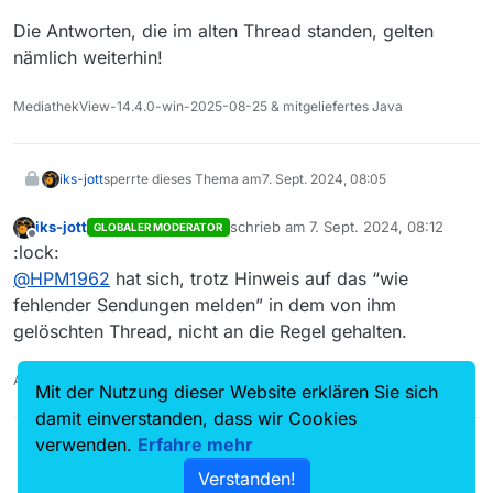
Die Antworten, die im alten Thread standen, gelten
nämlich weiterhin!
MediathekView-14.4.0-win-2025-08-25 & mitgeliefertes Java
iks-jott
sperrte dieses Thema am
7. Sept. 2024, 08:05
iks-jott
schrieb am
7. Sept. 2024, 08:12
GLOBALER MODERATOR
zuletzt editiert von
Offline
:lock:
@
HPM1962
hat sich, trotz Hinweis auf das “wie
fehlender Sendungen melden” in dem von ihm
gelöschten Thread, nicht an die Regel gehalten.
Auch ein Maulwurfn findet mal ein Huhn!
Mit der Nutzung dieser Website erklären Sie sich
damit einverstanden, dass wir Cookies
verwenden.
Erfahre mehr
Verstanden!