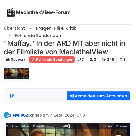
Skip to content
MediathekView-Forum
Übersicht
Fragen, Hilfe, Kritik
Fehlende Sendungen
"Maffay." In der ARD MT aber nicht in
der Filmliste von MediathelView
Gesperrt
Fehlende Sendungen
3
3
249
1
Anmelden zum Antworten
HPM1962
schrieb am
7. Sept. 2024, 07:01
H
zuletzt editiert von
Offline