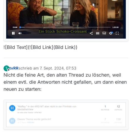
![Bild Text](![Bild Link](Bild Link))
tvRR
schrieb am
7. Sept. 2024, 07:53
T
zuletzt editiert von
Offline
Nicht die feine Art, den alten Thread zu löschen, weil
einem evtl. die Antworten nicht gefallen, um dann einen
neuen zu starten: