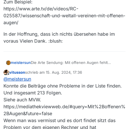
Zum Beispiel:
https://www.arte.tv/de/videos/RC-
025587/wissenschaft-und-weltall-vereinen-mit-offenen-
augen/
In der Hoffnung, dass ich nichts übersehen habe im
voraus Vielen Dank. :blush:
Die Arte Sendung: Mit offenen Augen fehlt
meistersun
gänzlich, weder aktuelle noch alte Folgen. Die
vitusson
schrieb am
15. Aug. 2024, 17:36
Sendungen sind in der MediathekViewWeb.de
In der Hoffnung, dass ich nichts übersehen habe
zuletzt editiert von
Offline
@
meistersun
sowie in der Arte Mediathek zu sehen aber nicht in
im voraus Vielen Dank. :blush:
der MediathekView.
Konnte die Beiträge ohne Probleme in der Liste finden.
Ich habe mit Version 14.0 und 14.1 nightly mit
Und insgesamt 213 Folgen.
aktueller Filmliste von heute gesucht.
Siehe auch MVW.
Zum Beispiel:
https://mediathekviewweb.de/#query=Mit%2Boffenen%
https://www.arte.tv/de/videos/RC-
025587/wissenschaft-und-weltall-vereinen-mit-
2BAugen&future=false
offenen-augen/
Wenn man was vermisst und es dort findet sitzt das
Problem vor dem eigenen Rechner und hat