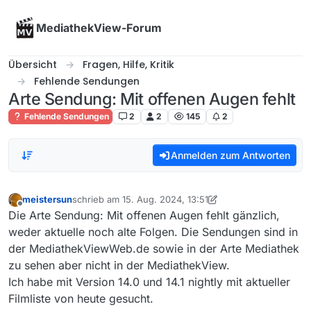
Skip to content
MediathekView-Forum
Übersicht
Fragen, Hilfe, Kritik
Fehlende Sendungen
Arte Sendung: Mit offenen Augen fehlt
Fehlende Sendungen
2
2
145
2
Anmelden zum Antworten
meistersun
schrieb am
15. Aug. 2024, 13:51
zuletzt editiert von meistersun
Offline
Die Arte Sendung: Mit offenen Augen fehlt gänzlich,
weder aktuelle noch alte Folgen. Die Sendungen sind in
der MediathekViewWeb.de sowie in der Arte Mediathek
zu sehen aber nicht in der MediathekView.
Ich habe mit Version 14.0 und 14.1 nightly mit aktueller
Filmliste von heute gesucht.