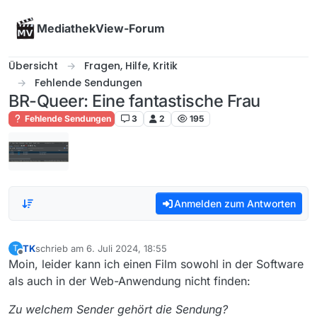
Skip to content
MediathekView-Forum
Übersicht
Fragen, Hilfe, Kritik
Fehlende Sendungen
BR-Queer: Eine fantastische Frau
Fehlende Sendungen
3
2
195
Anmelden zum Antworten
TK
schrieb am
6. Juli 2024, 18:55
T
zuletzt editiert von
Offline
Moin, leider kann ich einen Film sowohl in der Software
als auch in der Web-Anwendung nicht finden:
Zu welchem Sender gehört die Sendung?