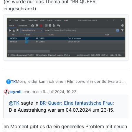
(es wurde nur das Thema auf “BR QUEER”
eingeschränkt)
Moin, leider kann ich einen Film sowohl in der Software als
TK
T
auch in der Web-Anwendung nicht finden:
styroll
schrieb am
6. Juli 2024, 19:22
Zu welchem Sender gehört die Sendung?
zuletzt editiert von
Offline
BR (ARD)
@
TK
sagte in
BR-Queer: Eine fantastische Frau
:
Wie heißt die Sendung?
Die Ausstrahlung war am 04.07.2024 um 23:15.
BR QUEER
Wie heißt die Folge?
Eine fantastische Frau
Im Moment gibt es da ein generelles Problem mit neuen
Link zu der Sendung in der Mediathek des Senders