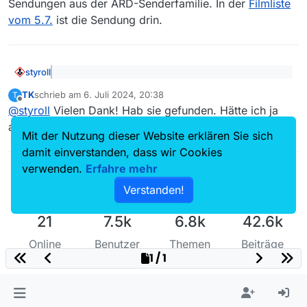
Sendungen aus der ARD-Senderfamilie. In der
Filmliste
Welches Betriebssystem wird verwendet?
vom 5.7.
ist die Sendung drin.
MS Windows 10
Welche Mediathekview-Version wird verwendet?
14.0.0 (amd64) / MediathekViewWeb.de
Die Ausstrahlung war am 04.07.2024 um 23:15.
styroll
@
TK
sagte in
BR-Queer: Eine fantastische Frau
:
Vielen Dank für jegliche Hilfe :).
TK
schrieb am
6. Juli 2024, 20:38
T
Die Ausstrahlung war am 04.07.2024 um 23:15.
zuletzt editiert von
Offline
Im Moment gibt es da ein generelles Problem mit neuen
@
styroll
Vielen Dank! Hab sie gefunden. Hätte ich ja
Sendungen aus der ARD-Senderfamilie. In der
Filmliste
Screensshot:
auch selber mal ausprobieren können 🙈
vom 5.7.
ist die Sendung drin.
(es wurde nur das Thema auf “BR QUEER” eingeschränkt)
Mit der Nutzung dieser Website erklären Sie sich
damit einverstanden, dass wir Cookies
verwenden.
Erfahre mehr
Verstanden!
21
7.5k
6.8k
42.6k
Online
Benutzer
Themen
Beiträge
1 / 1