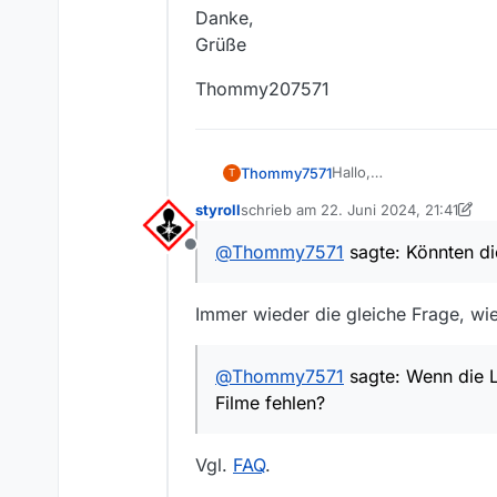
Danke,
Grüße
Thommy207571
Hallo,
Thommy7571
T
Sturm der Liebe Episod
styroll
schrieb am
22. Juni 2024, 21:41
https://www.ardmediath
Könnten diese bitte hi
zuletzt editiert von styroll
3937/one/Y3JpZDovL3
Wenn die Liste automati
@
Thommy7571
sagte: Könnten di
Offline
m
Danke,
Thommy207571
https://www.ardmediath
Grüße
3936/one/Y3JpZDovL
Immer wieder die gleiche Frage, w
OGMy
@
Thommy7571
sagte: Wenn die L
Filme fehlen?
Vgl.
FAQ
.