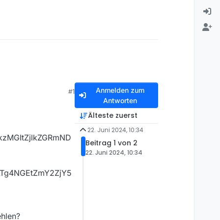
Anmelden zum
#1
Antworten
Älteste zuerst
22. Juni 2024, 10:34
kzMGItZjlkZGRmND
Beitrag 1 von 2
22. Juni 2024, 10:34
LTg4NGEtZmY2ZjY5
ehlen?