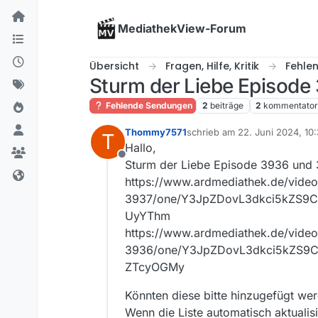
Skip to content
MediathekView-Forum
Übersicht
Fragen, Hilfe, Kritik
Fehle
Sturm der Liebe Episode
Fehlende Sendungen
2
beiträge
2
kommentato
Thommy7571
schrieb am
22. Juni 2024, 10
T
zuletzt editiert von
Hallo,
Offline
Sturm der Liebe Episode 3936 und 
https://www.ardmediathek.de/video
3937/one/Y3JpZDovL3dkci5kZS9
UyYThm
https://www.ardmediathek.de/video
3936/one/Y3JpZDovL3dkci5kZS
ZTcyOGMy
Könnten diese bitte hinzugefügt we
Wenn die Liste automatisch aktuali