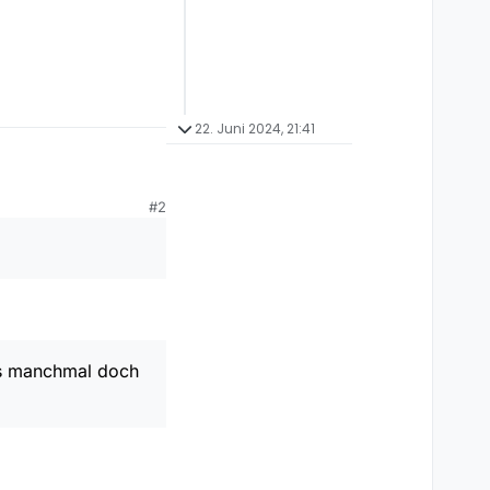
22. Juni 2024, 21:41
#2
MGItZjlkZGRmNDUyYTh
hlen?
g4NGEtZmY2ZjY5ZTcy
ass manchmal doch