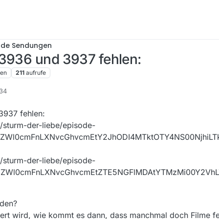
nde Sendungen
 3936 und 3937 fehlen:
ren
211
aufrufe
:34
3937 fehlen:
/sturm-der-liebe/episode-
CZWl0cmFnLXNvcGhvcmEtY2JhODI4MTktOTY4NS00NjhiLT
/sturm-der-liebe/episode-
9CZWl0cmFnLXNvcGhvcmEtZTE5NGFlMDAtYTMzMi00Y2Vh
rden?
siert wird, wie kommt es dann, dass manchmal doch Filme f