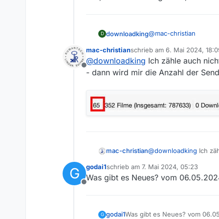
@
mac-christian
downloadking
D
mac-christian
schrieb am
6. Mai 2024, 18:0
Toll, habs noch nie ge
zuletzt editiert von mac-chris
@
downloadking
Ich zähle auch nich
Offline
- dann wird mir die Anzahl der Send
@
downloadking
Ich zäh
mac-christian
godai1
schrieb am
7. Mai 2024, 05:23
G
zuletzt editiert von
Was gibt es Neues? vom 06.05.2024 
Offline
godai1
Was gibt es Neues? vom 06.05.
G