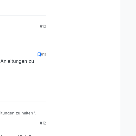
#10
#11
n Anleitungen zu
leitungen zu halten?
#12