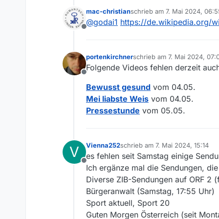
mac-christian
schrieb am
7. Mai 2024, 06:5
zuletzt editiert von mac-chris
@
godai1
https://de.wikipedia.org/w
Offline
portenkirchner
schrieb am
7. Mai 2024, 07:
zuletzt editiert von portenk
Folgende Videos fehlen derzeit auc
Offline
Bewusst gesund
vom 04.05.
Mei liabste Weis
vom 04.05.
Pressestunde
vom 05.05.
Vienna252
schrieb am
7. Mai 2024, 15:14
V
zuletzt editiert von
es fehlen seit Samstag einige Send
Offline
Ich ergänze mal die Sendungen, die 
Diverse ZIB-Sendungen auf ORF 2 (f
Bürgeranwalt (Samstag, 17:55 Uhr)
Sport aktuell, Sport 20
Guten Morgen Österreich (seit Mont