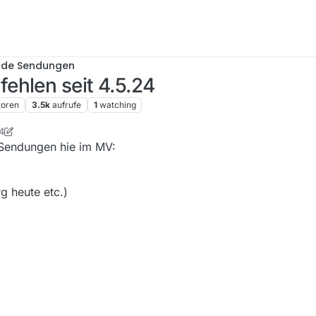
nde Sendungen
ehlen seit 4.5.24
oren
3.5k
aufrufe
1
watching
4
nSued
5. Juni 2024, 04:20
 Sendungen hie im MV:
 heute etc.)