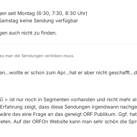
n seit Montag (6:30, 7:30, 8:30 Uhr)
t Samstag keine Sendung verfügbar
en auch nicht zu finden.
dass man die Sendungen verlinken muss.
:55 Uhr)
li 2024, 21:45
en…wollte er schon zum Apr…hat er aber nicht geschafft…da
6 Sendungen seit Montag (6:30, 7:30, 8:30 Uhr)
 Uhr seit Samstag keine Sendung verfügbar
e Sendungen auch nicht zu finden.
> ist nur noch in Segmenten vorhanden und nicht mehr als
te. Erfahrung zeigt, dass diese Sendungen irgendwann nachge
 wäre das eine Frage an das geneigt ORF Publikum. Ggf. ha
bieten. Auf der ORFOn Website kann man sehr schön die Sp