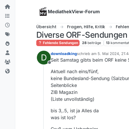
Skip to content
MediathekView-Forum
Übersicht
Fragen, Hilfe, Kritik
Fehle
Diverse ORF-Sendungen f
Fehlende Sendungen
28
beiträge
13
kommentat
downloadking
schrieb am
5. Mai 2024, 21:4
D
zuletzt editiert von Menche
Seit Samstag gibts beim ORF keine
Offline
Aktuell nach eins/fünf,
keine Bundesland-Sendung (Salzburg
Seitenblicke
ZIB Magazin
(Liste unvollständig)
bis 3,.5, ist ja Alles da
was ist los?