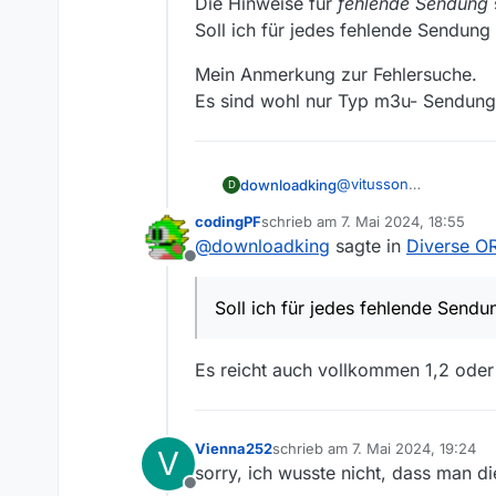
Die Hinweise für
fehlende Sendung
Soll ich für jedes fehlende Sendun
Mein Anmerkung zur Fehlersuche.
Es sind wohl nur Typ m3u- Sendunge
@
vitusson
downloadking
D
Die Hinweise für
fehle
codingPF
schrieb am
7. Mai 2024, 18:55
Soll ich für jedes feh
Mein Anmerkung zur F
zuletzt editiert von
@
downloadking
sagte in
Diverse OR
Es sind wohl nur Typ 
Offline
Soll ich für jedes fehlende Send
Es reicht auch vollkommen 1,2 oder 
Vienna252
schrieb am
7. Mai 2024, 19:24
V
zuletzt editiert von
sorry, ich wusste nicht, dass man d
Offline