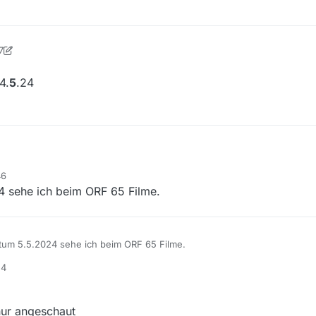
7
nSued
5. Juni 2024, 04:21
4.
5
.24
 fehlen seit 4.
5
.24
46
ert)
 sehe ich beim ORF 65 Filme.
tum 5.5.2024 sehe ich beim ORF 65 Filme.
54
nur angeschaut