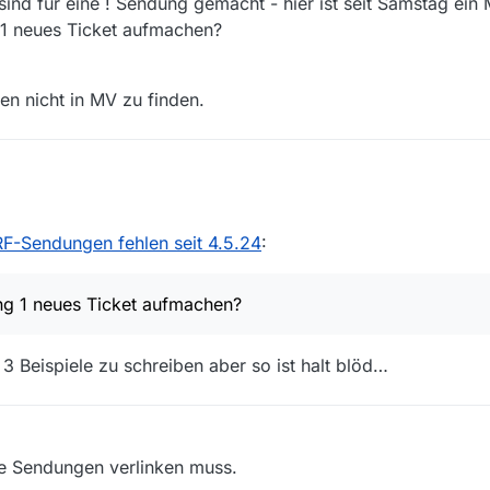
sind für eine ! Sendung gemacht - hier ist seit Samstag ein 
g 1 neues Ticket aufmachen?
n nicht in MV zu finden.
nde Sendung
sind für eine ! Sendung gemacht - hier ist se
lende Sendung 1 neues Ticket aufmachen?
ehlersuche.
F-Sendungen fehlen seit 4.5.24
:
m3u- Sendungen nicht in MV zu finden.
ung 1 neues Ticket aufmachen?
3 Beispiele zu schreiben aber so ist halt blöd…
ie Sendungen verlinken muss.