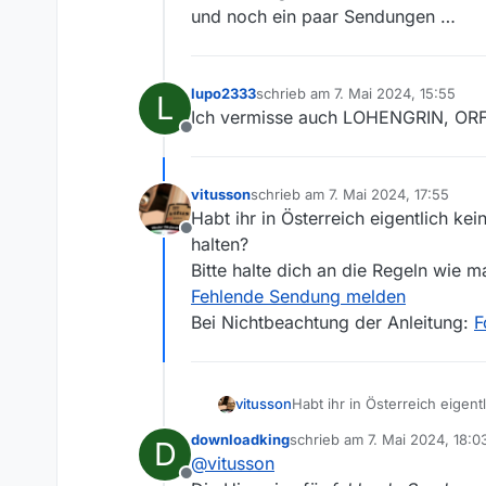
und noch ein paar Sendungen …
lupo2333
schrieb am
7. Mai 2024, 15:55
L
zuletzt editiert von
Ich vermisse auch LOHENGRIN, ORF
Offline
vitusson
schrieb am
7. Mai 2024, 17:55
zuletzt editiert von
Habt ihr in Österreich eigentlich kei
Offline
halten?
Bitte halte dich an die Regeln wie 
Fehlende Sendung melden
Bei Nichtbeachtung der Anleitung:
F
vitusson
Habt ihr in Österreich eigent
Bitte halte dich an die Reg
downloadking
schrieb am
7. Mai 2024, 18:0
D
Fehlende Sendung melden
zuletzt editiert von
@
vitusson
Bei Nichtbeachtung der Anle
Offline