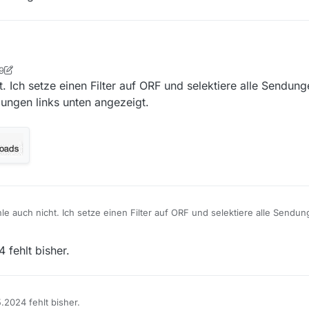
9
zählt, immer nur angeschaut
tian
5. Juni 2024, 21:06
t. Ich setze einen Filter auf ORF und selektiere alle Sendu
ungen links unten angezeigt.
le auch nicht. Ich setze einen Filter auf ORF und selektiere alle Sendu
dann wird mir die Anzahl der Sendungen links unten angezeigt.
fehlt bisher.
2024 fehlt bisher.