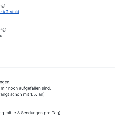
5
tian
5. Juli 2024, 08:56
iki/Geduld
05
irchner
5. Aug. 2024, 11:47
h:
ungen.
mir noch aufgefallen sind.
ängt schon mit 1.5. an)
ag mit je 3 Sendungen pro Tag)