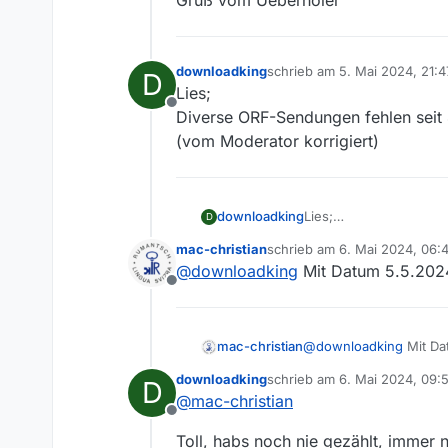
Gruß vom Ueberholer
downloadking
schrieb am
5. Mai 2024, 21:4
D
zuletzt editiert von Menche
Lies;
Offline
Diverse ORF-Sendungen fehlen seit 
(vom Moderator korrigiert)
downloadking
Lies;
D
Diverse ORF-Sendungen
mac-christian
schrieb am
6. Mai 2024, 06:
(vom Moderator korrigi
zuletzt editiert von
@
downloadking
Mit Datum 5.5.2024
Offline
mac-christian
@
downloadking
Mit Da
downloadking
schrieb am
6. Mai 2024, 09:
D
zuletzt editiert von
@
mac-christian
Offline
Toll, habs noch nie gezählt, immer 