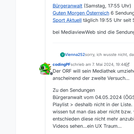
Bürgeranwalt
(Samstag, 17:55 Uhr)
Guten Morgen Österreich
6 Sendunge
Sport Aktuell
täglich 19:55 Uhr sei
bei MediaviewWeb sind die Sendung
sorry, ich wusste nicht, 
Vienna252
V
codingPF
schrieb am
7. Mai 2024, 19:44
Bürgeranwalt
(Samstag, 17
zuletzt editiert von codingPF
5. Ju
Der ORF will sein Mediathek umzieh
Guten Morgen Österreich
Offline
Sport Aktuell
täglich 19:55
bei MediaviewWeb sind di
anscheinend der zweite Versuch…
Zu den Sendungen
Bürgeranwalt vom 04.05.2024 (ÖGS) 
Playlist > deshalb nicht in der Lis
wissen tut man das aber nicht bzw.
entschieden diese nicht mehr anzu
Videos sehen…ein UX Traum…