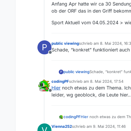
Anfang Apr hatte wir ca 30 Sendung
ob der ORF das in den Griff beko
Sport Aktuell vom 04.05.2024 > wi
public viewing
schrieb am
8. Mai 2024, 16:3
P
zuletzt editiert von
Schade, “konkret” funktioniert auch
Offline
public viewing
Schade, “konkret” funk
P
codingPF
schrieb am
8. Mai 2024, 17:54
zuletzt editiert von
Hier
noch etwas zu dem Thema. Ich 
Offline
leider, wg geoblock, die Leute hier
codingPF
Hier
noch etwas zu dem The
wg geoblock, die Leute hie
Vienna252
schrieb am
9. Mai 2024, 11:46
V
zuletzt editiert von