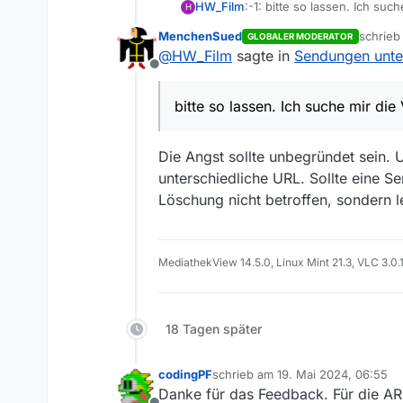
HW_Film
:-1: bitte so lassen. Ich 
H
MenchenSued
schrie
GLOBALER MODERATOR
zuletzt 
@
HW_Film
sagte in
Sendungen unte
Offline
bitte so lassen. Ich suche mir di
Die Angst sollte unbegründet sein.
unterschiedliche URL. Sollte eine S
Löschung nicht betroffen, sondern 
MediathekView 14.5.0, Linux Mint 21.3, VLC 3.0.
18 Tagen später
codingPF
schrieb am
19. Mai 2024, 06:55
zuletzt editiert von
Danke für das Feedback. Für die ARD