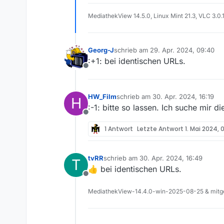
MediathekView 14.5.0, Linux Mint 21.3, VLC 3.0.
Georg-J
schrieb am
29. Apr. 2024, 09:40
zuletzt editiert von
:+1: bei identischen URLs.
Offline
HW_Film
schrieb am
30. Apr. 2024, 16:19
H
zuletzt editiert von
:-1: bitte so lassen. Ich suche mir 
Offline
1 Antwort
Letzte Antwort
1. Mai 2024, 
tvRR
schrieb am
30. Apr. 2024, 16:49
T
zuletzt editiert von
👍 bei identischen URLs.
Offline
MediathekView-14.4.0-win-2025-08-25 & mitge