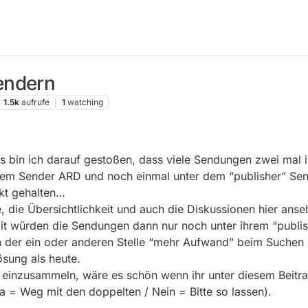
endern
1.5k
aufrufe
1
watching
 bin ich darauf gestoßen, dass viele Sendungen zwei mal in
em Sender ARD und noch einmal unter dem “publisher” Sende
ekt gehalten…
e, die Übersichtlichkeit und auch die Diskussionen hier ans
it würden die Sendungen dann nur noch unter ihrem “publis
an der ein oder anderen Stelle “mehr Aufwand” beim Suchen e
ösung als heute.
einzusammeln, wäre es schön wenn ihr unter diesem Beitra
 = Weg mit den doppelten / Nein = Bitte so lassen).