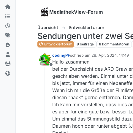
Skip to content
MediathekView-Forum
Übersicht
Entwicklerforum
Sendungen unter zwei S
Entwicklerforum
8
beiträge
6
kommentatoren
codingPF
schrieb am
28. Apr. 2024, 14:49
zuletzt editiert von
Hallo zusammen,
Offline
bei der Durchsicht des ARD Crawlers
geschrieben werden. Einmal unter d
bis jetzt, immer für einen Nebeneff
Wenn ich mir die Größe der Filmlist
diesen “hack” gerne entfernen. Dam
Ich kann mir vorstellen, dass dies 
es aber für eine gute bzw. besser L
Um einmal das Stimmungsbild dazu 
Daumen hoch oder runter abgebt (Ja