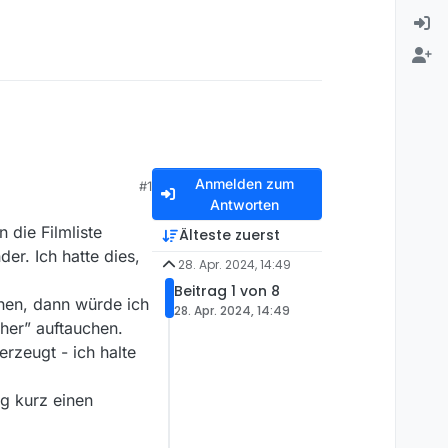
Anmelden zum
#1
Antworten
 die Filmliste
Älteste zuerst
r. Ich hatte dies,
28. Apr. 2024, 14:49
Beitrag 1 von 8
ehen, dann würde ich
28. Apr. 2024, 14:49
her” auftauchen.
rzeugt - ich halte
g kurz einen