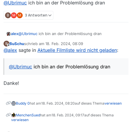
Offline
@
Ubrimuc
ich bin an der Problemlösung dran
B
M
M
3 Antworten
alex
@
Ubrimuc
ich bin an der Problemlösung dran
BuSchu
schrieb am
18. Feb. 2024, 08:09
B
zuletzt editiert von
Offline
@
alex
sagte in
Aktuelle Filmliste wird nicht geladen
:
@
Ubrimuc
ich bin an der Problemlösung dran
Danke!
Buddy 0
hat am
18. Feb. 2024, 08:20
auf dieses Thema
verwiesen
MenchenSued
hat am
18. Feb. 2024, 09:17
auf dieses Thema
verwiesen