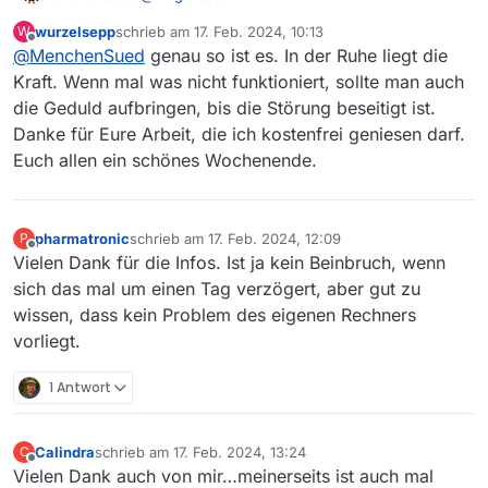
Wasserstandsmeldungen helfen nicht weiter.
wurzelsepp
schrieb am
17. Feb. 2024, 10:13
W
Hier müssen wir warten, bis sich unser Admin
zuletzt editiert von
Offline
@
MenchenSued
genau so ist es. In der Ruhe liegt die
@
alex
oder ein Entwickler die Logs ansehen
kann. Vielleicht wurden die Server automatisch
Kraft. Wenn mal was nicht funktioniert, sollte man auch
neu gestartet (Microsoft Patchday) oder haben
die Geduld aufbringen, bis die Störung beseitigt ist.
sich an einer von
@
pidoubleyou
eingebrachten
Danke für Eure Arbeit, die ich kostenfrei geniesen darf.
Änderung verschluckt. Bedenkt bitte auch,
Euch allen ein schönes Wochenende.
dass Wochenende ist und wir keinen 24-7
Notdienst haben.
pharmatronic
schrieb am
17. Feb. 2024, 12:09
P
zuletzt editiert von
Offline
Vielen Dank für die Infos. Ist ja kein Beinbruch, wenn
sich das mal um einen Tag verzögert, aber gut zu
wissen, dass kein Problem des eigenen Rechners
vorliegt.
1 Antwort
Calindra
schrieb am
17. Feb. 2024, 13:24
C
zuletzt editiert von
Offline
Vielen Dank auch von mir…meinerseits ist auch mal