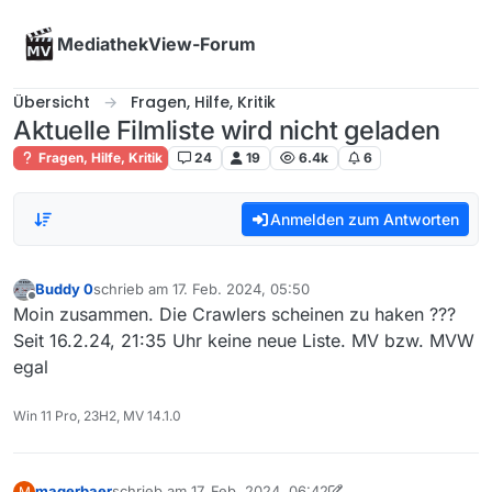
Skip to content
MediathekView-Forum
Übersicht
Fragen, Hilfe, Kritik
Aktuelle Filmliste wird nicht geladen
Fragen, Hilfe, Kritik
24
19
6.4k
6
Anmelden zum Antworten
Buddy 0
schrieb am
17. Feb. 2024, 05:50
zuletzt editiert von
Offline
Moin zusammen. Die Crawlers scheinen zu haken ???
Seit 16.2.24, 21:35 Uhr keine neue Liste. MV bzw. MVW
egal
Win 11 Pro, 23H2, MV 14.1.0
magerbaer
schrieb am
17. Feb. 2024, 06:42
M