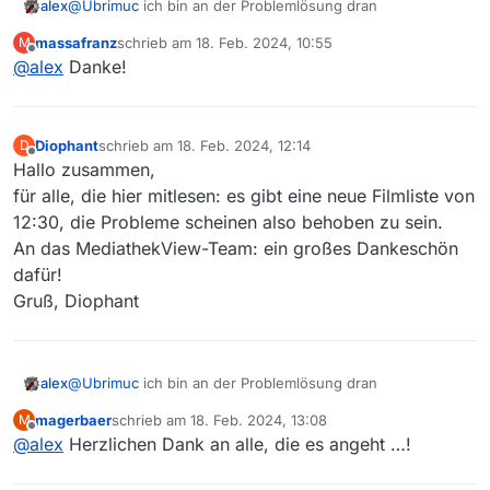
alex
@
Ubrimuc
ich bin an der Problemlösung dran
massafranz
schrieb am
18. Feb. 2024, 10:55
M
zuletzt editiert von
Offline
@
alex
Danke!
Diophant
schrieb am
18. Feb. 2024, 12:14
D
zuletzt editiert von
Offline
Hallo zusammen,
für alle, die hier mitlesen: es gibt eine neue Filmliste von
12:30, die Probleme scheinen also behoben zu sein.
An das MediathekView-Team: ein großes Dankeschön
dafür!
Gruß, Diophant
alex
@
Ubrimuc
ich bin an der Problemlösung dran
magerbaer
schrieb am
18. Feb. 2024, 13:08
M
zuletzt editiert von
Offline
@
alex
Herzlichen Dank an alle, die es angeht …!