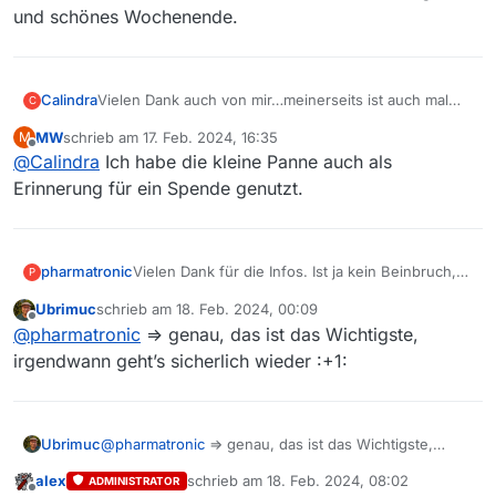
und schönes Wochenende.
Calindra
Vielen Dank auch von mir…meinerseits ist auch mal
C
wieder eine finanzielle Unterstützung fällig…ein
MW
schrieb am
17. Feb. 2024, 16:35
M
schönes Wochenende!
zuletzt editiert von
Offline
@
Calindra
Ich habe die kleine Panne auch als
Erinnerung für ein Spende genutzt.
pharmatronic
Vielen Dank für die Infos. Ist ja kein Beinbruch,
P
wenn sich das mal um einen Tag verzögert, aber
Ubrimuc
schrieb am
18. Feb. 2024, 00:09
gut zu wissen, dass kein Problem des eigenen
zuletzt editiert von
Offline
@
pharmatronic
=> genau, das ist das Wichtigste,
Rechners vorliegt.
irgendwann geht’s sicherlich wieder :+1:
Ubrimuc
@
pharmatronic
=> genau, das ist das Wichtigste,
irgendwann geht’s sicherlich wieder :+1:
alex
schrieb am
18. Feb. 2024, 08:02
ADMINISTRATOR
zuletzt editiert von