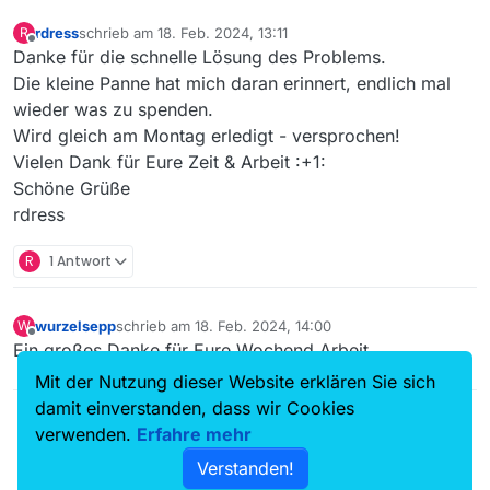
rdress
schrieb am
18. Feb. 2024, 13:11
R
zuletzt editiert von
Offline
Danke für die schnelle Lösung des Problems.
Die kleine Panne hat mich daran erinnert, endlich mal
wieder was zu spenden.
Wird gleich am Montag erledigt - versprochen!
Vielen Dank für Eure Zeit & Arbeit :+1:
Schöne Grüße
rdress
R
1 Antwort
wurzelsepp
schrieb am
18. Feb. 2024, 14:00
W
zuletzt editiert von
Offline
Ein großes Danke für Eure Wochend Arbeit.
Mit der Nutzung dieser Website erklären Sie sich
damit einverstanden, dass wir Cookies
verwenden.
Erfahre mehr
Verstanden!