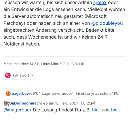
müssen wir warten, bis sich unser Admin
@
alex
oder
ein Entwickler die Logs ansehen kann. Vielleicht wurden
die Server automatisch neu gestartet (Microsoft
Patchday) oder haben sich an einer von
@
pidoubleyou
eingebrachten Änderung verschluckt. Bedenkt bitte
auch, dass Wochenende ist und wir keinen 24-7
Notdienst haben.
MediathekView 14.5.0, Linux Mint 21.3, VLC 3.0.16
W
1 Antwort
magerbaer
09:04 Lage unverändert, Filmliste jetzt schon 11:04
M
h und nicht aktualisierbar
DaDirnbocher
schrieb am
17. Feb. 2024, 08:25
zuletzt editiert von DaDirnbocher
Offline
@
magerbaer
Die Lösung findest Du z.B.
hier
und
hier
.