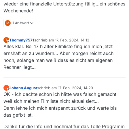
wieder eine finanzielle Unterstützung fällig…ein schönes
Wochenende!
M
1 Antwort
Thommy7571
schrieb am
17. Feb. 2024, 14:13
T
zuletzt editiert von
Offline
Alles klar. Bei 17 h alter Filmliste fing ich mich jetzt
ernshaft an zu wundern… Aber morgen reicht auch
noch, solange man weiß dass es nicht am eigenen
Rechner liegt…
Johann August
schrieb am
17. Feb. 2024, 14:29
J
zuletzt editiert von
Offline
OK - ich dachte schon ich hätte was falsch gemacht
weil sich meinen Filmliste nicht aktualisiert…
Dann lehne ich mich entspannt zurück und warte bis
das gefixt ist.
Danke für die Info und nochmal für das Tolle Programm