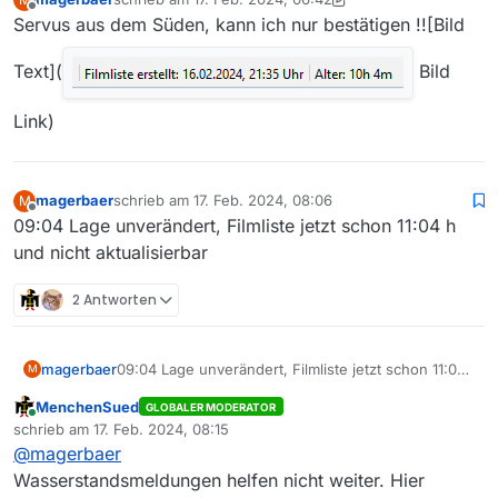
zuletzt editiert von magerbaer
Offline
Servus aus dem Süden, kann ich nur bestätigen !![Bild
Text](
Bild
Link)
magerbaer
schrieb am
17. Feb. 2024, 08:06
M
zuletzt editiert von
Offline
09:04 Lage unverändert, Filmliste jetzt schon 11:04 h
und nicht aktualisierbar
2 Antworten
magerbaer
09:04 Lage unverändert, Filmliste jetzt schon 11:04
M
h und nicht aktualisierbar
MenchenSued
GLOBALER MODERATOR
Online
schrieb am
17. Feb. 2024, 08:15
zuletzt editiert von
@
magerbaer
Wasserstandsmeldungen helfen nicht weiter. Hier