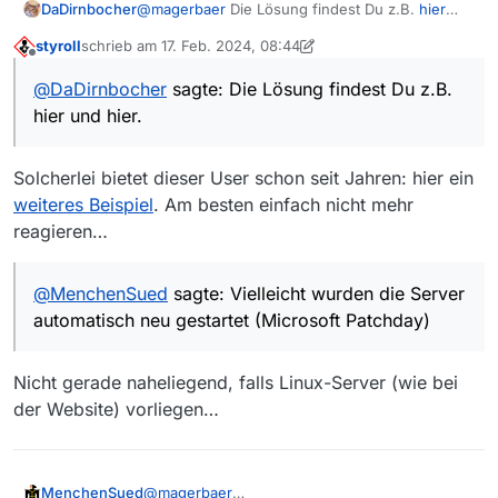
DaDirnbocher
@
magerbaer
Die Lösung findest Du z.B.
hier
und
hier
.
styroll
schrieb am
17. Feb. 2024, 08:44
zuletzt editiert von styroll
Offline
@
DaDirnbocher
sagte: Die Lösung findest Du z.B.
hier und hier.
Solcherlei bietet dieser User schon seit Jahren: hier ein
weiteres Beispiel
. Am besten einfach nicht mehr
reagieren…
@
MenchenSued
sagte: Vielleicht wurden die Server
automatisch neu gestartet (Microsoft Patchday)
Nicht gerade naheliegend, falls Linux-Server (wie bei
der Website) vorliegen…
MenchenSued
@
magerbaer