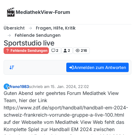
Skip to content
MediathekView-Forum
Übersicht
Fragen, Hilfe, Kritik
Fehlende Sendungen
Sportstudio live
Fehlende Sendungen
2
2
216
Anmelden zum Antworten
frano1983
schrieb am
15. Jan. 2024, 22:02
F
zuletzt editiert von
Offline
Guten Abend sehr geehrtes Forum Mediathek View
Team, hier der Link
https://www.zdf.de/sport/handball/handball-em-2024-
schweiz-frankreich-vorrunde-gruppe-a-live-100.html
auf der Webseite vom Mediathek View Web fehlt das
Komplette Spiel zur Handball EM 2024 zwischen