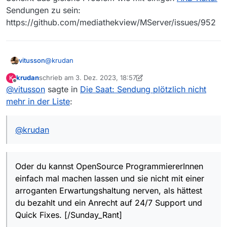
Option, hier schnellere Code-
Sendungen zu sein:
Dann mach mal!
Updates zu realisieren?
https://github.com/mediathekview/MServer/issues/952
…kopfschüttelnd…
@
krudan
vitusson
krudan
schrieb am
3. Dez. 2023, 18:57
K
Du kannst dir doch von deinem ChatGPT einen
zuletzt editiert von krudan
12. März 2023, 20:23
Offline
@
vitusson
sagte in
Die Saat: Sendung plötzlich nicht
Crawler und ein Frontend schreiben lassen dass
macht was du wünschst und Änderungen auf
Oder du kannst OpenSource ProgrammiererInnen
mehr in der Liste
:
Senderseite innert Sekunden bemerkt und dir
einfach mal machen lassen und sie nicht mit einer
mundgerecht serviert. Viel Spaß damit und auch den
arroganten Erwartungshaltung nerven, als hättest du
PS: Oder frag deine KI nach Alternativen, wenn du zu
Kosten.
bezahlt und ein Anrecht auf 24/7 Support und Quick
@
krudan
ungeduldig bist. yt-dlp, Jdownloader, VDH und eine
Fixes.
Menge andere existiern und helfen zuverlässig wenn
[/Sunday_Rant]
man Bleeding Edge Serien unbedingt 2 Stunden nach
Veröffentlichung herunterladen muß.
Oder du kannst OpenSource ProgrammiererInnen
einfach mal machen lassen und sie nicht mit einer
arroganten Erwartungshaltung nerven, als hättest
du bezahlt und ein Anrecht auf 24/7 Support und
Quick Fixes. [/Sunday_Rant]