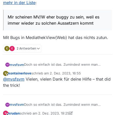
mehr in der Liste
:
Mir scheinen MV/W eher buggy zu sein, weil es
immer wieder zu solchen Aussetzern kommt
Mit Bugs in MediathekView(Web) hat das nichts zutun.
K
K
2 Antworten
Doch so einfach ist das. Zumindest wenn man
mvsfsvm
M
MediathekView benutzt. Bei MediathekViewWeb
kontainerlove
schrieb am
2. Dez. 2023, 16:55
K
muss man leider warten, bis die Sendungen wieder
@
krudan
sagte in
Die Saat: Sendung plötzlich nicht
zuletzt editiert von
Offline
@
mvsfsvm
Vielen, vielen Dank für deine Hilfe – that did
in der Liste auftauchen oder Alternativen nutzen.
mehr in der Liste
:
the trick!
Mir scheinen MV/W eher buggy zu sein, weil
es immer wieder zu solchen Aussetzern kommt
Mit Bugs in MediathekView(Web) hat das nichts
zutun.
Doch so einfach ist das. Zumindest wenn man
mvsfsvm
M
MediathekView benutzt. Bei MediathekViewWeb
krudan
schrieb am
2. Dez. 2023, 19:25
K
muss man leider warten, bis die Sendungen wieder
@
krudan
sagte in
Die Saat: Sendung plötzlich nicht