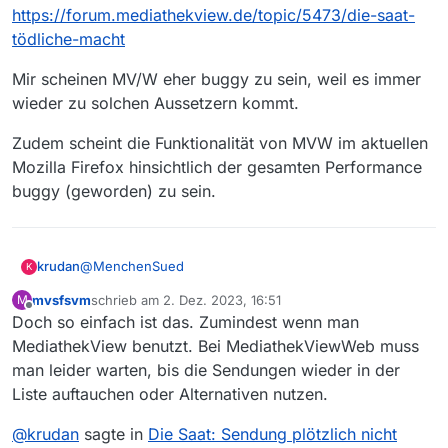
Filmliste automatisch laden” setzen, damit
Es kann aber auch sein, dass die Filme in Kürze
https://forum.mediathekview.de/topic/5473/die-saat-
künftige Listen automatisch geladen werden.
wieder auftauchen.
tödliche-macht
Mir scheinen MV/W eher buggy zu sein, weil es immer
wieder zu solchen Aussetzern kommt.
Zudem scheint die Funktionalität von MVW im aktuellen
Mozilla Firefox hinsichtlich der gesamten Performance
buggy (geworden) zu sein.
@
MenchenSued
krudan
K
mvsfsvm
schrieb am
2. Dez. 2023, 16:51
M
So einfach ist es wohl nicht, siehe:
zuletzt editiert von
Offline
Doch so einfach ist das. Zumindest wenn man
https://forum.mediathekview.de/topic/5473/die-saat-
tödliche-macht
Mir scheinen MV/W eher buggy zu sein, weil es immer
MediathekView benutzt. Bei MediathekViewWeb muss
wieder zu solchen Aussetzern kommt.
man leider warten, bis die Sendungen wieder in der
Zudem scheint die Funktionalität von MVW im aktuellen
Liste auftauchen oder Alternativen nutzen.
Mozilla Firefox hinsichtlich der gesamten Performance
buggy (geworden) zu sein.
@
krudan
sagte in
Die Saat: Sendung plötzlich nicht