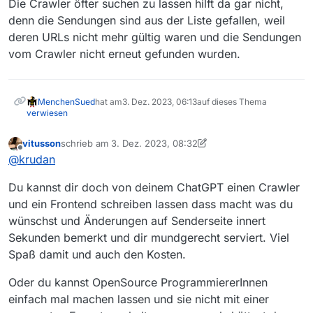
Die Crawler öfter suchen zu lassen hilft da gar nicht,
denn die Sendungen sind aus der Liste gefallen, weil
deren URLs nicht mehr gültig waren und die Sendungen
vom Crawler nicht erneut gefunden wurden.
MenchenSued
hat am
3. Dez. 2023, 06:13
auf dieses Thema
verwiesen
vitusson
schrieb am
3. Dez. 2023, 08:32
zuletzt editiert von vitusson
12. März 2023, 09:36
Offline
@
krudan
Du kannst dir doch von deinem ChatGPT einen Crawler
und ein Frontend schreiben lassen dass macht was du
wünschst und Änderungen auf Senderseite innert
Sekunden bemerkt und dir mundgerecht serviert. Viel
Spaß damit und auch den Kosten.
Oder du kannst OpenSource ProgrammiererInnen
einfach mal machen lassen und sie nicht mit einer