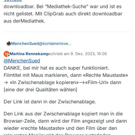
Veröffentlichung herunterladen muß.
erwarten wollen. Also nichts für ungut.
PS:
https://mediathekview.de/spenden
werde ich
downloadbar. Bei “Mediathek-Suche” war und ist es
zeitnah noch berücksichtigen ;-) Wichtig, solange es
nicht gelistet. Mit ClipGrab auch direkt downloadbar
kein
BGE
gibt…
aus derMediathek.
@
kontainerlove
MenchenSued
Du kannst Dir behelfen, indem Du noch einmal
Martina Rennekamp
schrieb am
9. Dez. 2023, 15:05
M
die Liste von gestern lädst.
Die URL ist
zuletzt editiert von
Offline
@
MenchenSued
https://archiv.mediathekview.de/2023/
12/2023-12-01-filme.xz
Später solltest Du dieses Feld wieder leeren
DANKE, bei mir hat es auch super funktioniert.
und ggf. den Knopf wie vorher auf “Die
Filmtitel mit Maus markieren, dann «Rechte Maustaste»
Filmliste automatisch laden” setzen, damit
Es kann aber auch sein, dass die Filme in Kürze
-> «In Zwischenablage kopieren»–>«Film-Url» dann
künftige Listen automatisch geladen werden.
wieder auftauchen.
[eine der drei Qualitäten wählen]
Der Link ist dann in der Zwischenablage.
Den Link aus der Zwischenablage kopiert man in die
Browser-Zeile, dann wird der Film angezeigt und dann
wieder «rechte Maustaste» und den Film über den