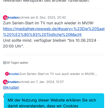
relevanten Menüpunkt des Browser runterladen.
krudan
schrieb am
9. Dez. 2023, 20:42
K
zuletzt editiert von
Offline
Zum Serien-Start im TV nun auch wieder in MV/W:
https://mediathekviewweb.de/#query=%23Die%20Saat
%20%E2%80%93%20Tödliche%20Macht
Und sollte mind. verfügbar bleiben “bis 10.06.2024 ∙
20:00 Uhr”.
29 Tagen später
krudan
Zum Serien-Start im TV nun auch wieder in MV/W:
K
https://mediathekviewweb.de/#query=%23Die%20Saat
krudan
schrieb am
7. Jan. 2024, 13:57
K
%20%E2%80%93%20Tödliche%20Macht
zuletzt editiert von
Offline
@
krudan
Und sollte mind. verfügbar bleiben “bis 10.06.2024 ∙
20:00 Uhr”.
Vielleicht lag es da eingangs auch an der
Indizierung
?
Mit der Nutzung dieser Website erklären Sie sich
damit einverstanden, dass wir Cookies