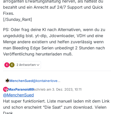
arroganten Erwartungshaltung nerven, als hättest du
bezahlt und ein Anrecht auf 24/7 Support und Quick
Fixes.
[/Sunday_Rant]
PS: Oder frag deine KI nach Alternativen, wenn du zu
ungeduldig bist. yt-dlp, Jdownloader, VDH und eine
Menge andere existiern und helfen zuverlässig wenn
man Bleeding Edge Serien unbedingt 2 Stunden nach
Veröffentlichung herunterladen muß.
K
K
2 Antworten
@
kontainerlove
MenchenSued
Du kannst Dir behelfen, indem Du noch einmal
MaxParanoid69
schrieb am
3. Dez. 2023, 10:11
M
die Liste von gestern lädst.
Die URL ist
zuletzt editiert von
Offline
@
MenchenSued
https://archiv.mediathekview.de/2023/
12/2023-12-01-filme.xz
Später solltest Du dieses Feld wieder leeren
Hat super funktioniert. Liste manuell laden mit dem Link
und ggf. den Knopf wie vorher auf “Die
und schon erscheint “Die Saat” zum download. Vielen
Filmliste automatisch laden” setzen, damit
Es kann aber auch sein, dass die Filme in Kürze
Dank.