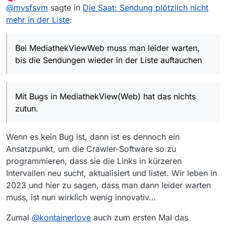
zuletzt editiert von krudan
12. Feb. 2023, 20:35
Offline
@
mvsfsvm
sagte in
Die Saat: Sendung plötzlich nicht
in der Liste auftauchen oder Alternativen nutzen.
mehr in der Liste
:
mehr in der Liste
:
Mir scheinen MV/W eher buggy zu sein, weil
es immer wieder zu solchen Aussetzern kommt
Mit Bugs in MediathekView(Web) hat das nichts
Bei MediathekViewWeb muss man leider warten,
zutun.
bis die Sendungen wieder in der Liste auftauchen
Mit Bugs in MediathekView(Web) hat das nichts
zutun.
Wenn es kein Bug ist, dann ist es dennoch ein
Ansatzpunkt, um die Crawler-Software so zu
programmieren, dass sie die Links in kürzeren
Intervallen neu sucht, aktualisiert und listet. Wir leben in
2023 und hier zu sagen, dass man dann leider warten
muss, ist nun wirklich wenig innovativ…
Zumal
@
kontainerlove
auch zum ersten Mal das