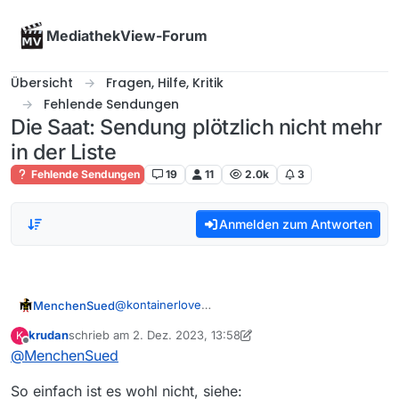
Skip to content
MediathekView-Forum
Übersicht
Fragen, Hilfe, Kritik
Fehlende Sendungen
Die Saat: Sendung plötzlich nicht mehr
in der Liste
Fehlende Sendungen
19
11
2.0k
3
Anmelden zum Antworten
@
kontainerlove
MenchenSued
Du kannst Dir behelfen, indem Du noch einmal
krudan
schrieb am
2. Dez. 2023, 13:58
K
die Liste von gestern lädst.
Die URL ist
zuletzt editiert von krudan
12. Feb. 2023, 15:01
Offline
@
MenchenSued
https://archiv.mediathekview.de/2023/
12/2023-12-01-filme.xz
Später solltest Du dieses Feld wieder leeren
So einfach ist es wohl nicht, siehe:
und ggf. den Knopf wie vorher auf “Die