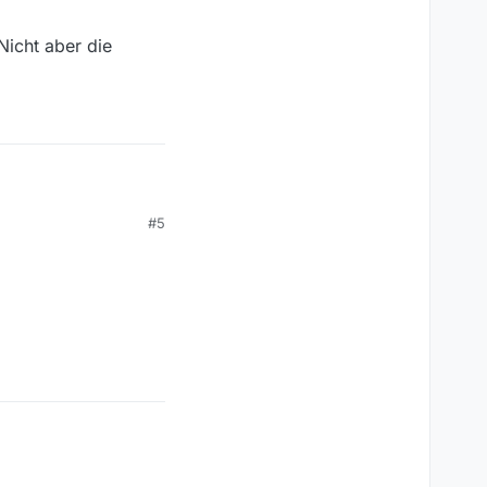
Nicht aber die
#5
 “ARD” und ZDF