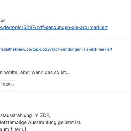
:
:46
ahlung NUR im ZDF. Woran liegt das, dass die Filme in der Filmliste für
w.de/topic/5297/zdf-sendungen-als-ard-markiert
.mediathekview.de/topic/5297/zdf-sendungen-als-ard-markiert
en wollte, aber wenn das so ist…
, 15:05
Erstausstrahlung im ZDF,
etztemalige Ausstrahlung gelistet ist.
aum filtern.]