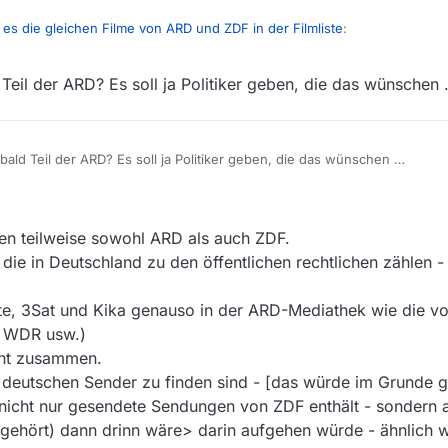
 es die gleichen Filme von ARD und ZDF in der Filmliste
:
Teil der ARD? Es soll ja Politiker geben, die das wünschen
 es die gleichen Filme von ARD und ZDF in der Filmliste
:
 ARD “schmückt sich” ja auch mit etlichen Sendungen von Arte …
bald Teil der ARD? Es soll ja Politiker geben, die das wünschen …
sens zu je 50% Gesellschafter von ARTE Deutschland.
ZDF Teil von Arte, soviel zum Thema “schmücken”…
en teilweise sowohl ARD als auch ZDF.
ie in Deutschland zu den öffentlichen rechtlichen zählen -
e, 3Sat und Kika genauso in der ARD-Mediathek wie die vo
, WDR usw.)
ht zusammen.
le deutschen Sender zu finden sind - [das würde im Grunde
nicht nur gesendete Sendungen von ZDF enthält - sondern 
gehört) dann drinn wäre> darin aufgehen würde - ähnlich wi