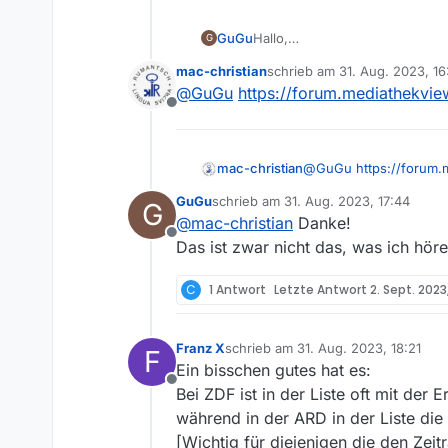
Hallo,
GuGu
G
ich habe da z.B. dieses Bespiel
mac-christian
schrieb am
31. Aug. 2023, 16
Im Fernseher gab es die Ausstr
zuletzt editiert von
@
GuGu
https://forum.mediathekvie
angezeigt werden.
Offline
mac-christian
@
GuGu
https://forum
GuGu
schrieb am
31. Aug. 2023, 17:44
G
zuletzt editiert von
@
mac-christian
Danke!
Offline
Das ist zwar nicht das, was ich hör
C
1 Antwort
Letzte Antwort
2. Sept. 2023
Franz X
schrieb am
31. Aug. 2023, 18:21
F
zuletzt editiert von
Ein bisschen gutes hat es:
Offline
Bei ZDF ist in der Liste oft mit der 
während in der ARD in der Liste die l
[Wichtig für diejenigen die den Zeitr