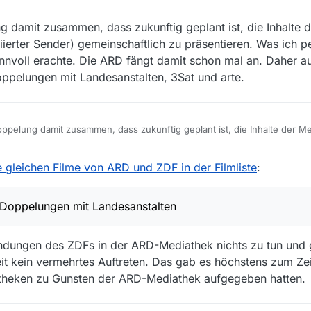
 hören wollte, aber wenn das so ist…
 damit zusammen, dass zukunftig geplant ist, die Inhalte 
ierter Sender) gemeinschaftlich zu präsentieren. Was ich p
sinnvoll erachte. Die ARD fängt damit schon mal an. Daher a
oppelungen mit Landesanstalten, 3Sat und arte.
ppelung damit zusammen, dass zukunftig geplant ist, die Inhalte der 
ziierter Sender) gemeinschaftlich zu präsentieren. Was ich persönlich im
erachte. Die ARD fängt damit schon mal an. Daher auch diverse und mitt
b. 2023, 18:38
e gleichen Filme von ARD und ZDF in der Filmliste
:
 Landesanstalten, 3Sat und arte.
e Doppelungen mit Landesanstalten
endungen des ZDFs in der ARD-Mediathek nichts zu tun und
eit kein vermehrtes Auftreten. Das gab es höchstens zum Zei
atheken zu Gunsten der ARD-Mediathek aufgegeben hatten.