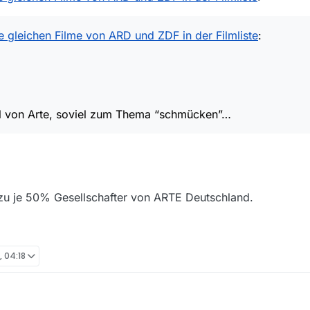
F Teil von Arte, soviel zum Thema “schmücken”…
e gleichen Filme von ARD und ZDF in der Filmliste
:
il von Arte, soviel zum Thema “schmücken”…
u je 50% Gesellschafter von ARTE Deutschland.
, 04:18