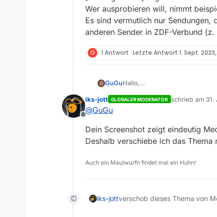
Wer ausprobieren will, nimmt beispi
Es sind vermutlich nur Sendungen, d
anderen Sender in ZDF-Verbund (z.
G
1 Antwort
Letzte Antwort
1. Sept. 2023,
Hallo,
GuGu
G
ich habe da z.B. dieses Bespiel
iks-jott
schrieb am
31.
GLOBALER MODERATOR
Im Fernseher gab es die Ausstr
zuletzt editiert
@
GuGu
angezeigt werden.
Offline
Dein Screenshot zeigt eindeutig M
Deshalb verschiebe ich das Thema na
Auch ein Maulwurfn findet mal ein Huhn!
iks-jott
verschob dieses Thema von 