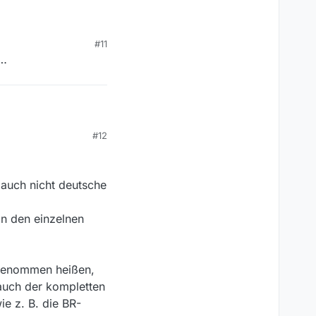
#11
 …
#12
 auch nicht deutsche
n den einzelnen
 genommen heißen,
auch der kompletten
e z. B. die BR-