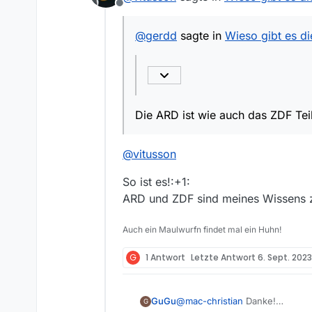
Offline
Die ARD ist wie auch das ZD
@
gerdd
sagte in
Wieso gibt es di
Die ARD ist wie auch das ZDF Te
@
vitusson
So ist es!:+1:
ARD und ZDF sind meines Wissens z
Auch ein Maulwurfn findet mal ein Huhn!
G
1 Antwort
Letzte Antwort
6. Sept. 2023
GuGu
@
mac-christian
Danke!
G