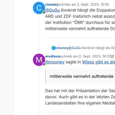
Das ist zwar nicht das, was ich
clooney
schrieb am
2. Sept. 2023, 15:05
C
zuletzt editiert von
@
GuGu
Konkret hängt die Doppelung
Offline
ARD und ZDF (natürlich nebst assozi
der Institution “ÖRR” durchaus für 
mittlerweile vermehrt auftretende D
clooney
@
GuGu
Konkret hängt die Do
C
und ZDF (natürlich nebst asso
mvsfsvm
schrieb am
2. Sept. 2023, 16:37
M
“ÖRR” durchaus für sinnvoll 
zuletzt editiert von mvsfsvm
9. Fe
@
clooney
sagte in
Wieso gibt es di
auftretende Doppelungen mit
Offline
mittlerweile vermehrt auftretend
Das hat mit der Präsentation der S
davor. Auch gibt es in der letzten Z
Landesanstalten ihre eigenen Medi