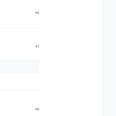
#6
 aber die anderen
#7
#8