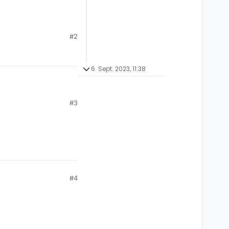
#2
 “ARD” und ZDF
6. Sept. 2023, 11:38
#3
#4