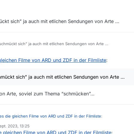
it der Erstausstrahlung im ZDF,
e die letztemalige Ausstrahlung gelistet ist.
ckt sich” ja auch mit etlichen Sendungen von Arte …
n Zeitraum filtern.]
 beispielsweise die Serie Traumschiff zum Vergleich.
ngen, die direkt im ZDF gesendet sind, auch unter ARD zu finden. Nicht
. ZDF Neo).
schmückt sich” ja auch mit etlichen Sendungen von Arte …
gleichen Filme von ARD und ZDF in der Filmliste
:
mückt sich” ja auch mit etlichen Sendungen von Arte …
 von Arte, soviel zum Thema “schmücken”…
es die gleichen Filme von ARD und ZDF in der Filmliste
:
Sept. 2023, 13:25
 von
e gleichen Filme von ARD und ZDF in der Filmliste
:
ARD “schmückt sich” ja auch mit etlichen Sendungen von Arte …