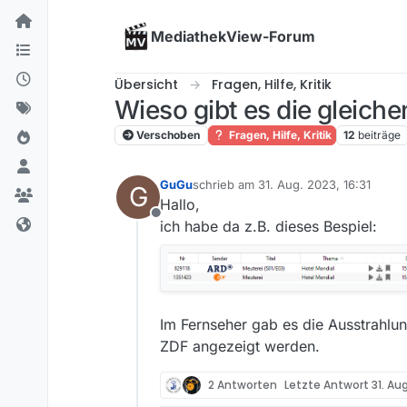
Skip to content
MediathekView-Forum
Übersicht
Fragen, Hilfe, Kritik
Wieso gibt es die gleiche
Verschoben
Fragen, Hilfe, Kritik
12
beiträge
GuGu
schrieb am
31. Aug. 2023, 16:31
G
zuletzt editiert von
Hallo,
Offline
ich habe da z.B. dieses Bespiel:
Im Fernseher gab es die Ausstrahlun
ZDF angezeigt werden.
2 Antworten
Letzte Antwort
31. Au