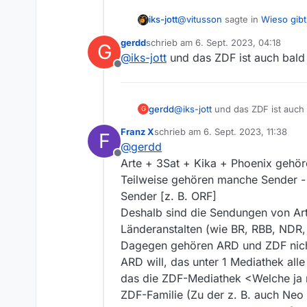
@
vitusson
sagte in
Wieso gibt
iks-jott
gerdd
schrieb am
6. Sept. 2023, 04:18
G
zuletzt editiert von
@
iks-jott
und das ZDF ist auch bald 
@
gerdd
sagte in
Wieso gibt
Offline
@
vitusson
@
Franz-X
Übrigens, die
So ist es!:+1:
gerdd
@
iks-jott
und das ZDF ist auch 
G
ARD und ZDF sind meines Wis
Die ARD ist wie auch das 
Franz X
schrieb am
6. Sept. 2023, 11:38
F
zuletzt editiert von
@
gerdd
Offline
Arte + 3Sat + Kika + Phoenix gehör
Teilweise gehören manche Sender - d
Sender [z. B. ORF]
Deshalb sind die Sendungen von Art
Länderanstalten (wie BR, RBB, NDR
Dagegen gehören ARD und ZDF nic
ARD will, das unter 1 Mediathek al
das die ZDF-Mediathek <Welche ja 
ZDF-Familie (Zu der z. B. auch Neo 