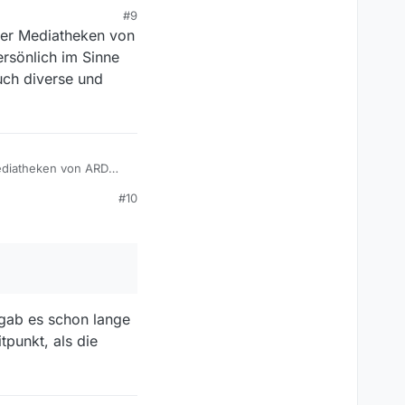
#9
der Mediatheken von
ersönlich im Sinne
uch diverse und
Mediatheken von ARD
 Sinne der Institution
#10
lerweile vermehrt
 gab es schon lange
tpunkt, als die