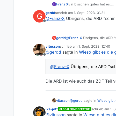
Franz X
Ein bisschen gutes hat es:
F
Bei ZDF ist in der Liste oft m
gerdd
schrieb am
1. Sept. 2023, 01:21
G
während in der ARD in der List
zuletzt editiert von
@
Franz-X
Übrigens, die ARD “schmü
[Wichtig für diejenigen die de
Offline
Wer ausprobieren will, nimmt
Es sind vermutlich nur Sendu
Sender in ZDF-Verbund (z. B
gerdd
@
Franz-X
Übrigens, die ARD “
G
vitusson
schrieb am
1. Sept. 2023, 12:40
zuletzt editiert von
@
gerdd
sagte in
Wieso gibt es die 
Offline
@
Franz-X
Übrigens, die ARD “sch
Die ARD ist wie auch das ZDF Teil
@
gerdd
sagte in
Wieso gibt 
vitusson
iks-jott
schrieb am
1. 
GLOBALER MODERATOR
zuletzt editiert
@
vitusson
sagte in
Wieso gibt es di
@
Franz-X
Übrigens, die 