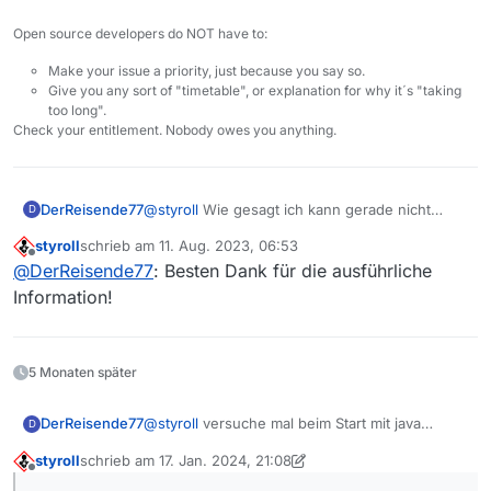
Damit sind die zwei Exceptions weg. Hab dann
Open source developers do NOT have to:
“MaxRAMPercentage” wieder auf “50” gesetzt und die
3 anderen “add-exports”-Parameter gar nicht
Make your issue a priority, just because you say so.
verwendet. Und das zuletzt installierte Azul-JDK (mit
Give you any sort of "timetable", or explanation for why it´s "taking
integriertem FX, was offenbar nicht nötig wäre) wurde
too long".
weiterhin als Laufzeitumgebung verwendet.
Check your entitlement. Nobody owes you anything.
Sind im “kleineren” File aus dem ZIP für Mac-User
einfach die Java-Klassen draussen, die es für
macOS nicht braucht?
Bzw. spielt es also unter macOS keine Rolle,
DerReisende77
@
styroll
Wie gesagt ich kann gerade nicht
D
welche Jar-Datei man verwendet?
nachsehen, aber in der Mac Version können
styroll
schrieb am
11. Aug. 2023, 06:53
diverse DLLs für Windows nicht drin sein. Ich
zuletzt editiert von
Offline
@
DerReisende77
: Besten Dank für die ausführliche
würde dennoch immer die Jar für das jeweilige
OS nehmen, kann ja sein dass ich zukünftig
Information!
dort Sachen reinpacke die anderswo nicht
benötigt werden.
5 Monaten später
@
styroll
versuche mal beim Start mit java
DerReisende77
D
folgende Parameter:
styroll
schrieb am
17. Jan. 2024, 21:08
-XX:+UseShenandoahGC

zuletzt editiert von styroll
Offline
-XX:ShenandoahGCHeuristics=compact
