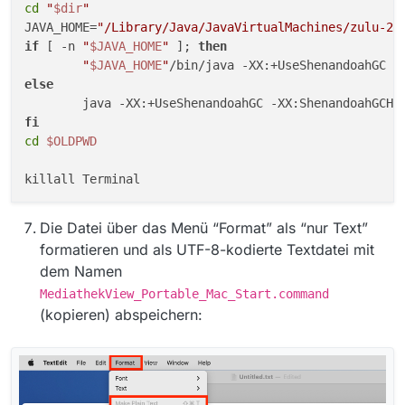
cd
"
$dir
"
JAVA_HOME=
"/Library/Java/JavaVirtualMachines/zulu-22
if
 [ -n 
"
$JAVA_HOME
"
 ]; 
then
"
$JAVA_HOME
"
else
fi
cd
$OLDPWD
Die Datei über das Menü “Format” als “nur Text”
formatieren und als UTF-8-kodierte Textdatei mit
dem Namen
MediathekView_Portable_Mac_Start.command
(kopieren) abspeichern: