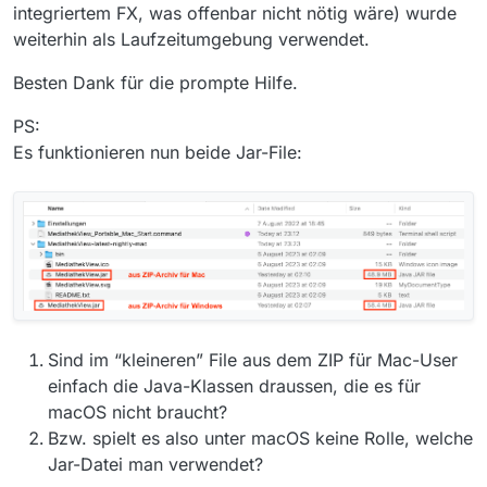
integriertem FX, was offenbar nicht nötig wäre) wurde
Exception in thread "AWT-EventQueue-0" java.lan
	at mediathek.mainwindow.FilmSizeInfoLabel.
weiterhin als Laufzeitumgebung verwendet.
	at mediathek.mainwindow.FilmSizeInfoLabel.
	at java.desktop/javax.swing.Timer.fireActi
Besten Dank für die prompte Hilfe.
	at java.desktop/javax.swing.Timer$DoPostE
	at java.desktop/java.awt.event.InvocationE
PS:
	at java.desktop/java.awt.EventQueue.dispat
Es funktionieren nun beide Jar-File:
	at java.desktop/java.awt.EventQueue$4.run
	at java.desktop/java.awt.EventQueue$4.run
	at java.base/java.security.AccessControlle
	at java.base/java.security.ProtectionDomain
	at java.desktop/java.awt.EventQueue.dispat
	at java.desktop/java.awt.EventDispatchThrea
	at java.desktop/java.awt.EventDispatchThrea
	at java.desktop/java.awt.EventDispatchThrea
	at java.desktop/java.awt.EventDispatchThre
	at java.desktop/java.awt.EventDispatchThre
Sind im “kleineren” File aus dem ZIP für Mac-User
einfach die Java-Klassen draussen, die es für
macOS nicht braucht?
Bzw. spielt es also unter macOS keine Rolle, welche
Jar-Datei man verwendet?