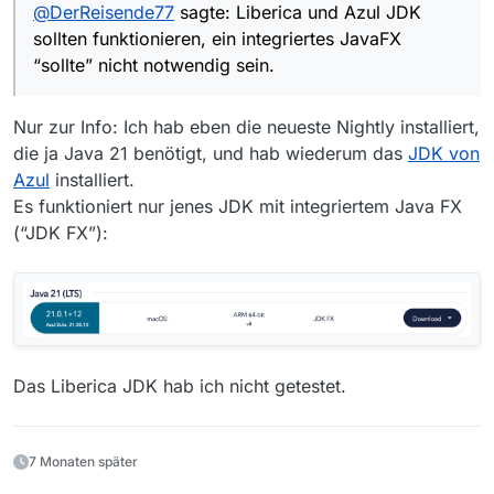
@
DerReisende77
sagte: Liberica und Azul JDK
Damit sollten die illegal access errors beseitigt
-XX:MaxRAMPercentage=100.0

sein. Detaillierter kann ich leider nicht gucken
sollten funktionieren, ein integriertes JavaFX
-XX:+UseStringDeduplication

da ich derzeit auswärts unterwegs bin.
-Dfile.encoding=UTF-8 

“sollte” nicht notwendig sein.
Liberica und Azul JDK sollten funktionieren, ein
--add-exports javafx.controls/com.sun.ja
integriertes JavaFX “sollte” nicht notwendig
--add-exports javafx.base/com.sun.javafx
sein. Adopt geht nicht da die nicht den
--add-exports javafx.controls/com.sun.ja
Nur zur Info: Ich hab eben die neueste Nightly installiert,
Shenandoah GC verwenden.
die ja Java 21 benötigt, und hab wiederum das
JDK von
Azul
installiert.
Es funktioniert nur jenes JDK mit integriertem Java FX
(“JDK FX”):
Das Liberica JDK hab ich nicht getestet.
7 Monaten später