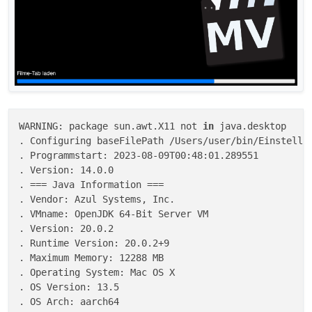
WARNING: package sun.awt.X11 not 
in
 java.desktop

. Configuring baseFilePath /Users/user/bin/Einstellu
. Programmstart: 2023-08-09T00:48:01.289551

. Version: 14.0.0

. === Java Information ===

. Vendor: Azul Systems, Inc.

. VMname: OpenJDK 64-Bit Server VM

. Version: 20.0.2

. Runtime Version: 20.0.2+9

. Maximum Memory: 12288 MB

. Operating System: Mac OS X

. OS Version: 13.5

. OS Arch: aarch64
