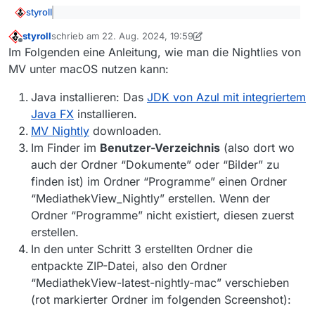
styroll
@
DerReisende77
sagte: Liberica und Azul JDK
styroll
schrieb am
22. Aug. 2024, 19:59
sollten funktionieren, ein integriertes JavaFX
zuletzt editiert von styroll
Offline
Nur zur Info: Ich hab eben die neueste Nightly installiert,
“sollte” nicht notwendig sein.
Im Folgenden eine Anleitung, wie man die Nightlies von
die ja Java 21 benötigt, und hab wiederum das
JDK von
MV unter macOS nutzen kann:
Azul
installiert.
Es funktioniert nur jenes JDK mit integriertem Java FX
Java installieren: Das
JDK von Azul mit integriertem
(“JDK FX”):
Java FX
installieren.
Das Liberica JDK hab ich nicht getestet.
MV Nightly
downloaden.
Im Finder im
Benutzer-Verzeichnis
(also dort wo
auch der Ordner “Dokumente” oder “Bilder” zu
finden ist) im Ordner “Programme” einen Ordner
“MediathekView_Nightly” erstellen. Wenn der
Ordner “Programme” nicht existiert, diesen zuerst
erstellen.
In den unter Schritt 3 erstellten Ordner die
entpackte ZIP-Datei, also den Ordner
“MediathekView-latest-nightly-mac” verschieben
(rot markierter Ordner im folgenden Screenshot):