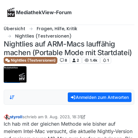
Skip to content
MediathekView-Forum
Übersicht
Fragen, Hilfe, Kritik
Nightlies (Testversionen)
Nightlies auf ARM-Macs lauffähig
machen (Portable Mode mit Startdatei)
Nightlies (Testversionen)
8
2
1.4k
1
Anmelden zum Antworten
styroll
schrieb am
9. Aug. 2023, 18:31
zuletzt editiert von styroll
8. Nov. 2023, 00:57
Offline
Ich hab mit der gleichen Methode wie bisher auf
meinem Intel-Mac versucht, die aktuelle Nightly-Version