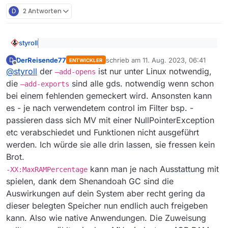
D
2 Antworten
styroll
@
DerReisende77
sagte: versuche mal beim Start
DerReisende77
schrieb am
11. Aug. 2023, 06:41
D
mit java folgende Parameter:
ENTWICKLER
zuletzt editiert von
Offline
Diese Parameter hatte ich schon verwendet, einfach mit
-XX:+UseShenandoahGC
@
styroll
der
ist nur unter Linux notwendig,
—add-opens
“MaxRAMPercentage=50.0”.
-XX:ShenandoahGCHeuristics=compact
die
sind alle gds. notwendig wenn schon
—add-exports
Entscheidend ist nur dieser zusätzliche Parameter:
-XX:MaxRAMPercentage=100.0
bei einem fehlenden gemeckert wird. Ansonsten kann
--add-exports
-XX:+UseStringDeduplication
es - je nach verwendetem control im Filter bsp. -
javafx.base/com.sun.javafx.event=ALL-UNNAMED
Besten Dank für die prompte Hilfe.
-Dfile.encoding=UTF-8
quasi anstelle vom bisher gesetzten Parameter
passieren dass sich MV mit einer NullPointerException
--add-opens java.desktop/sun.awt.X11=ALL-
PS:
etc verabschiedet und Funktionen nicht ausgeführt
UNNAMED
.
Es funktionieren nun beide Jar-File:
werden. Ich würde sie alle drin lassen, sie fressen kein
Damit sind die zwei Exceptions weg. Hab dann
Brot.
“MaxRAMPercentage” wieder auf “50” gesetzt und die
3 anderen “add-exports”-Parameter gar nicht
kann man je nach Ausstattung mit
-XX:MaxRAMPercentage
verwendet. Und das zuletzt installierte Azul-JDK (mit
spielen, dank dem Shenandoah GC sind die
integriertem FX, was offenbar nicht nötig wäre) wurde
Auswirkungen auf dein System aber recht gering da
weiterhin als Laufzeitumgebung verwendet.
Sind im “kleineren” File aus dem ZIP für Mac-User
dieser belegten Speicher nun endlich auch freigeben
einfach die Java-Klassen draussen, die es für
kann. Also wie native Anwendungen. Die Zuweisung
macOS nicht braucht?