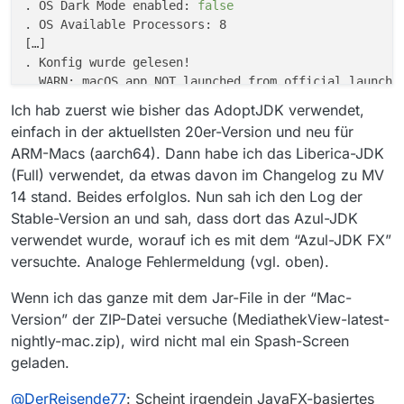
. OS Dark Mode enabled: 
false
. OS Available Processors: 8

[…]

. Konfig wurde gelesen!

. WARN: macOS app NOT launched from official launcher
Exception 
in
 thread 
"AWT-EventQueue-0"
 java.lang.Ill
Ich hab zuerst wie bisher das AdoptJDK verwendet,
	at org.controlsfx.control.textfield.AutoCompletionBinding.<init>(AutoCompletionBinding.java:538)

einfach in der aktuellsten 20er-Version und neu für
	at impl.org.controlsfx.autocompletion.AutoCompletionTextFieldBinding.<init>(AutoCompletionTextFieldBinding.java:107)

ARM-Macs (aarch64). Dann habe ich das Liberica-JDK
	at impl.org.controlsfx.autocompletion.AutoCompletionTextFieldBinding.<init>(AutoCompletionTextFieldBinding.java:92)

(Full) verwendet, da etwas davon im Changelog zu MV
	at org.controlsfx.control.textfield.TextFields.bindAutoCompletion(TextFields.java:169)

14 stand. Beides erfolglos. Nun sah ich den Log der
	at mediathek.javafx.filterpanel.FilmActionPanel.setupThemaComboBox(FilmActionPanel.java:283)

	at mediathek.javafx.filterpanel.FilmActionPanel.setupViewSettingsPane(FilmActionPanel.java:271)

Stable-Version an und sah, dass dort das Azul-JDK
	at mediathek.javafx.filterpanel.FilmActionPanel.<init>(FilmActionPanel.java:68)

verwendet wurde, worauf ich es mit dem “Azul-JDK FX”
	at mediathek.gui.tabs.tab_film.GuiFilme.setupFilmActionPanel(GuiFilme.java:285)

versuchte. Analoge Fehlermeldung (vgl. oben).
	at mediathek.gui.tabs.tab_film.GuiFilme.<init>(GuiFilme.java:152)

	at mediathek.mainwindow.MediathekGui.createTabFilme(MediathekGui.java:673)

Wenn ich das ganze mit dem Jar-File in der “Mac-
	at mediathek.mainwindow.MediathekGui.initTabs(MediathekGui.java:688)

Version” der ZIP-Datei versuche (MediathekView-latest-
	at mediathek.mainwindow.MediathekGui.<init>(MediathekGui.java:179)

nightly-mac.zip), wird nicht mal ein Spash-Screen
	at mediathek.mac.MediathekGuiMac.<init>(MediathekGuiMac.kt:22)

geladen.
	at mediathek.Main.getPlatformWindow(Main.java:646)

	at mediathek.Main.startGuiMode(Main.java:626)

@
DerReisende77
: Scheint irgendein JavaFX-basiertes
	at mediathek.Main.lambda$main
$7
(Main.java:469