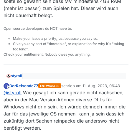
sollte so gewählt sein dass MV mindestens 4GB RAM
Bzw. spielt es also unter macOS keine Rolle,
welche Jar-Datei man verwendet?
(mehr ist besser) zum Spielen hat. Dieser wird auch
nicht dauerhaft belegt.
Open source developers do NOT have to:
Make your issue a priority, just because you say so.
Give you any sort of "timetable", or explanation for why it´s "taking
too long".
Check your entitlement. Nobody owes you anything.
styroll
@
DerReisende77
sagte: versuche mal beim Start
DerReisende77
schrieb am
11. Aug. 2023, 06:43
D
mit java folgende Parameter:
ENTWICKLER
zuletzt editiert von
Offline
Diese Parameter hatte ich schon verwendet, einfach mit
-XX:+UseShenandoahGC
@
styroll
Wie gesagt ich kann gerade nicht nachsehen,
“MaxRAMPercentage=50.0”.
-XX:ShenandoahGCHeuristics=compact
aber in der Mac Version können diverse DLLs für
Entscheidend ist nur dieser zusätzliche Parameter:
-XX:MaxRAMPercentage=100.0
Windows nicht drin sein. Ich würde dennoch immer die
--add-exports
-XX:+UseStringDeduplication
Jar für das jeweilige OS nehmen, kann ja sein dass ich
javafx.base/com.sun.javafx.event=ALL-UNNAMED
Besten Dank für die prompte Hilfe.
-Dfile.encoding=UTF-8
quasi anstelle vom bisher gesetzten Parameter
zukünftig dort Sachen reinpacke die anderswo nicht
--add-opens java.desktop/sun.awt.X11=ALL-
PS:
benötigt werden.
UNNAMED
.
Es funktionieren nun beide Jar-File: