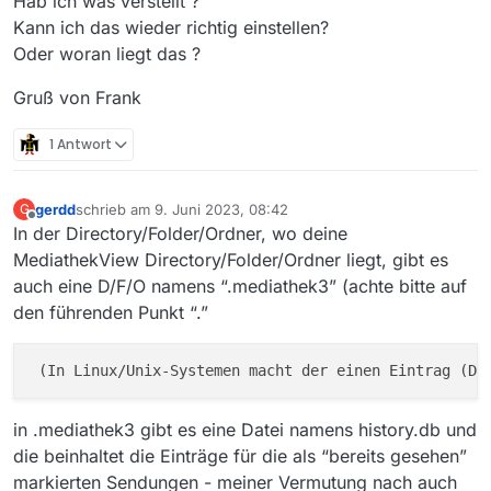
Hab ich was verstellt ?
Kann ich das wieder richtig einstellen?
Oder woran liegt das ?
Gruß von Frank
1 Antwort
gerdd
schrieb am
9. Juni 2023, 08:42
G
zuletzt editiert von
Offline
In der Directory/Folder/Ordner, wo deine
MediathekView Directory/Folder/Ordner liegt, gibt es
auch eine D/F/O namens “.mediathek3” (achte bitte auf
den führenden Punkt “.”
 (In Linux/Unix-Systemen macht der einen Eintrag (Da
in .mediathek3 gibt es eine Datei namens history.db und
die beinhaltet die Einträge für die als “bereits gesehen”
markierten Sendungen - meiner Vermutung nach auch