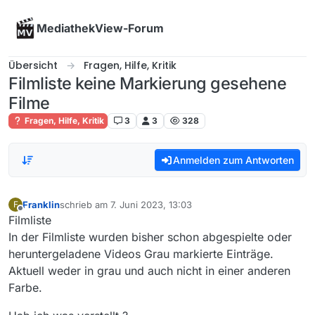
Skip to content
MediathekView-Forum
Übersicht
Fragen, Hilfe, Kritik
Filmliste keine Markierung gesehene
Filme
Fragen, Hilfe, Kritik
3
3
328
Anmelden zum Antworten
Franklin
schrieb am
7. Juni 2023, 13:03
F
zuletzt editiert von
Offline
Filmliste
In der Filmliste wurden bisher schon abgespielte oder
heruntergeladene Videos Grau markierte Einträge.
Aktuell weder in grau und auch nicht in einer anderen
Farbe.