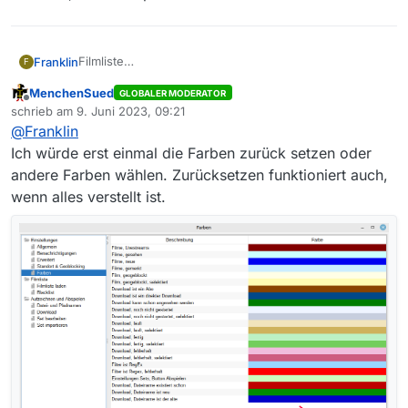
Filmliste
Franklin
F
In der Filmliste wurden bisher schon abgespielte oder
MenchenSued
GLOBALER MODERATOR
heruntergeladene Videos Grau markierte Einträge.
Hab ich was verstellt ?
Offline
schrieb am
9. Juni 2023, 09:21
Aktuell weder in grau und auch nicht in einer anderen
Kann ich das wieder richtig einstellen?
zuletzt editiert von
@
Franklin
Farbe.
Oder woran liegt das ?
Gruß von Frank
Ich würde erst einmal die Farben zurück setzen oder
andere Farben wählen. Zurücksetzen funktioniert auch,
wenn alles verstellt ist.