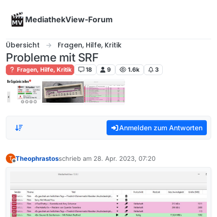
Skip to content
MediathekView-Forum
Übersicht
Fragen, Hilfe, Kritik
Probleme mit SRF
Fragen, Hilfe, Kritik
18
9
1.6k
3
Anmelden zum Antworten
Theophrastos
schrieb am
28. Apr. 2023, 07:20
T
zuletzt editiert von
Offline