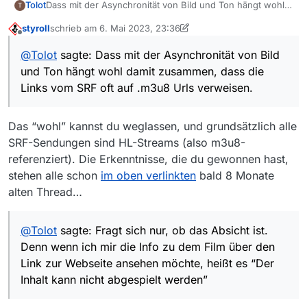
Tolot
Dass mit der Asynchronität von Bild und Ton hängt wohl
T
damit zusammen, dass die Links vom SRF oft auf .m3u8
styroll
schrieb am
6. Mai 2023, 23:36
Urls verweisen. Diese bestehenaus etlichen 10 Sekunden
zuletzt editiert von styroll
5. Juli 2023, 01:38
Offline
Häppchen. Lädt man diese mit einer anderen Anwendung
@
Tolot
sagte: Dass mit der Asynchronität von Bild
(m3u8 Downloader), werden einem auch fehlerhafte
und Ton hängt wohl damit zusammen, dass die
Teile angezeigt. Bei der mp4 Datei bleibt dann das Bild
für 10 Sek. stehen, aber der Ton läuft weiter, und schon
Links vom SRF oft auf .m3u8 Urls verweisen.
stimmt nichts mehr.
Fragt sich nur, ob das Absicht ist. Denn wenn ich mir die
Info zu dem Film über den Link zur Webseite ansehen
Das “wohl” kannst du weglassen, und grundsätzlich alle
möchte, heißt es “Der Inhalt kann nicht abgespielt
SRF-Sendungen sind HL-Streams (also m3u8-
werden”, bzw. ist in Ihrer Region nicht verfügbar o.ä.
referenziert). Die Erkenntnisse, die du gewonnen hast,
stehen alle schon
im oben verlinkten
bald 8 Monate
alten Thread…
@
Tolot
sagte: Fragt sich nur, ob das Absicht ist.
Denn wenn ich mir die Info zu dem Film über den
Link zur Webseite ansehen möchte, heißt es “Der
Inhalt kann nicht abgespielt werden”