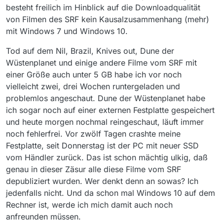
in etwa 736 kbit, was lachhaft ist.
kaufe ich mit eine weitere SSD und richte wieder
besteht freilich im Hinblick auf die Downloadqualität
Windows 7 ein.
von Filmen des SRF kein Kausalzusammenhang (mehr)
mit Windows 7 und Windows 10.
Tod auf dem Nil, Brazil, Knives out, Dune der
Wüstenplanet und einige andere Filme vom SRF mit
einer Größe auch unter 5 GB habe ich vor noch
vielleicht zwei, drei Wochen runtergeladen und
problemlos angeschaut. Dune der Wüstenplanet habe
ich sogar noch auf einer externen Festplatte gespeichert
und heute morgen nochmal reingeschaut, läuft immer
noch fehlerfrei. Vor zwölf Tagen crashte meine
Festplatte, seit Donnerstag ist der PC mit neuer SSD
vom Händler zurück. Das ist schon mächtig ulkig, daß
genau in dieser Zäsur alle diese Filme vom SRF
depubliziert wurden. Wer denkt denn an sowas? Ich
jedenfalls nicht. Und da schon mal Windows 10 auf dem
Rechner ist, werde ich mich damit auch noch
anfreunden müssen.