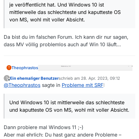
“Dune, der Wüstenplanet” - Agatha Christies
und problemlos einstellen ließen. Und noch
Weihnachten 1995 entspricht, als ich mit dem
mit voller Absicht. Und ich kenne nun wirklich
je veröffentlicht hat. Und Windows 10 ist
“Tod auf dem Nil” - “Knives out” mit Daniel
immer läuft längst nicht alles regelrecht:
ELSA MikroLink 56k zum ersten Mal über AOL
alles seit MS-DOS 3.21 im Jahr 1989, natürlich
mittlerweile das schlechteste und kaputteste OS
Craig, “Brazil” oder “The Killing of a Sacred
online ging (s. Bild 3). Mit viel Mausklickerei bei
außer Windows ME. Am wahrscheinlichsten ist,
von MS, wohl mit voller Absicht.
Deer” mit Colin Farrell.
jeder
Datei (abbrechen, neu starten, abbrechen,
daß der Internetverkehr in Deutschland seit
neu starten, abbrechen) ändert sich die Leistung
kurzen künstlich gedrosselt wird. Jedenfalls
in etwa 736 kbit, was lachhaft ist.
kaufe ich mit eine weitere SSD und richte wieder
Da bist du im falschen Forum. Ich kann dir nur sagen,
Windows 7 ein.
dass MV völlig problemlos auch auf Win 10 läuft…
Theophrastos
T
Ein ehemaliger Benutzer
schrieb am
28. Apr. 2023, 09:12
?
zuletzt editiert von
Offline
@
Theophrastos
sagte in
Probleme mit SRF
:
Und Windows 10 ist mittlerweile das schlechteste
und kaputteste OS von MS, wohl mit voller Absicht.
Guten Tag, hiermit schildere ich mein zweites
Dann probiere mal Windows 11 ;-)
Problem, welches im Forum
Aber mal ehrlich: Du hast ganz andere Probleme –
dankenswerterweise schon thematisiert worden
1.) Mein Internetanbieter liefert bis zu 1 Mbit/s,