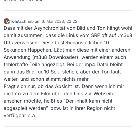
Tolot
schrieb am
6. Mai 2023, 22:22
T
zuletzt editiert von
Offline
Dass mit der Asynchronität von Bild und Ton hängt wohl
damit zusammen, dass die Links vom SRF oft auf .m3u8
Urls verweisen. Diese bestehenaus etlichen 10
Sekunden Häppchen. Lädt man diese mit einer anderen
Anwendung (m3u8 Downloader), werden einem auch
fehlerhafte Teile angezeigt. Bei der mp4 Datei bleibt
dann das Bild für 10 Sek. stehen, aber der Ton läuft
weiter, und schon stimmt nichts mehr.
Fragt sich nur, ob das Absicht ist. Denn wenn ich mir
die Info zu dem Film über den Link zur Webseite
ansehen möchte, heißt es “Der Inhalt kann nicht
abgespielt werden”, bzw. ist in Ihrer Region nicht
verfügbar o.ä.