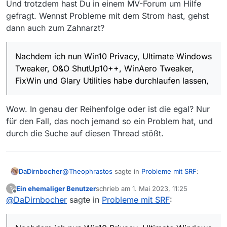
Und trotzdem hast Du in einem MV-Forum um Hilfe
vermutet habe, ist Windows 10 Krüppelware.
Nachdem ich nun Win10 Privacy, Ultimate
gefragt. Wennst Probleme mit dem Strom hast, gehst
Windows Tweaker, O&O ShutUp10++, WinAero
dann auch zum Zahnarzt?
Tweaker, FixWin und Glary Utilities habe
durchlaufen lassen, erreiche ich wieder gute
Ergebnisse wie weiland unter Windows 7. Damit
Nachdem ich nun Win10 Privacy, Ultimate Windows
schließe ich den Thread und bedanke mich für
Tweaker, O&O ShutUp10++, WinAero Tweaker,
Ihre Aufmerksamkeit.
FixWin und Glary Utilities habe durchlaufen lassen,
Wow. In genau der Reihenfolge oder ist die egal? Nur
für den Fall, das noch jemand so ein Problem hat, und
durch die Suche auf diesen Thread stößt.
@
Theophrastos
sagte in
Probleme mit SRF
:
DaDirnbocher
Ein ehemaliger Benutzer
schrieb am
1. Mai 2023, 11:25
?
zuletzt editiert von
Offline
@
DaDirnbocher
sagte in
Wie ich von Anfang an vermutet habe, ist
Probleme mit SRF
:
Windows 10 Krüppelware.
Und trotzdem hast Du in einem MV-Forum um
Hilfe gefragt. Wennst Probleme mit dem Strom