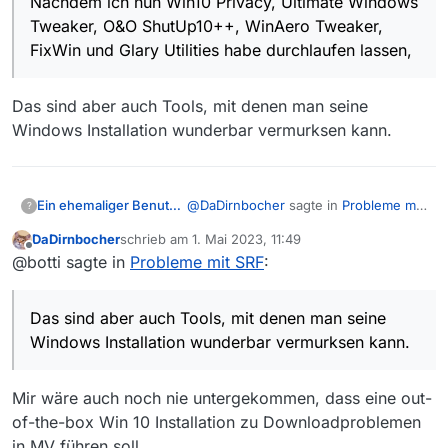
Nachdem ich nun Win10 Privacy, Ultimate Windows
hast, gehst dann auch zum Zahnarzt?
Tweaker, O&O ShutUp10++, WinAero Tweaker,
Nachdem ich nun Win10 Privacy, Ultimate
FixWin und Glary Utilities habe durchlaufen lassen,
Windows Tweaker, O&O ShutUp10++,
Wow. In genau der Reihenfolge oder ist die
WinAero Tweaker, FixWin und Glary
egal? Nur für den Fall, das noch jemand so ein
Utilities habe durchlaufen lassen,
Das sind aber auch Tools, mit denen man seine
Problem hat, und durch die Suche auf diesen
Thread stößt.
Windows Installation wunderbar vermurksen kann.
@
DaDirnbocher
sagte in
Probleme mit
Ein ehemaliger Benutzer
?
SRF
:
DaDirnbocher
schrieb am
1. Mai 2023, 11:49
zuletzt editiert von
Offline
Nachdem ich nun Win10 Privacy,
@botti sagte in
Probleme mit SRF
:
Ultimate Windows Tweaker, O&O
Das sind aber auch Tools, mit denen
ShutUp10++, WinAero Tweaker,
man seine Windows Installation
Das sind aber auch Tools, mit denen man seine
FixWin und Glary Utilities habe
wunderbar vermurksen kann.
durchlaufen lassen,
Windows Installation wunderbar vermurksen kann.
Mir wäre auch noch nie untergekommen, dass eine out-
of-the-box Win 10 Installation zu Downloadproblemen
in MV führen soll.