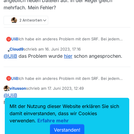
angeblich neuen Dateien auf. In der Regel gleich
mehrfach. Mein Fehler?
2 Antworten
UliB
Ich habe ein anderes Problem mit dem SRF. Bei jedem
U
neuen Laden der Datenbank tauchen Hunderte von
Cloud9
schrieb am
16. Juni 2023, 17:16
angeblich neuen Dateien auf. In der Regel gleich
zuletzt editiert von
Offline
@
UliB
das Problem wurde
hier
schon angesprochen.
mehrfach. Mein Fehler?
UliB
Ich habe ein anderes Problem mit dem SRF. Bei jedem
U
neuen Laden der Datenbank tauchen Hunderte von
vitusson
schrieb am
17. Juni 2023, 12:49
angeblich neuen Dateien auf. In der Regel gleich
zuletzt editiert von
Offline
@
UliB
mehrfach. Mein Fehler?
https://github.com/mediathekview/MServer/issues/904
Mit der Nutzung dieser Website erklären Sie sich
damit einverstanden, dass wir Cookies
verwenden.
Erfahre mehr
Verstanden!