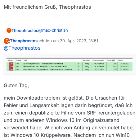
Mit freundlichem Gruß, Theophrastos
@
mac-christian
Theophrastos
T
Theophrastos
schrieb am
30. Apr. 2023, 18:51
T
zuletzt editiert von
Offline
@
Theophrastos
Guten Tag,
Guten Tag,
es handelt sich um eine 6 TB große Festplatte
von Intenso namens Memory Center. Diese
mein Downloadproblem ist gelöst. Die Ursachen für
wurde ab Werk in einer Partition mit 6 TB
Mit freundlichem Gruß, Theophrastos
Fehler und Langsamkeit lagen darin begründet, daß ich
ausgeliefert und speichert besagte große
zum einen depublizierte Filme vom SRF heruntergeladen
Filmdateien problemlos ab.
und zum anderen Windows 10 im Originalzustand
verwendet habe. Wie ich von Anfang an vermutet habe,
ist Windows 10 Krüppelware. Nachdem ich nun Win10