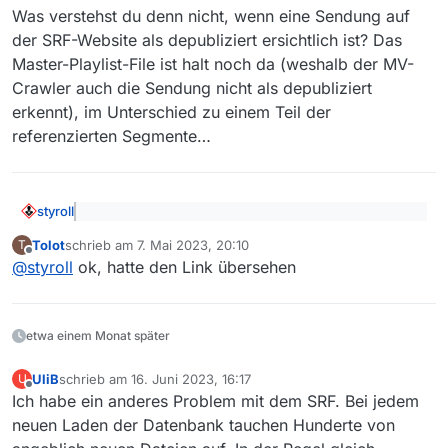
Was verstehst du denn nicht, wenn eine Sendung auf
der SRF-Website als depubliziert ersichtlich ist? Das
Master-Playlist-File ist halt noch da (weshalb der MV-
Crawler auch die Sendung nicht als depubliziert
erkennt), im Unterschied zu einem Teil der
referenzierten Segmente…
styroll
@
Tolot
sagte: Dass mit der Asynchronität von Bild
Tolot
schrieb am
7. Mai 2023, 20:10
T
und Ton hängt wohl damit zusammen, dass die
zuletzt editiert von
Offline
Das “wohl” kannst du weglassen, und grundsätzlich alle
Links vom SRF oft auf .m3u8 Urls verweisen.
@
styroll
ok, hatte den Link übersehen
SRF-Sendungen sind HL-Streams (also m3u8-
referenziert). Die Erkenntnisse, die du gewonnen hast,
@
Tolot
sagte: Fragt sich nur, ob das Absicht ist.
stehen alle schon
im oben verlinkten
bald 8 Monate
Denn wenn ich mir die Info zu dem Film über den
etwa einem Monat später
alten Thread…
Was verstehst du denn nicht, wenn eine Sendung auf
Link zur Webseite ansehen möchte, heißt es “Der
der SRF-Website als depubliziert ersichtlich ist? Das
Inhalt kann nicht abgespielt werden”
UliB
schrieb am
16. Juni 2023, 16:17
U
zuletzt editiert von
Master-Playlist-File ist halt noch da (weshalb der MV-
Offline
Ich habe ein anderes Problem mit dem SRF. Bei jedem
Crawler auch die Sendung nicht als depubliziert
neuen Laden der Datenbank tauchen Hunderte von
erkennt), im Unterschied zu einem Teil der
referenzierten Segmente…