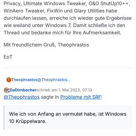
Privacy, Ultimate Windows Tweaker, O&O ShutUp10++,
WinAero Tweaker, FixWin und Glary Utilities habe
durchlaufen lassen, erreiche ich wieder gute Ergebnisse
wie weiland unter Windows 7. Damit schließe ich den
Thread und bedanke mich für Ihre Aufmerksamkeit.
Mit freundlichem Gruß, Theophrastos
EoT
@
Theophrastos
Theophrastos
T
DaDirnbocher
schrieb am
1. Mai 2023, 07:13
Guten Tag,
zuletzt editiert von
Offline
@
Theophrastos
sagte in
Probleme mit SRF
:
mein Downloadproblem ist gelöst. Die Ursachen
für Fehler und Langsamkeit lagen darin
Wie ich von Anfang an vermutet habe, ist Windows
begründet, daß ich zum einen depublizierte
Mit freundlichem Gruß, Theophrastos
Filme vom SRF heruntergeladen und zum
10 Krüppelware.
anderen Windows 10 im Originalzustand
EoT
verwendet habe. Wie ich von Anfang an