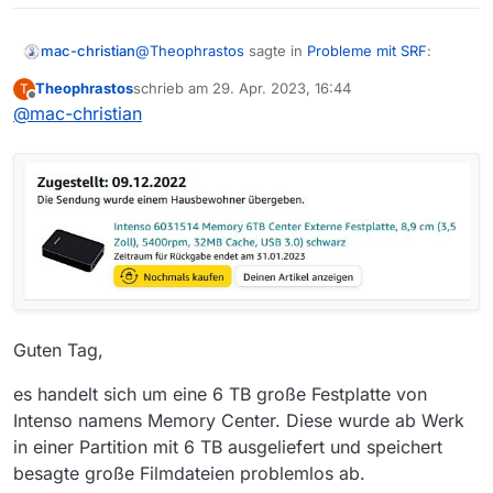
SSD vom Händler zurück. Das ist schon mächtig
ulkig, daß genau in dieser Zäsur alle diese Filme
vom SRF depubliziert wurden. Wer denkt denn
@
Theophrastos
sagte in
Probleme mit SRF
:
mac-christian
an sowas? Ich jedenfalls nicht. Und da schon
mal Windows 10 auf dem Rechner ist, werde ich
Theophrastos
schrieb am
29. Apr. 2023, 16:44
T
zuletzt editiert von
Offline
mich damit auch noch anfreunden müssen.
@
mac-christian
Tod auf dem Nil, Brazil, Knives out, Dune
der Wüstenplanet und einige andere Filme
Ist deine Festplatte etwa im FAT32-Format? Dann
vom SRF mit einer Größe auch unter 5 GB
ist für die Dateigrösse bei etwas über 4 GB
habe ich vor noch vielleicht zwei, drei
Ende der Fahnenstange.
Wochen runtergeladen und problemlos
angeschaut.
Guten Tag,
es handelt sich um eine 6 TB große Festplatte von
Intenso namens Memory Center. Diese wurde ab Werk
in einer Partition mit 6 TB ausgeliefert und speichert
besagte große Filmdateien problemlos ab.