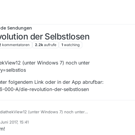
nde Sendungen
olution der Selbstlosen
2
kommentatoren
2.2k
aufrufe
1
watching
hekView12 (unter Windows 7) noch unter
y=selbstlos
unter folgendem Link oder in der App abrufbar:
6-000-A/die-revolution-der-selbstlosen
ediathekView12 (unter Windows 7) noch unter
#query=selbstlos
 Juni 2017, 15:41
Film unter folgendem Link oder in der App abrufbar: http://www.arte.tv
 von
um!
en