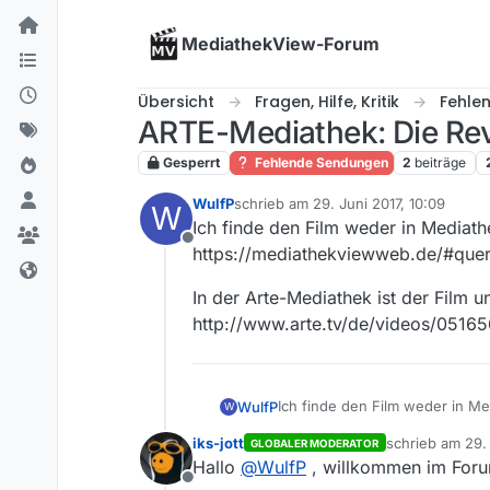
Skip to content
MediathekView-Forum
Übersicht
Fragen, Hilfe, Kritik
Fehle
ARTE-Mediathek: Die Rev
Gesperrt
Fehlende Sendungen
2
beiträge
WulfP
schrieb am
29. Juni 2017, 10:09
W
zuletzt editiert von
Ich finde den Film weder in Mediat
Offline
https://mediathekviewweb.de/#quer
In der Arte-Mediathek ist der Film 
http://www.arte.tv/de/videos/05165
Ich finde den Film weder in M
WulfP
W
https://mediathekviewweb.de/
iks-jott
schrieb am
29.
GLOBALER MODERATOR
In der Arte-Mediathek ist der 
zuletzt editiert
Hallo
@
WulfP
, willkommen im For
A/die-revolution-der-selbstlos
Offline