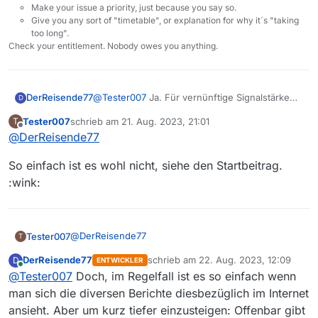
Make your issue a priority, just because you say so.
Give you any sort of "timetable", or explanation for why it´s "taking
too long".
Check your entitlement. Nobody owes you anything.
DerReisende77
@
Tester007
Ja. Für vernünftige Signalstärke
D
beim WLAN sorgen. Wenn das stabil ist gibt es
Tester007
schrieb am
21. Aug. 2023, 21:01
T
kein Problem und MV ist kein magisches
zuletzt editiert von
Offline
@
DerReisende77
Hexentool welches WLAN Probleme heilen
kann. Notfalls muss man auf Kabelverbindung
So einfach ist es wohl nicht, siehe den Startbeitrag.
umsteigen.
:wink:
@
DerReisende77
Tester007
T
DerReisende77
schrieb am
22. Aug. 2023, 12:09
D
ENTWICKLER
So einfach ist es wohl nicht, siehe den Startbeitrag.
zuletzt editiert von
Online
@
Tester007
Doch, im Regelfall ist es so einfach wenn
:wink:
man sich die diversen Berichte diesbezüglich im Internet
ansieht. Aber um kurz tiefer einzusteigen: Offenbar gibt