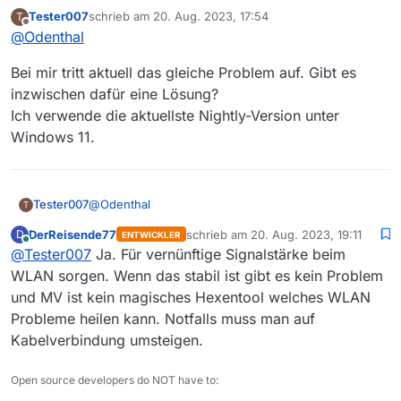
Tester007
schrieb am
20. Aug. 2023, 17:54
T
Hallo zusammen, ich habe ebenfalls das Problem mit
zuletzt editiert von
Offline
@
Odenthal
Downloadabbrüchen und der Fehlermeldung <<Tag
mismatch!>> auf zwei verschiedenen Laptops
Bei mir tritt aktuell das gleiche Problem auf. Gibt es
(WIN10-Pro, 22H2, aktuell). Bei beiden Geräten
funktioniert der Download problemlos, aber da beide
inzwischen dafür eine Lösung?
Geräte nicht mehr die neuesten und die internen
Ich verwende die aktuellste Nightly-Version unter
WLAN-Adapter nicht die schnellsten sind, habe ich
Windows 11.
bei beiden Geräten den intern verbauten WLAN-
Adapter deaktiviert und einen AVM Stick AC 860
installiert. Diese Installationen haben problemlos
funktioniert und auch meine Internetverbindungen
@
Odenthal
Tester007
T
sind auf beiden Geräten ansonsten störungsfrei, nur
bei Downloads in mediathekview kommt es zu diesen
DerReisende77
schrieb am
20. Aug. 2023, 19:11
D
ENTWICKLER
Bei mir tritt aktuell das gleiche Problem auf. Gibt es
Abbrüchen, bei mediathekviewweb startet der
zuletzt editiert von
Online
@
Tester007
Ja. Für vernünftige Signalstärke beim
inzwischen dafür eine Lösung?
Download nicht. Also, bei beiden Geräten tritt der
Ich verwende die aktuellste Nightly-Version unter
WLAN sorgen. Wenn das stabil ist gibt es kein Problem
Fehler auf. Hilft das einem technisch versierten
Windows 11.
Nutzer weiter? Vielen Dank im Voraus!
und MV ist kein magisches Hexentool welches WLAN
Probleme heilen kann. Notfalls muss man auf
Kabelverbindung umsteigen.
Open source developers do NOT have to: