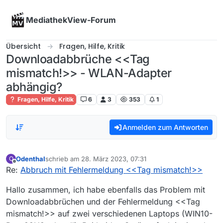
Skip to content
MediathekView-Forum
Übersicht
Fragen, Hilfe, Kritik
Downloadabbrüche <<Tag
mismatch!>> - WLAN-Adapter
abhängig?
Fragen, Hilfe, Kritik
6
3
353
1
Anmelden zum Antworten
Odenthal
schrieb am
28. März 2023, 07:31
O
zuletzt editiert von
Offline
Re:
Abbruch mit Fehlermeldung <<Tag mismatch!>>
Hallo zusammen, ich habe ebenfalls das Problem mit
Downloadabbrüchen und der Fehlermeldung <<Tag
mismatch!>> auf zwei verschiedenen Laptops (WIN10-