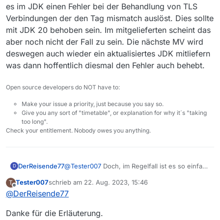
es im JDK einen Fehler bei der Behandlung von TLS
Verbindungen der den Tag mismatch auslöst. Dies sollte
mit JDK 20 behoben sein. Im mitgelieferten scheint das
aber noch nicht der Fall zu sein. Die nächste MV wird
deswegen auch wieder ein aktualisiertes JDK mitliefern
was dann hoffentlich diesmal den Fehler auch behebt.
Open source developers do NOT have to:
Make your issue a priority, just because you say so.
Give you any sort of "timetable", or explanation for why it´s "taking
too long".
Check your entitlement. Nobody owes you anything.
DerReisende77
@
Tester007
Doch, im Regelfall ist es so einfach
D
wenn man sich die diversen Berichte
Tester007
schrieb am
22. Aug. 2023, 15:46
T
diesbezüglich im Internet ansieht. Aber um
zuletzt editiert von
Offline
@
DerReisende77
kurz tiefer einzusteigen: Offenbar gibt es im
JDK einen Fehler bei der Behandlung von TLS
Danke für die Erläuterung.
Verbindungen der den Tag mismatch auslöst.