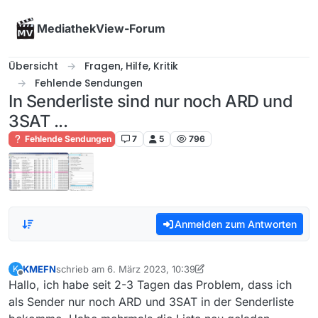
Skip to content
MediathekView-Forum
Übersicht
Fragen, Hilfe, Kritik
Fehlende Sendungen
In Senderliste sind nur noch ARD und
3SAT ...
Fehlende Sendungen
7
5
796
Anmelden zum Antworten
KMEFN
schrieb am
6. März 2023, 10:39
K
zuletzt editiert von KMEFN
3. Juni 2023, 11:49
Offline
Hallo, ich habe seit 2-3 Tagen das Problem, dass ich
als Sender nur noch ARD und 3SAT in der Senderliste