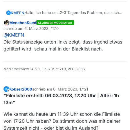
Hallo, ich habe seit 2-3 Tagen das Problem, dass ich
KMEFN
K
als Sender nur noch ARD und 3SAT in der Senderliste
MenchenSued
GLOBALER MODERATOR
bekomme. Habe mehrmals die Liste neu geladen.
Offline
schrieb am
6. März 2023, 11:10
Meiner Meinung nach auch keinen Filter eingestellt.
zuletzt editiert von
@
KMEFN
Was habt Ihr für Tipps, dass ich die Liste wieder
vollständig erhalten?
Die Statusanzeige unten links zeigt, dass irgend etwas
gefiltert wird, schau mal in der Blacklist nach.
MediathekView 14.5.0, Linux Mint 21.3, VLC 3.0.16
Kokser2000
schrieb am
6. März 2023, 17:21
K
zuletzt editiert von
Offline
“Filmliste erstellt: 06.03.2023, 17:20 Uhr | Alter: 1h
13m”
Wie kannst du heute um 11:39 Uhr schon die Filmliste
von 17:20 Uhr haben? Da stimmt doch was mit deiner
Systemzeit nicht - oder bist du im Ausland?