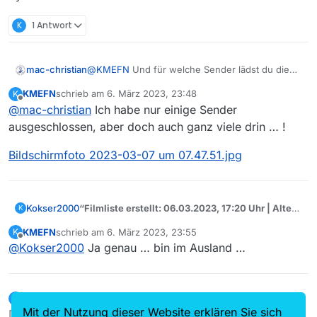
K
1 Antwort
@
KMEFN
Und für welche Sender lädst du die
mac-christian
Filmliste?
KMEFN
schrieb am
6. März 2023, 23:48
K
zuletzt editiert von
Offline
@
mac-christian
Ich habe nur einige Sender
ausgeschlossen, aber doch auch ganz viele drin … !
Bildschirmfoto 2023-03-07 um 07.47.51.jpg
“Filmliste erstellt: 06.03.2023, 17:20 Uhr | Alter:
Kokser2000
K
1h 13m”
KMEFN
schrieb am
6. März 2023, 23:55
K
Wie kannst du heute um 11:39 Uhr schon die
zuletzt editiert von
Offline
@
Kokser2000
Ja genau … bin im Ausland …
Filmliste von 17:20 Uhr haben? Da stimmt doch
was mit deiner Systemzeit nicht - oder bist du im
Ausland?
zwergenmeister
schrieb am
7. März 2023, 22:59
Z
zuletzt editiert von
Offline
Mit der Nutzung dieser Website erklären Sie sich
Dieser Beitrag wurde gelöscht!