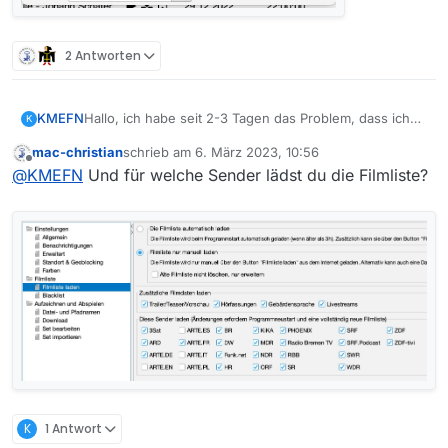
2 Antworten
Hallo, ich habe seit 2-3 Tagen das Problem, dass ich
KMEFN
K
als Sender nur noch ARD und 3SAT in der Senderliste
mac-christian
schrieb am
6. März 2023, 10:56
bekomme. Habe mehrmals die Liste neu geladen.
zuletzt editiert von
Offline
@
KMEFN
Und für welche Sender lädst du die Filmliste?
Meiner Meinung nach auch keinen Filter eingestellt.
Was habt Ihr für Tipps, dass ich die Liste wieder
vollständig erhalten?
K
1 Antwort