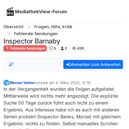
Skip to content
MediathekView-Forum
Übersicht
Fragen, Hilfe, Kritik
Fehlende Sendungen
Inspector Barnaby
Fehlende Sendungen
3
2
435
Anmelden zum Antworten
Werner Vetter
schrieb am
4. März 2023, 12:19
W
zuletzt editiert von
Offline
In der Vergangenheit wurden die Folgen aufgelistet.
Mittlerweile wird nichts mehr angezeigt. Die explizite
Suche 50 Tage zurück führt auch nicht zu einem
Ergebnis. Aus Interesse habe ich es auch mit anderen
Serien probiert (Inspector Banks, Morse) mit gleichem
Ergebnis: nichts zu finden. Selbst manuelles Scrollen