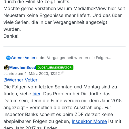
durch die Filmliste zeigt nichts.
Möchte gerne verstehen warum MediathekView hier seit
Neuestem keine Ergebnisse mehr liefert. Und das über
viele Serien, die in der Vergangenheit angezeigt
wurden.
Danke!
Werner Vetter
In der Vergangenheit wurden die Folgen
W
aufgelistet. Mittlerweile wird nichts mehr
MenchenSued
GLOBALER MODERATOR
angezeigt. Die explizite Suche 50 Tage zurück
Offline
schrieb am
4. März 2023, 12:52
führt auch nicht zu einem Ergebnis. Aus
zuletzt editiert von MenchenSued
3. Apr. 2023, 13:58
@
Werner-Vetter
Interesse habe ich es auch mit anderen Serien
probiert (Inspector Banks, Morse) mit gleichem
Die Folgen vom letzten Sonntag und Montag sind zu
Ergebnis: nichts zu finden. Selbst manuelles
finden, siehe
hier
. Das Problem bei Dir dürfte das
Scrollen durch die Filmliste zeigt nichts.
Datum sein, denn die Filme werden mit dem Jahr 2015
Möchte gerne verstehen warum MediathekView
angezeigt - vermutlich die erste Ausstrahlung. Für
hier seit Neuestem keine Ergebnisse mehr
liefert. Und das über viele Serien, die in der
Inspector Banks scheint es beim ZDF derzeit keine
Vergangenheit angezeigt wurden.
abspielbaren Folgen zu geben,
Inspektor Morse
ist mit
Danke!
dem Jahr 2017 zu finden.