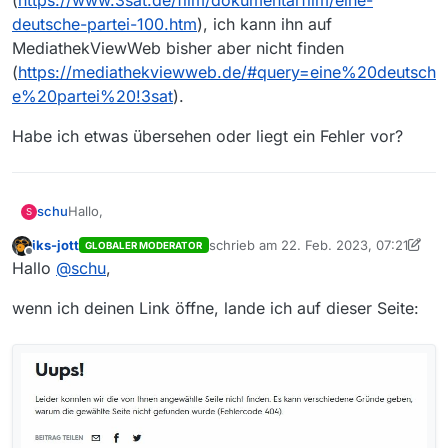
deutsche-partei-100.htm
), ich kann ihn auf
MediathekViewWeb bisher aber nicht finden
(
https://mediathekviewweb.de/#query=eine%20deutsch
e%20partei%20!3sat
).
Habe ich etwas übersehen oder liegt ein Fehler vor?
Hallo,
schu
S
iks-jott
schrieb am
22. Feb. 2023, 07:21
GLOBALER MODERATOR
3sat hat vor einigen Tagen den Dokumentarfilm “Eine
zuletzt editiert von iks-jott
Offline
Hallo
@
schu
,
deutsche Partei” veröffentlicht
(
https://www.3sat.de/film/dokumentarfilm/eine-
Habe ich etwas übersehen oder liegt ein Fehler vor?
wenn ich deinen Link öffne, lande ich auf dieser Seite:
deutsche-partei-100.htm
), ich kann ihn auf
MediathekViewWeb bisher aber nicht finden
(
https://mediathekviewweb.de/#query=eine%20deutsch
e%20partei%20!3sat
).