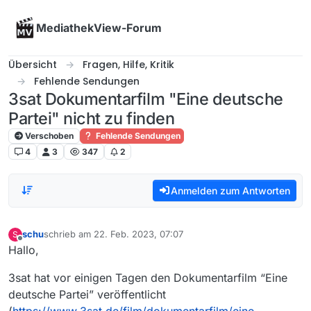
Skip to content
MediathekView-Forum
Übersicht
Fragen, Hilfe, Kritik
Fehlende Sendungen
3sat Dokumentarfilm "Eine deutsche
Partei" nicht zu finden
Verschoben
Fehlende Sendungen
4
3
347
2
Anmelden zum Antworten
schu
schrieb am
22. Feb. 2023, 07:07
S
zuletzt editiert von
Offline
Hallo,
3sat hat vor einigen Tagen den Dokumentarfilm “Eine
deutsche Partei” veröffentlicht
(
https://www.3sat.de/film/dokumentarfilm/eine-