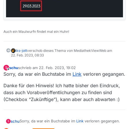
Auch ein Maulwurfn findet mal ein Huhn!
iks-jott
verschob dieses Thema von MediathekViewWeb am
22. Feb. 2023, 08:33
schu
schrieb am
22. Feb. 2023, 19:02
S
zuletzt editiert von
Offline
Sorry, da war ein Buchstabe im
Link
verloren gegangen.
Danke für den Hinweis! Ich hatte bisher den Eindruck,
dass auch Vorabveröffentlichungen zu finden sind
(Checkbox “Zukünftige”), kann aber auch abwarten :)
Sorry, da war ein Buchstabe im
Link
verloren gegangen.
schu
S