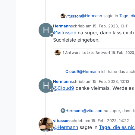
@
Hermann
sagte in
Tage, di
vitusson
Hermann
schrieb am
15. Feb. 2023, 13:11
H
zuletzt editiert von
@
vitusson
na super, dann lass mich 
Hallo ans Forum,
Offline
Suchleiste eingeben.
Wie erklärst du dir dann da
ist bekannt warum die A
PEBKAC
kann man die Folgen aufr
1 Antwort
Letzte Antwort
15. Feb. 2023,
Vielen Dank im Voraus, 
Cloud9
@
Hermann
ich habe das auch 
Hermann
schrieb am
15. Feb. 2023, 13:13
H
zuletzt editiert von
@
Cloud9
danke vielmals. Werde es 
Offline
Hermann
@
vitusson
na super, dann la
H
eingeben.
vitusson
schrieb am
15. Feb. 2023, 14:22
zuletzt editiert von
@
Hermann
sagte in
Tage, die es ni
Offline