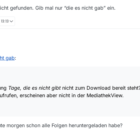
D Sendung
Tage, die es nicht gibt
nicht zum Download bereit steht? In der A R D-Mediathek kann
cht gefunden. Gib mal nur “die es nicht gab” ein.
rscheinen aber nicht in der MediathekView.
rmann
 13:13
D Sendung
Tage, die es nicht gibt
nicht zum Download bereit steht? In der A R D-Mediathek kann
cht gab
:
rscheinen aber nicht in der MediathekView.
rmann
dung
Tage, die es nicht gibt
nicht zum Download bereit steht?
frufen, erscheinen aber nicht in der MediathekView.
eute morgen schon alle Folgen heruntergeladen habe?