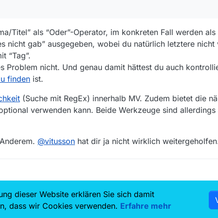
/Titel” als “Oder”-Operator, im konkreten Fall werden als 
s nicht gab” ausgegeben, wobei du natürlich letztere nicht w
t “Tag”.
s Problem nicht. Und genau damit hättest du auch kontrolli
zu finden
ist.
chkeit
(Suche mit RegEx) innerhalb MV. Zudem bietet die n
optional verwenden kann. Beide Werkzeuge sind allerdings 
d Anderem.
@
vitusson
hat dir ja nicht wirklich weitergeholfe
ung dieser Website erklären Sie sich damit
7.5k
6.8k
en, dass wir Cookies verwenden.
Erfahre mehr
Benutzer
Themen