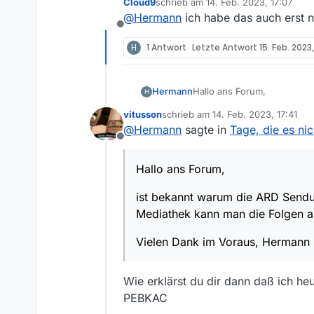
Cloud9
schrieb am
14. Feb. 2023, 17:07
ist bekannt warum die AR
zuletzt editiert von
@
Hermann
ich habe das auch erst ni
man die Folgen aufrufen, e
Offline
Vielen Dank im Voraus, He
H
1 Antwort
Letzte Antwort
15. Feb. 2023,
Hallo ans Forum,
Hermann
H
vitusson
schrieb am
14. Feb. 2023, 17:41
ist bekannt warum die AR
zuletzt editiert von
@
Hermann
sagte in
Tage, die es ni
man die Folgen aufrufen, e
Offline
Vielen Dank im Voraus, He
Hallo ans Forum,
ist bekannt warum die ARD Sen
Mediathek kann man die Folgen au
Vielen Dank im Voraus, Hermann
Wie erklärst du dir dann daß ich h
PEBKAC