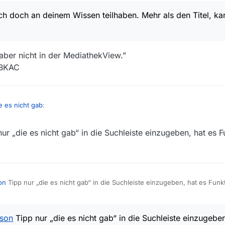
h doch an deinem Wissen teilhaben. Mehr als den Titel, kan
aber nicht in der MediathekView.”
PEBKAC
e es nicht gab
:
ur „die es nicht gab“ in die Suchleiste einzugeben, hat es F
lass mich doch an deinem Wissen teilhaben. Mehr als den Titel, kann ic
auptest sie “erscheinen aber nicht in der MediathekView.”
. Also PEBKAC
on
Tipp nur „die es nicht gab“ in die Suchleiste einzugeben, hat es Funk
sson
Tipp nur „die es nicht gab“ in die Suchleiste einzugeben