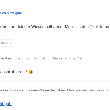
e es nicht gab
:
doch an deinem Wissen teilhaben. Mehr als den Titel, kann i
ß ich heute morgen schon alle Folgen heruntergeladen habe?
RD Sendung
Tage, die es nicht gibt
nicht zum Download bereit steht? In der A R D-Mediathek
ufen, erscheinen aber nicht in der MediathekView.
 14:22
Hermann
erst nicht gefunden. Gib mal nur “die es nicht gab” ein.
ausprobieren!! 😉
ss mich doch an deinem Wissen teilhaben. Mehr als den Titel, kann ich n
cht gab
: