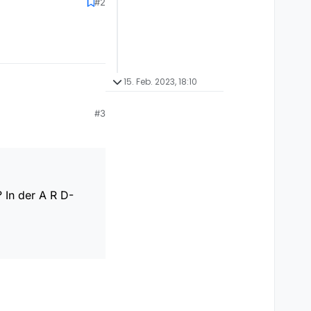
#2
15. Feb. 2023, 18:10
#3
 In der A R D-