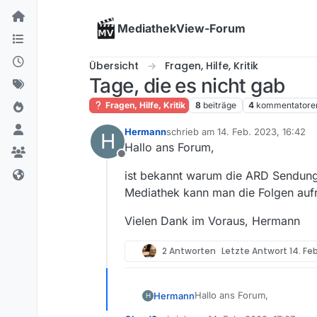
Skip to content
MediathekView-Forum
Übersicht
Fragen, Hilfe, Kritik
Tage, die es nicht gab
Fragen, Hilfe, Kritik
8
beiträge
4
kommentatore
Hermann
schrieb am
14. Feb. 2023, 16:42
H
zuletzt editiert von
Hallo ans Forum,
Offline
ist bekannt warum die ARD Sendun
Mediathek kann man die Folgen aufr
Vielen Dank im Voraus, Hermann
2 Antworten
Letzte Antwort
14. Fe
Hallo ans Forum,
Hermann
H