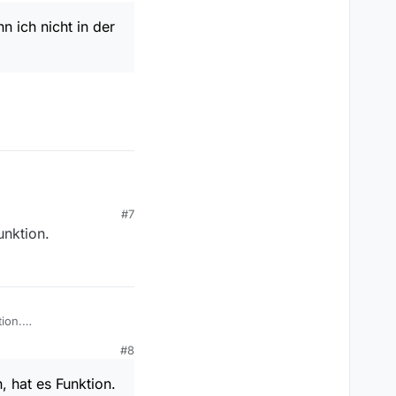
n ich nicht in der
#7
unktion.
h nicht in der
tion.
#8
, hat es Funktion.