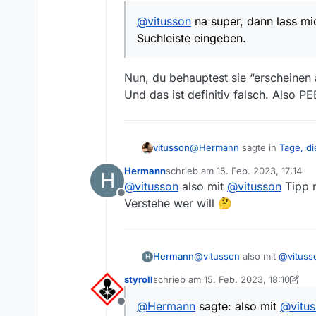
@
vitusson
na super, dann lass mic
Suchleiste eingeben.
Nun, du behauptest sie “erscheinen 
Und das ist definitiv falsch. Also 
@
Hermann
sagte in
Tage, di
vitusson
Hermann
schrieb am
15. Feb. 2023, 17:14
H
zuletzt editiert von
@
vitusson
also mit
@
vitusson
Tipp n
@
vitusson
na super, dann 
Offline
Suchleiste eingeben.
Verstehe wer will 🤔
Nun, du beh
Und das ist definitiv falsch
Hermann
@
vitusson
also mit
@
vituss
H
Verstehe wer will 🤔
styroll
schrieb am
15. Feb. 2023, 18:10
zuletzt editiert von styroll
@
Hermann
sagte: also mit
@
vitu
Offline