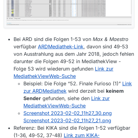
Bei ARD sind die Folgen 1-53 von
Max & Maestro
verfügbar
ARDMediathek-Link
, davon sind 49-53
von Ausstrahlung aus dem Jahr 2018, jedoch fehlen
darunter die Folgen 49-52 in MediathekView -
Folge 53 wird wiederum gefunden
Link zur
MediathekViewWeb-Suche
Beispiel: Die Folge “52. Finale Furioso (1)”
Link
zur ARDMediathek
wird derzeit bei
keinem
Sender
gefunden, siehe den
Link zur
MediathekViewWeb-Suche
Screenshot 2023-02-02_11h27_30.png
Screenshot 2023-02-02_11h27_21.png
Referenz: Bei KIKA sind die Folgen 1-52 verfügbar
(1-36, 49-52, 37-48)
Link zum KIKA-