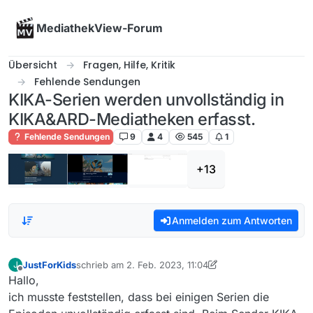
Skip to content
MediathekView-Forum
Übersicht
Fragen, Hilfe, Kritik
Fehlende Sendungen
KIKA-Serien werden unvollständig in
KIKA&ARD-Mediatheken erfasst.
Fehlende Sendungen
9
4
545
1
+13
Anmelden zum Antworten
JustForKids
schrieb am
2. Feb. 2023, 11:04
J
zuletzt editiert von JustForKids
2. Feb. 2023, 13:03
Offline
Hallo,
ich musste feststellen, dass bei einigen Serien die