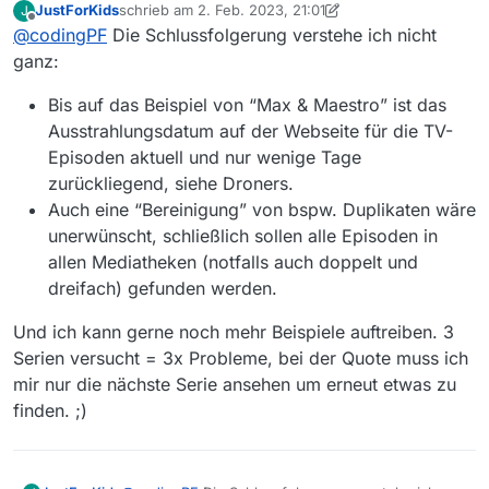
KIKA benennt die Folge “8. Das
JustForKids
schrieb am
2. Feb. 2023, 21:01
J
Wiederholungen für die das “alte”
ist Folge “52. Finale Furioso, Teil 2” der
zuletzt editiert von JustForKids
2. Feb. 2023, 22:04
Offline
Rennen ohne Regeln”
@
codingPF
Die Schlussfolgerung verstehe ich nicht
Ausstrahlungsdatum Probleme verursacht. Auch gibt
KIKA-Mediathek
- Screenshot:
Screenshot
Screenshot 2023-02-
es keine Bereinigung der Titel wenn sie in
ganz:
2023-02-02_11h59_14.png
02_11h22_58.png
unterschiedlichen Sender Mediatheken gefunden
Screenshot 2023-02-02_11h59_06.png
Screenshot 2023-02-
werden.
Bis auf das Beispiel von “Max & Maestro” ist das
02_11h22_46.png
Ich werde es als Issue aufnehmen damit man
Ausstrahlungsdatum auf der Webseite für die TV-
Screenshot 2023-02-
nochmal nachgehen kann.
02_11h22_41.png
Episoden aktuell und nur wenige Tage
zurückliegend, siehe Droners.
Auch eine “Bereinigung” von bspw. Duplikaten wäre
unerwünscht, schließlich sollen alle Episoden in
allen Mediatheken (notfalls auch doppelt und
dreifach) gefunden werden.
Und ich kann gerne noch mehr Beispiele auftreiben. 3
Serien versucht = 3x Probleme, bei der Quote muss ich
mir nur die nächste Serie ansehen um erneut etwas zu
finden. ;)