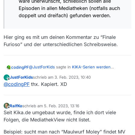
wäre unerwünscht, schließlich sollen alle
Episoden in allen Mediatheken (notfalls auch
doppelt und dreifach) gefunden werden.
Hier ging es mit um deinen Kommentar zu “Finale
Furioso” und der unterschiedlichen Schreibsweise.
@
JustForKids
sagte in
KIKA-Serien werden
codingPF
unvollständig in KIKA&ARD-Mediatheken erfasst.
:
JustForKids
schrieb am
3. Feb. 2023, 10:40
J
zuletzt editiert von
Offline
@
codingPF
thx. Kapiert. XD
@
codingPF
Die Schlussfolgerung verstehe ich
nicht ganz:
Ja, ich beziehe mich hier auf dein Beispiel von “Max
& Maestro”
Bis auf das Beispiel von “Max & Maestro”
ist das Ausstrahlungsdatum auf der
RalfKo
schrieb am
5. Feb. 2023, 13:16
zuletzt editiert von
Offline
Auch eine “Bereinigung” von bspw.
Webseite für die TV-Episoden aktuell und
Seit Kika.de umgebaut wurde, finde ich dort viele
Duplikaten wäre unerwünscht, schließlich
nur wenige Tage zurückliegend, siehe
Folgen, die MediathekView nicht listet.
Hier ging es mit um deinen Kommentar zu “Finale
sollen alle Episoden in allen Mediatheken
Droners.
Furioso” und der unterschiedlichen Schreibsweise.
(notfalls auch doppelt und dreifach)
Beispiel: sucht man nach “Maulwurf Moley” findet MV
gefunden werden.