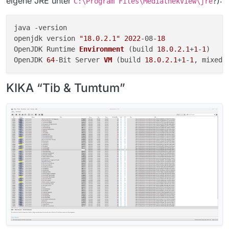
eigene JRE unter
?):
C:\Program Files\MediathekView\jre
java -version

openjdk version 
"18.0.2.1"
2022
-08-
18
OpenJDK Runtime 
Environment
(build 
18.0
.2
.1
+
1
-
1
)
OpenJDK 
64
-Bit Server 
VM
(build 
18.0
.2
.1
+
1
-
1
, mixed 
KIKA “Tib & Tumtum”