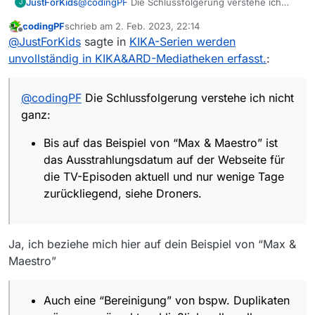
@
codingPF
Die Schlussfolgerung verstehe ich
JustForKids
J
nicht ganz:
codingPF
schrieb am
2. Feb. 2023, 22:14
Bis auf das Beispiel von “Max & Maestro” ist
zuletzt editiert von
Offline
@
JustForKids
sagte in
KIKA-Serien werden
Und ich kann gerne noch mehr Beispiele
das Ausstrahlungsdatum auf der Webseite
auftreiben. 3 Serien versucht = 3x Probleme, bei
für die TV-Episoden aktuell und nur wenige
unvollständig in KIKA&ARD-Mediatheken erfasst.
:
der Quote muss ich mir nur die nächste Serie
Tage zurückliegend, siehe Droners.
ansehen um erneut etwas zu finden. ;)
Auch eine “Bereinigung” von bspw.
Duplikaten wäre unerwünscht, schließlich
@
codingPF
Die Schlussfolgerung verstehe ich nicht
sollen alle Episoden in allen Mediatheken
ganz:
(notfalls auch doppelt und dreifach)
gefunden werden.
Bis auf das Beispiel von “Max & Maestro” ist
das Ausstrahlungsdatum auf der Webseite für
die TV-Episoden aktuell und nur wenige Tage
zurückliegend, siehe Droners.
Ja, ich beziehe mich hier auf dein Beispiel von “Max &
Maestro”
Auch eine “Bereinigung” von bspw. Duplikaten