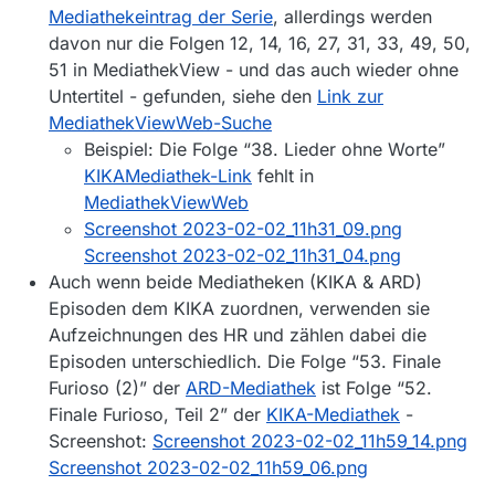
Mediathekeintrag der Serie
, allerdings werden
davon nur die Folgen 12, 14, 16, 27, 31, 33, 49, 50,
51 in MediathekView - und das auch wieder ohne
Untertitel - gefunden, siehe den
Link zur
MediathekViewWeb-Suche
Beispiel: Die Folge “38. Lieder ohne Worte”
KIKAMediathek-Link
fehlt in
MediathekViewWeb
Screenshot 2023-02-02_11h31_09.png
Screenshot 2023-02-02_11h31_04.png
Auch wenn beide Mediatheken (KIKA & ARD)
Episoden dem KIKA zuordnen, verwenden sie
Aufzeichnungen des HR und zählen dabei die
Episoden unterschiedlich. Die Folge “53. Finale
Furioso (2)” der
ARD-Mediathek
ist Folge “52.
Finale Furioso, Teil 2” der
KIKA-Mediathek
-
Screenshot:
Screenshot 2023-02-02_11h59_14.png
Screenshot 2023-02-02_11h59_06.png